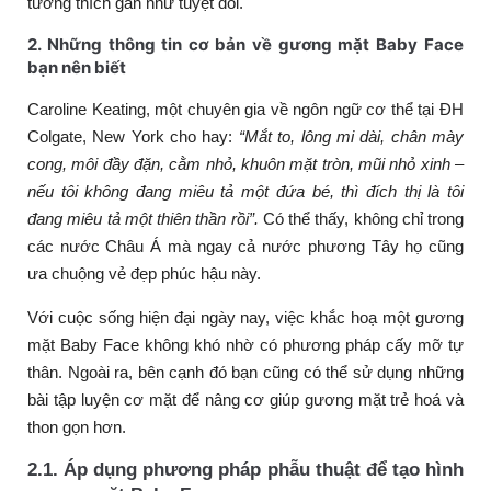
tương thích gần như tuyệt đối.
2. Những thông tin cơ bản về gương mặt Baby Face
bạn nên biết
Caroline Keating, một chuyên gia về ngôn ngữ cơ thể tại ĐH
Colgate, New York cho hay:
“Mắt to, lông mi dài, chân mày
cong, môi đầy đặn, cằm nhỏ, khuôn mặt tròn, mũi nhỏ xinh –
nếu tôi không đang miêu tả một đứa bé, thì đích thị là tôi
đang miêu tả một thiên thần rồi”.
Có thể thấy, không chỉ trong
các nước Châu Á mà ngay cả nước phương Tây họ cũng
ưa chuộng vẻ đẹp phúc hậu này.
Với cuộc sống hiện đại ngày nay, việc khắc hoạ một gương
mặt Baby Face không khó nhờ có phương pháp cấy mỡ tự
thân. Ngoài ra, bên cạnh đó bạn cũng có thể sử dụng những
bài tập luyện cơ mặt để nâng cơ giúp gương mặt trẻ hoá và
thon gọn hơn.
2.1. Áp dụng phương pháp phẫu thuật để tạo hình