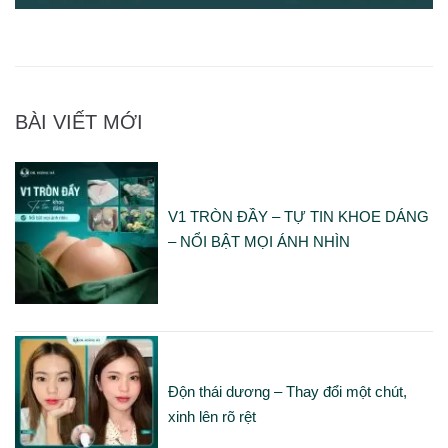
BÀI VIẾT MỚI
V1 TRÒN ĐẦY – TỰ TIN KHOE DÁNG
– NỔI BẬT MỌI ÁNH NHÌN
Độn thái dương – Thay đổi một chút,
xinh lên rõ rệt