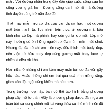
mắn. Với đường nhân trung đầy đặn giúp cuộc sống của họ
cũng vương giả hơn. Đường công danh nở rộ mà đường
tình duyên cũng trở nên đẹp đẽ.
Thật may mắn nếu cơ địa của bạn đã sở hữu một gương
mặt tròn thanh tú. Tuy nhiên trên thực tế, gương mặt bầu
bĩnh nhờ có lớp má phính, hay còn gọi là lớp mỡ. Lớp mỡ
này thường có ở những người cơ địa mũm mĩm một chút.
Nhưng đại đa số chị em hiện nay, đều thích một body đẹp,
nên việc sở hữu body đẹp cùng gương mặt baby face tự
nhiên là điều rất khó.
Hơn nữa, ở những chị em kém may mắn bởi cơ địa vốn gầy
hốc hác. Hoặc những chị em trải qua quá trình niềng răng,
giảm cân đột ngột cũng khiến má hóp hơn.
Trong trường hợp này, bạn có thể tạo hình bằng phương
pháp cấy mỡ tự thân. Đây là phương pháp được đánh giá an
toàn bởi sử dụng chính mỡ tại vùng thừa cơ thể mình nên độ