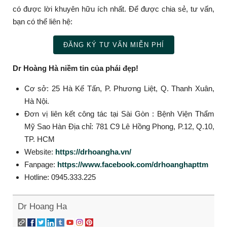
có được lời khuyên hữu ích nhất. Để được chia sẻ, tư vấn,
bạn có thể liên hệ:
ĐĂNG KÝ TƯ VẤN MIỄN PHÍ
Dr Hoàng Hà niềm tin của phái đẹp!
Cơ sở: 25 Hà Kế Tấn, P. Phương Liệt, Q. Thanh Xuân,
Hà Nội.
Đơn vị liên kết công tác tại Sài Gòn : Bệnh Viện Thẩm
Mỹ Sao Hàn Địa chỉ: 781 C9 Lê Hồng Phong, P.12, Q.10,
TP. HCM
Website:
https://drhoangha.vn/
Fanpage:
https://www.facebook.com/drhoanghapttm
Hotline: 0945.333.225
Dr Hoang Ha