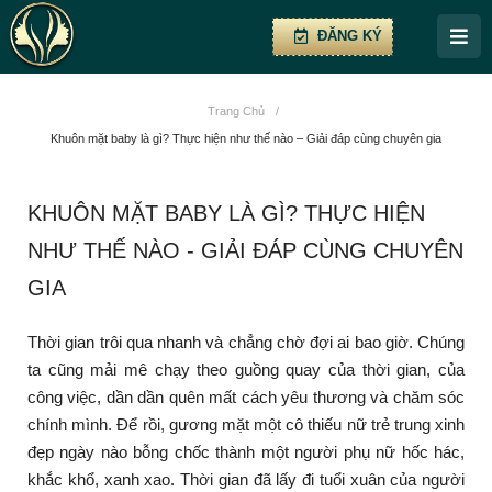
ĐĂNG KÝ
Trang Chủ
/
Khuôn mặt baby là gì? Thực hiện như thế nào – Giải đáp cùng chuyên gia
KHUÔN MẶT BABY LÀ GÌ? THỰC HIỆN
NHƯ THẾ NÀO - GIẢI ĐÁP CÙNG CHUYÊN
GIA
Thời gian trôi qua nhanh và chẳng chờ đợi ai bao giờ. Chúng
ta cũng mải mê chạy theo guồng quay của thời gian, của
công việc, dần dần quên mất cách yêu thương và chăm sóc
chính mình. Để rồi, gương mặt một cô thiếu nữ trẻ trung xinh
đẹp ngày nào bỗng chốc thành một người phụ nữ hốc hác,
khắc khổ, xanh xao. Thời gian đã lấy đi tuổi xuân của người