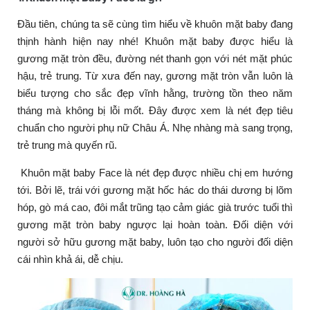
Đầu tiên, chúng ta sẽ cùng tìm hiểu về khuôn mặt baby đang
thịnh hành hiện nay nhé! Khuôn mặt baby được hiểu là
gương mặt tròn đều, đường nét thanh gọn với nét mặt phúc
hậu, trẻ trung. Từ xưa đến nay, gương mặt tròn vẫn luôn là
biểu tượng cho sắc đẹp vĩnh hằng, trường tồn theo năm
tháng mà không bị lỗi mốt. Đây được xem là nét đẹp tiêu
chuẩn cho người phụ nữ Châu Á. Nhẹ nhàng mà sang trọng,
trẻ trung mà quyến rũ.
Khuôn mặt baby Face là nét đẹp được nhiều chị em hướng
tới. Bởi lẽ, trái với gương mặt hốc hác do thái dương bị lõm
hóp, gò má cao, đôi mắt trũng tạo cảm giác già trước tuổi thì
gương mặt tròn baby ngược lại hoàn toàn. Đối diện với
người sở hữu gương mặt baby, luôn tạo cho người đối diện
cái nhìn khả ái, dễ chịu.