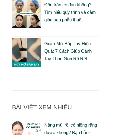
Độn trán có đau không?
Tìm hiểu quy trình và cảm
giác sau phẫu thuật
Giảm Mỡ Bắp Tay Hiệu
Quả: 7 Cách Giúp Cánh
Tay Thon Gọn Rõ Rệt
ở
ể
ị
u
BÀI VIẾT XEM NHIỀU
Nâng mũi rồi có niềng răng
được không? Bạn hỏi –