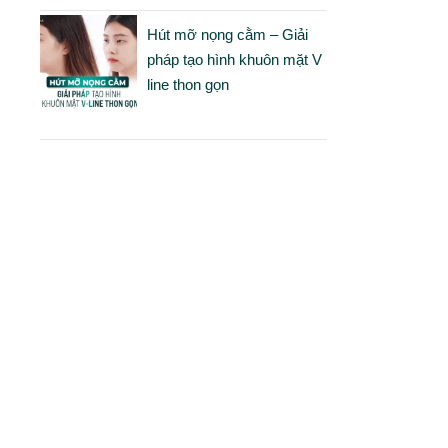
g
Hút mỡ nọng cằm – Giải
pháp tạo hình khuôn mặt V
g
line thon gọn