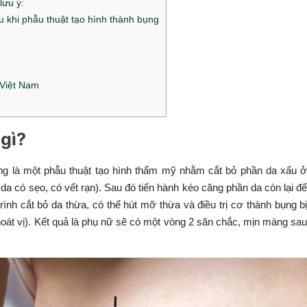
lưu ý:
 khi phẫu thuật tạo hình thành bụng
 Việt Nam
 gì?
ng là một phẫu thuật tạo hình thẩm mỹ nhằm cắt bỏ phần da xấu 
da có sẹo, có vết rạn). Sau đó tiến hành kéo căng phần da còn lại đ
ình cắt bỏ da thừa, có thể hút mỡ thừa và điều trị cơ thành bụng b
hoát vị). Kết quả là phụ nữ sẽ có một vòng 2 săn chắc, mịn màng sa