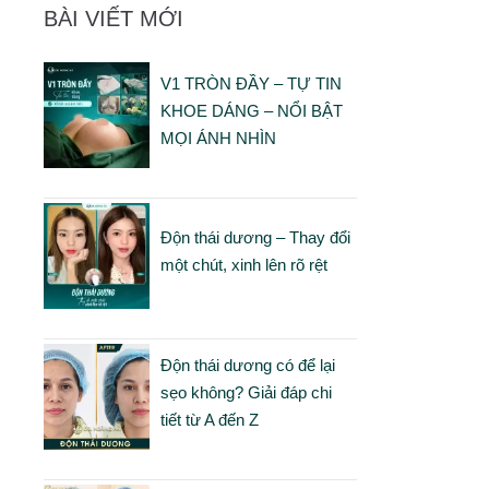
BÀI VIẾT MỚI
V1 TRÒN ĐẦY – TỰ TIN
KHOE DÁNG – NỔI BẬT
MỌI ÁNH NHÌN
Độn thái dương – Thay đổi
một chút, xinh lên rõ rệt
Độn thái dương có để lại
sẹo không? Giải đáp chi
tiết từ A đến Z