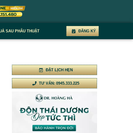
UẢ SAU PHẪU THUẬT
ĐĂNG KÝ
ĐẶT LỊCH HẸN
TƯ VẤN: 0945.333.225
g
h
h