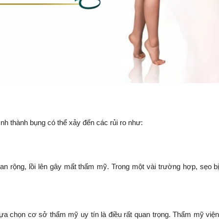
ình thành bụng có thể xảy đến các rủi ro như:
lan rộng, lồi lên gây mất thẩm mỹ. Trong một vài trường hợp, sẹo b
 lựa chọn cơ sở thẩm mỹ uy tín là điều rất quan trọng. Thẩm mỹ việ