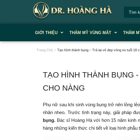
GIỚI THIỆU
THẨM MỸ VÙNG MĂT
THẨM M
Trang Chủ
/
Tạo hình thành bụng – Trả lại vẻ đẹp vòng eo tuổi 18 
TẠO HÌNH THÀNH BỤNG - TR
CHO NÀNG
Phụ nữ sau khi sinh vùng bụng trở nên lỏng lẻ
nhăn nheo. Trước tình trạng này, giải pháp đ
bụng.
Bác sĩ Hoàng Hà với hơn 15 năm kinh n
hàng những kiến thức chi tiết về loại hình phẫu 