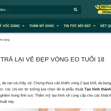
Ỹ VÓC DÁNG
THẨM MỸ KHÁC
TIN TỨC NỔI BẬT
KẾT Q
cho nàng
Ả LẠI VẺ ĐẸP VÒNG EO TUỔI 18
o, da rạn và chảy xệ. Chứng thừa cân khiến vòng 2 quá khổ, da bụn
ược các chị em tin tưởng lựa chọn đó là phẫu thuật
Tạo hình thàn
ghiệm trong lĩnh vực Thẩm mỹ tạo hình sẽ cung cấp cho các khác
thuật này.