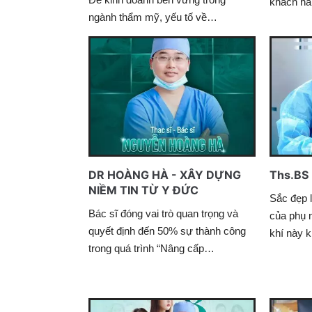
khách hà
ngành thẩm mỹ, yếu tố về…
DR HOÀNG HÀ - XÂY DỰNG
Ths.BS 
NIỀM TIN TỪ Y ĐỨC
Sắc đẹp l
Bác sĩ đóng vai trò quan trọng và
của phụ 
quyết định đến 50% sự thành công
khí này
trong quá trình “Nâng cấp…