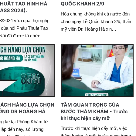
HUẬT TẠO HÌNH HÀ
QUỐC KHÁNH 2/9
PASS 2024).
Hòa chung không khí cả nước đón
3/2024 vừa qua, hội nghị
chào ngày Lễ Quốc khánh 2/9, thẩm
 của hội Phẫu Thuật Tạo
mỹ viện Dr. Hoàng Hà xin…
Nội đã được tổ chức…
HÁCH HÀNG LỰA CHỌN
TẦM QUAN TRỌNG CỦA
ỞNG DR HOÀNG HÀ
BƯỚC THĂM KHÁM - Trước
khi thực hiện cấy mỡ
ng kê tại Phòng Khám từ
Trước khi thực hiện cấy mỡ, việc
 lập đến nay, số lượng
thăm khám là một bước quan trọng