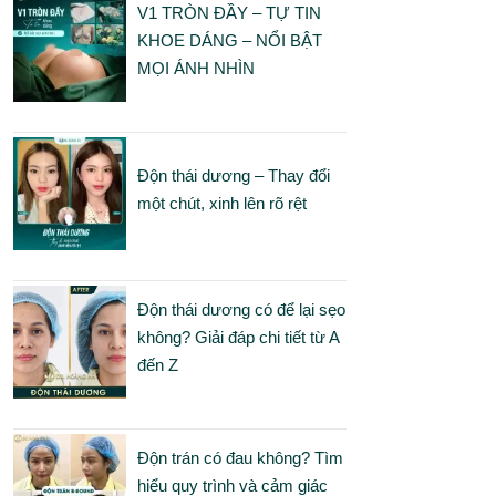
V1 TRÒN ĐẦY – TỰ TIN
KHOE DÁNG – NỔI BẬT
MỌI ÁNH NHÌN
Độn thái dương – Thay đổi
một chút, xinh lên rõ rệt
Độn thái dương có để lại sẹo
không? Giải đáp chi tiết từ A
đến Z
Độn trán có đau không? Tìm
hiểu quy trình và cảm giác