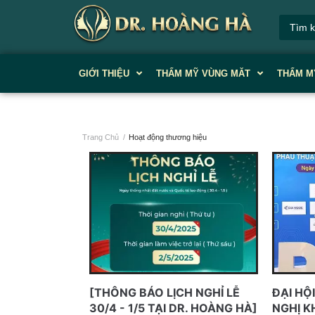
GIỚI THIỆU
THẨM MỸ VÙNG MĂT
THẨM M
Trang Chủ
/
Hoạt động thương hiệu
[THÔNG BÁO LỊCH NGHỈ LỄ
ĐẠI HỘ
30/4 - 1/5 TẠI DR. HOÀNG HÀ]
NGHỊ K