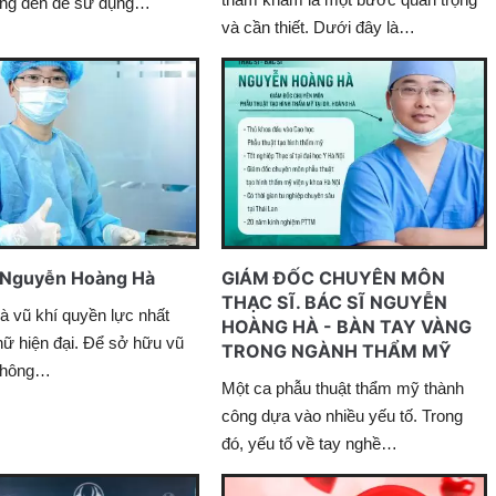
ng đến để sử dụng…
và cần thiết. Dưới đây là…
Nguyễn Hoàng Hà
GIÁM ĐỐC CHUYÊN MÔN
THẠC SĨ. BÁC SĨ NGUYỄN
à vũ khí quyền lực nhất
HOÀNG HÀ - BÀN TAY VÀNG
nữ hiện đại. Để sở hữu vũ
TRONG NGÀNH THẨM MỸ
 không…
Một ca phẫu thuật thẩm mỹ thành
công dựa vào nhiều yếu tố. Trong
đó, yếu tố về tay nghề…