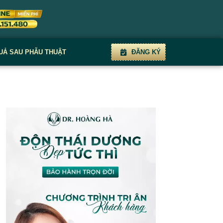
UẢ SAU PHẪU THUẬT
ĐĂNG KÝ