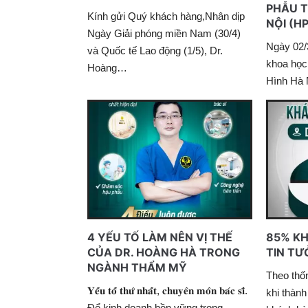
PHẪU T
Kính gửi Quý khách hàng,Nhân dịp
NỘI (H
Ngày Giải phóng miền Nam (30/4)
Ngày 02/
và Quốc tế Lao động (1/5), Dr.
khoa học
Hoàng…
Hình Hà 
4 YẾU TỐ LÀM NÊN VỊ THẾ
85% K
CỦA DR. HOÀNG HÀ TRONG
TIN TƯ
NGÀNH THẨM MỸ
Theo thố
𝐘𝐞̂́𝐮 𝐭𝐨̂́ 𝐭𝐡𝐮̛́ 𝐧𝐡𝐚̂́𝐭, 𝐜𝐡𝐮𝐲𝐞̂𝐧 𝐦𝐨̂𝐧 𝐛𝐚́𝐜 𝐬𝐢̃.
khi thành
Để kinh doanh bền vững trong