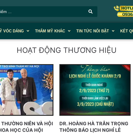
Ỹ VÓC DÁNG
THẨM MỸ KHÁC
TIN TỨC NỔI BẬT
KẾT Q
HOẠT ĐỘNG THƯƠNG HIỆU
I THƯỜNG NIÊN VÀ HỘI
DR. HOÀNG HÀ TRÂN TRỌNG
HOA HỌC CỦA HỘI
THÔNG BÁO LỊCH NGHỈ LỄ