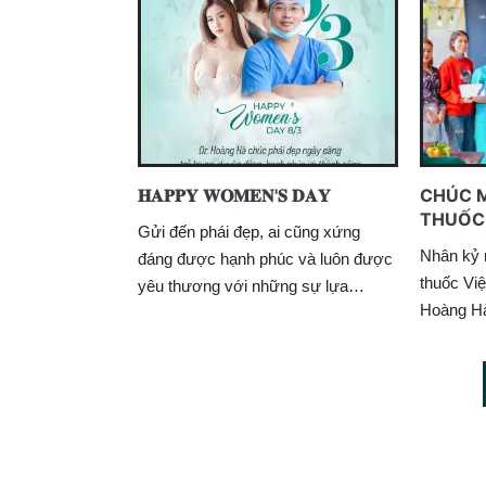
𝐇𝐀𝐏𝐏𝐘 𝐖𝐎𝐌𝐄𝐍'𝐒 𝐃𝐀𝐘
CHÚC 
THUỐC 
Gửi đến phái đẹp, ai cũng xứng
Nhân kỷ 
đáng được hạnh phúc và luôn được
thuốc Vi
yêu thương với những sự lựa…
Hoàng Hà 