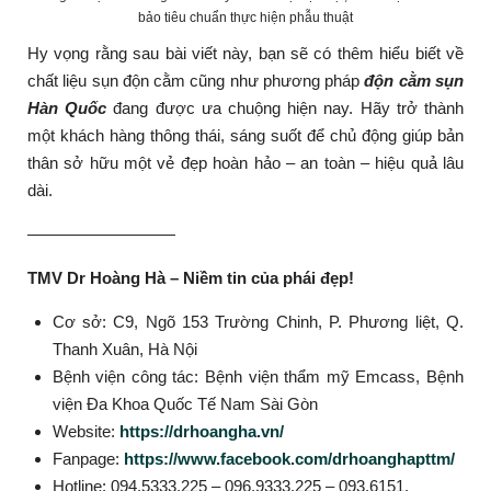
bảo tiêu chuẩn thực hiện phẫu thuật
Hy vọng rằng sau bài viết này, bạn sẽ có thêm hiểu biết về
chất liệu sụn độn cằm cũng như phương pháp
độn cằm sụn
Hàn Quốc
đang được ưa chuộng hiện nay. Hãy trở thành
một khách hàng thông thái, sáng suốt để chủ động giúp bản
thân sở hữu một vẻ đẹp hoàn hảo – an toàn – hiệu quả lâu
dài.
—————————
TMV Dr Hoàng Hà – Niềm tin của phái đẹp!
Cơ sở: C9, Ngõ 153 Trường Chinh, P. Phương liệt, Q.
Thanh Xuân, Hà Nội
Bệnh viện công tác: Bệnh viện thẩm mỹ Emcass, Bệnh
viện Đa Khoa Quốc Tế Nam Sài Gòn
Website:
https://drhoangha.vn/
Fanpage:
https://www.facebook.com/drhoanghapttm/
Hotline: 094.5333.225 – 096.9333.225 – 093.6151.