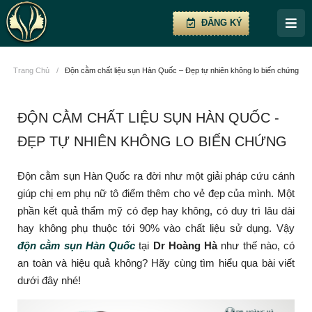
ĐĂNG KÝ
Trang Chủ
/
Độn cằm chất liệu sụn Hàn Quốc – Đẹp tự nhiên không lo biến chứng
ĐỘN CẰM CHẤT LIỆU SỤN HÀN QUỐC -
ĐẸP TỰ NHIÊN KHÔNG LO BIẾN CHỨNG
Độn cằm sụn Hàn Quốc ra đời như một giải pháp cứu cánh
giúp chị em phụ nữ tô điểm thêm cho vẻ đẹp của mình. Một
phần kết quả thẩm mỹ có đẹp hay không, có duy trì lâu dài
hay không phụ thuộc tới 90% vào chất liệu sử dụng. Vậy
độn cằm sụn Hàn Quốc
tại
Dr Hoàng Hà
như thế nào, có
an toàn và hiệu quả không? Hãy cùng tìm hiểu qua bài viết
dưới đây nhé!