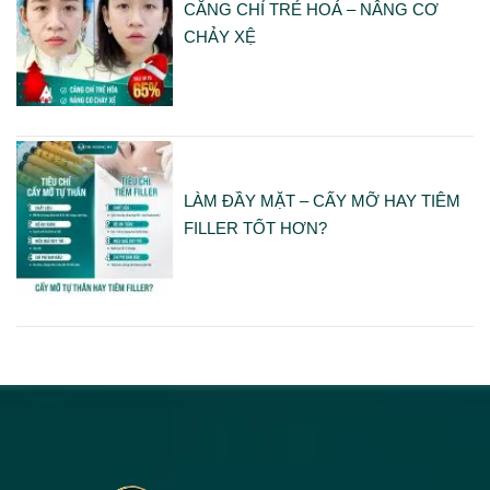
CĂNG CHỈ TRẺ HOÁ – NÂNG CƠ
CHẢY XỆ
LÀM ĐẦY MẶT – CẤY MỠ HAY TIÊM
FILLER TỐT HƠN?