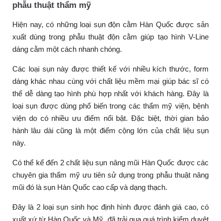
phẫu thuật thẩm mỹ
Hiện nay, có những loại sụn độn cằm Hàn Quốc được sản
xuất dùng trong phẫu thuật độn cằm giúp tạo hình V-Line
dáng cằm một cách nhanh chóng.
Các loại sụn này được thiết kế với nhiều kích thước, form
dáng khác nhau cùng với chất liệu mềm mại giúp bác sĩ có
thể dễ dàng tạo hình phù hợp nhất với khách hàng. Đây là
loại sụn được dùng phổ biến trong các thẩm mỹ viện, bệnh
viện do có nhiều ưu điểm nổi bật. Đặc biệt, thời gian bảo
hành lâu dài cũng là một điểm cộng lớn của chất liệu sụn
này.
Có thể kể đến 2 chất liệu sụn nâng mũi Hàn Quốc được các
chuyên gia thẩm mỹ ưu tiên sử dụng trong phẫu thuật nâng
mũi đó là sụn Hàn Quốc cao cấp và dạng thạch.
Đây là 2 loại sụn sinh học định hình được đánh giá cao, có
xuất xứ từ Hàn Quốc và Mỹ, đã trải qua quá trình kiểm duyệt