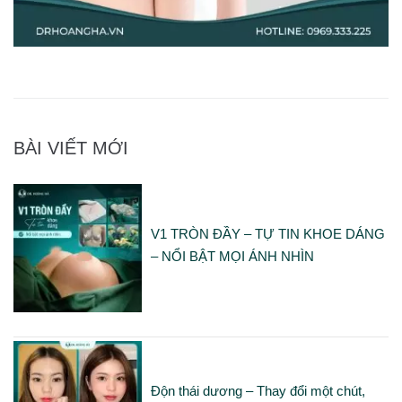
BÀI VIẾT MỚI
V1 TRÒN ĐẦY – TỰ TIN KHOE DÁNG
– NỔI BẬT MỌI ÁNH NHÌN
Độn thái dương – Thay đổi một chút,