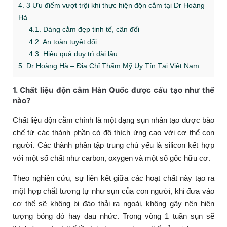
4. 3 Ưu điểm vượt trội khi thực hiện độn cằm tại Dr Hoàng
Hà
4.1. Dáng cằm đẹp tinh tế, cân đối
4.2. An toàn tuyệt đối
4.3. Hiệu quả duy trì dài lâu
5. Dr Hoàng Hà – Địa Chỉ Thẩm Mỹ Uy Tín Tại Việt Nam
1. Chất liệu độn cằm Hàn Quốc được cấu tạo như thế
nào?
Chất liệu độn cằm chính là một dạng sụn nhân tạo được bào
chế từ các thành phần có độ thích ứng cao với cơ thể con
người. Các thành phần tập trung chủ yếu là silicon kết hợp
với một số chất như carbon, oxygen và một số gốc hữu cơ.
Theo nghiên cứu, sự liên kết giữa các hoạt chất này tạo ra
một hợp chất tương tự như sụn của con người, khi đưa vào
cơ thể sẽ không bị đào thải ra ngoài, không gây nên hiện
tượng bóng đỏ hay đau nhức. Trong vòng 1 tuần sụn sẽ