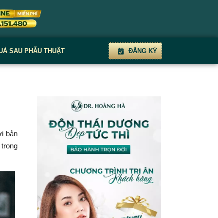
UẢ SAU PHẪU THUẬT
ĐĂNG KÝ
i bản
 trong