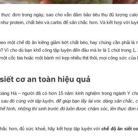
 thực đơn trong ngày, sao cho vẫn đảm bảo tiêu thụ đủ lượng cal
hư protein, chất béo và carbs để săn chắc hơn. Và kết hợp với luy
heo một chế độ ăn kiêng giảm bớt chất béo, hay chúng cần phải là
o? Vì cho dù bạn khổ công tập luyện đến đâu mà lơ là 1 chút trong 1,
một cốc bia hoặc một bánh mì kẹp nhiều thịt thôi, mọi công sức của 
siết cơ an toàn hiệu quả
oàng Hà – người đã có hơn 15 năm kinh nghiệm trong ngành Y cho
au đó cùng với tập luyện, để giúp bạn lấy lại vóc dáng săn chắc, 
 thể hình, những thí sinh trước đó luôn được chăm sóc, lên thực đơn
hắc hơn, đủ sức khoẻ, hãy kết hợp tập luyện với
chế độ ăn siết c