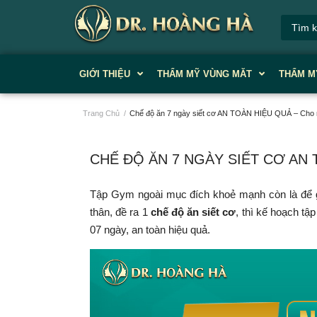
GIỚI THIỆU
THẨM MỸ VÙNG MĂT
THẨM M
Trang Chủ
/
Chế độ ăn 7 ngày siết cơ AN TOÀN HIỆU QUẢ – Cho
CHẾ ĐỘ ĂN 7 NGÀY SIẾT CƠ AN
Tập Gym ngoài mục đích khoẻ mạnh còn là để g
thân, đề ra 1
chế độ ăn siết cơ
, thì kế hoạch tậ
07 ngày, an toàn hiệu quả.