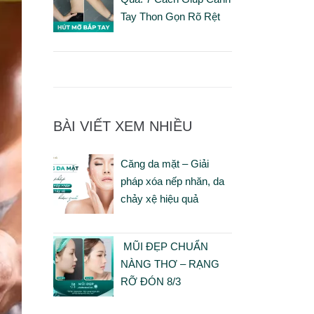
Tay Thon Gọn Rõ Rệt
BÀI VIẾT XEM NHIỀU
Căng da mặt – Giải
pháp xóa nếp nhăn, da
chảy xệ hiệu quả
MŨI ĐẸP CHUẨN
NÀNG THƠ – RẠNG
RỠ ĐÓN 8/3