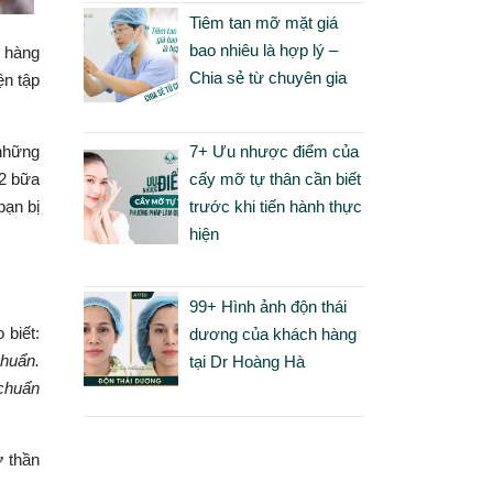
Tiêm tan mỡ mặt giá
bao nhiêu là hợp lý –
o hàng
Chia sẻ từ chuyên gia
ện tập
7+ Ưu nhược điểm của
 những
cấy mỡ tự thân cần biết
 2 bữa
trước khi tiến hành thực
bạn bị
hiện
99+ Hình ảnh độn thái
 biết:
dương của khách hàng
chuẩn.
tại Dr Hoàng Hà
 chuẩn
ơ
thần