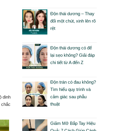
Độn thái dương – Thay
đổi một chút, xinh lên rõ
rệt
Độn thái dương có để
lại sẹo không? Giải đáp
chi tiết từ A đến Z
Độn trán có đau không?
Tìm hiểu quy trình và
cảm giác sau phẫu
ộ dinh
thuật
n chắc
Giảm Mỡ Bắp Tay Hiệu
Quả: 7 Cách Giúp Cánh