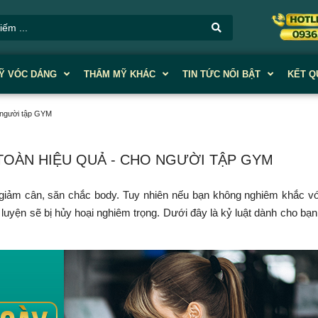
Ỹ VÓC DÁNG
THẨM MỸ KHÁC
TIN TỨC NỔI BẬT
KẾT Q
 người tập GYM
 TOÀN HIỆU QUẢ - CHO NGƯỜI TẬP GYM
iảm cân, săn chắc body. Tuy nhiên nếu bạn không nghiêm khắc vớ
p luyện sẽ bị hủy hoại nghiêm trọng. Dưới đây là kỷ luật dành cho bạn