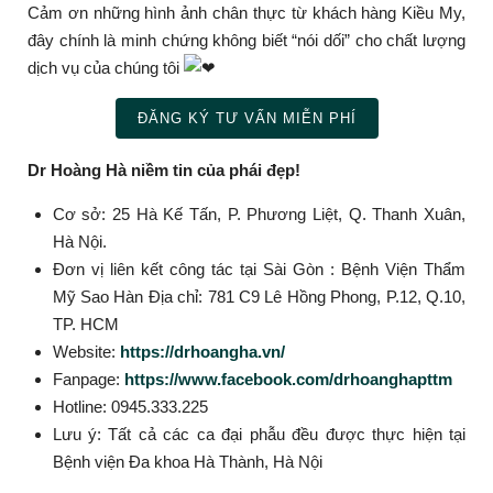
Cảm ơn những hình ảnh chân thực từ khách hàng Kiều My,
đây chính là minh chứng không biết “nói dối” cho chất lượng
dịch vụ của chúng tôi
ĐĂNG KÝ TƯ VẤN MIỄN PHÍ
Dr Hoàng Hà niềm tin của phái đẹp!
Cơ sở: 25 Hà Kế Tấn, P. Phương Liệt, Q. Thanh Xuân,
Hà Nội.
Đơn vị liên kết công tác tại Sài Gòn : Bệnh Viện Thẩm
Mỹ Sao Hàn Địa chỉ: 781 C9 Lê Hồng Phong, P.12, Q.10,
TP. HCM
Website:
https://drhoangha.vn/
Fanpage:
https://www.facebook.com/drhoanghapttm
Hotline: 0945.333.225
Lưu ý: Tất cả các ca đại phẫu đều được thực hiện tại
Bệnh viện Đa khoa Hà Thành, Hà Nội