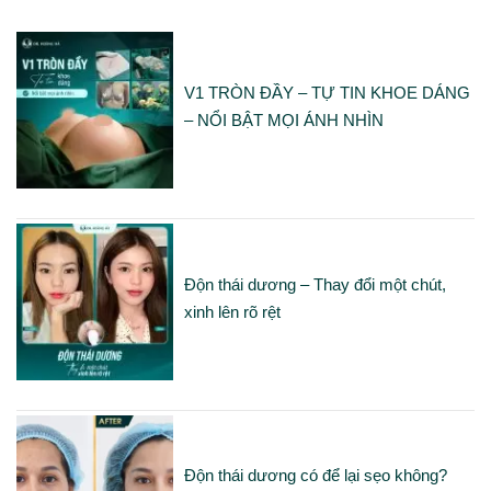
V1 TRÒN ĐẦY – TỰ TIN KHOE DÁNG
– NỔI BẬT MỌI ÁNH NHÌN
Độn thái dương – Thay đổi một chút,
xinh lên rõ rệt
Độn thái dương có để lại sẹo không?