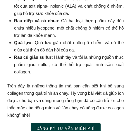
tốt của axit alpha-linolenic (ALA) và chất chống ô nhiễm,
giúp hỗ trợ sức khỏe của da.
Rau diếp và cà chua:
Cả hai loại thực phẩm này đều
chứa nhiều lycopene, một chất chống ô nhiễm có thể hỗ
trợ làn da khỏe mạnh.
Quả lựu:
Quả lựu giàu chất chống ô nhiễm và có thể
giúp cải thiện độ đàn hồi của da.
Rau củ giàu sulfur:
Hành tây và tỏi là những nguồn thực
phẩm giàu sulfur, có thể hỗ trợ quá trình sản xuất
collagen.
Trên đây là những thông tin mà bạn cần biết khi bổ sung
collagen trong quá trình ăn chay. Hy vọng bài viết đã giúp ích
được cho bạn và cũng mong rằng bạn đã có câu trả lời cho
thắc mắc của riêng mình về “ăn chay có uống được collagen
không” nhé!
ĐĂNG KÝ TƯ VẤN MIỄN PHÍ