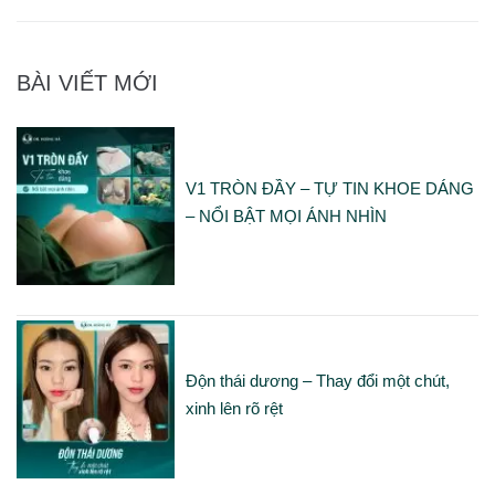
BÀI VIẾT MỚI
V1 TRÒN ĐẦY – TỰ TIN KHOE DÁNG
– NỔI BẬT MỌI ÁNH NHÌN
Độn thái dương – Thay đổi một chút,
xinh lên rõ rệt