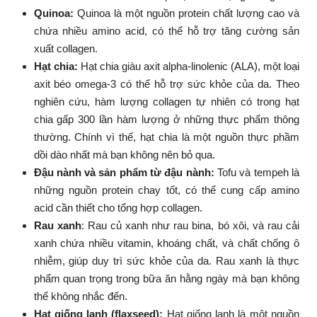
Quinoa:
Quinoa là một nguồn protein chất lượng cao và
chứa nhiều amino acid, có thể hỗ trợ tăng cường sản
xuất collagen.
Hạt chia:
Hạt chia giàu axit alpha-linolenic (ALA), một loại
axit béo omega-3 có thể hỗ trợ sức khỏe của da. Theo
nghiên cứu, hàm lượng collagen tự nhiên có trong hạt
chia gấp 300 lần hàm lượng ở những thực phẩm thông
thường. Chính vì thế, hạt chia là một nguồn thực phầm
dồi dào nhất mà bạn không nên bỏ qua.
Đậu nành và sản phẩm từ đậu nành:
Tofu và tempeh là
những nguồn protein chay tốt, có thể cung cấp amino
acid cần thiết cho tổng hợp collagen.
Rau xanh
:
Rau củ xanh như rau bina, bó xôi, và rau cải
xanh chứa nhiều vitamin, khoáng chất, và chất chống ô
nhiễm, giúp duy trì sức khỏe của da. Rau xanh là thực
phẩm quan trọng trong bữa ăn hằng ngày mà bạn không
thể không nhắc đến.
Hạt giống lanh (flaxseed):
Hạt giống lanh là một nguồn