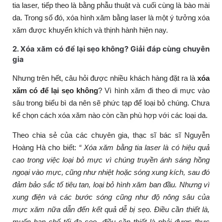
tia laser, tiếp theo là bằng phẫu thuật và cuối cùng là bào mài
da. Trong số đó, xóa hình xăm bằng laser là một ý tưởng xóa
xăm được khuyến khích và thịnh hành hiện nay.
2. Xóa xăm có để lại sẹo không? Giải đáp cùng chuyên
gia
Nhưng trên hết, câu hỏi được nhiều khách hàng đặt ra là
xóa
xăm có để lại sẹo không
? Vì hình xăm đi theo di mực vào
sâu trong biểu bì da nên sẽ phức tạp để loại bỏ chúng. Chưa
kể chọn cách xóa xăm nào còn cần phù hợp với các loại da.
Theo chia sẻ của các chuyên gia, thạc sĩ bác sĩ Nguyễn
Hoàng Hà cho biết:
“ Xóa xăm bằng tia laser là có hiệu quả
cao trong việc loại bỏ mực vì chúng truyền ánh sáng hồng
ngoại vào mực, cũng như nhiệt hoặc sóng xung kích, sau đó
đảm bảo sắc tố tiêu tan, loại bỏ hình xăm ban đầu. Nhưng vì
xung điện và các bước sóng cũng như độ nông sâu của
mực xăm nữa dẫn đến kết quả dễ bị sẹo. Điều cần thiết là,
muốn hạn chế tối đa sẹo, điều cần thiết là phải được thực