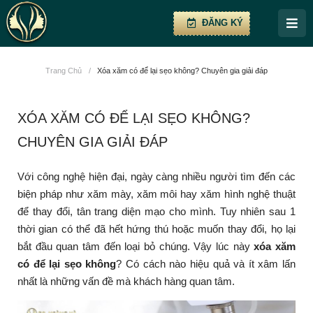
ĐĂNG KÝ
Trang Chủ
/
Xóa xăm có để lại sẹo không? Chuyên gia giải đáp
XÓA XĂM CÓ ĐỂ LẠI SẸO KHÔNG?
CHUYÊN GIA GIẢI ĐÁP
Với công nghệ hiện đại, ngày càng nhiều người tìm đến các
biện pháp như xăm mày, xăm môi hay xăm hình nghệ thuật
để thay đổi, tân trang diện mạo cho mình. Tuy nhiên sau 1
thời gian có thể đã hết hứng thú hoặc muốn thay đổi, họ lại
bắt đầu quan tâm đến loại bỏ chúng. Vậy lúc này
xóa xăm
có để lại sẹo không
? Có cách nào hiệu quả và ít xâm lấn
nhất là những vấn đề mà khách hàng quan tâm.