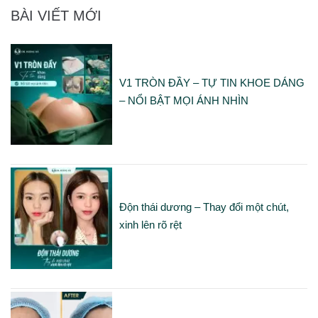
BÀI VIẾT MỚI
V1 TRÒN ĐẦY – TỰ TIN KHOE DÁNG
– NỔI BẬT MỌI ÁNH NHÌN
Độn thái dương – Thay đổi một chút,
xinh lên rõ rệt