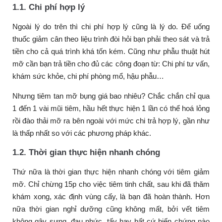
1.1. Chi phí hợp lý
Ngoài lý do trên thì chi phí hợp lý cũng là lý do. Để uống
thuốc giảm cân theo liệu trình đòi hỏi bạn phải theo sát và trả
tiền cho cả quá trình khá tốn kém. Cũng như phẫu thuật hút
mỡ cần bạn trả tiền cho đủ các công đoạn từ: Chi phí tư vấn,
khám sức khỏe, chi phí phòng mổ, hậu phẫu…
Nhưng tiêm tan mỡ bụng giá bao nhiêu? Chắc chắn chỉ qua
1 đến 1 vài mũi tiêm, hầu hết thực hiện 1 lần có thể hoá lỏng
rồi đào thải mỡ ra bên ngoài với mức chi trả hợp lý, gần như
là thấp nhất so với các phương pháp khác.
1.2. Thời gian thực hiện nhanh chóng
Thứ nữa là thời gian thực hiện nhanh chóng với tiêm giảm
mỡ. Chỉ chừng 15p cho việc tiêm tinh chất, sau khi đã thăm
khám xong, xác định vùng cấy, là bạn đã hoàn thành. Hơn
nữa thời gian nghỉ dưỡng cũng không mất, bởi vết tiêm
không gây sưng, đau nhức, tấy hay bất cứ biến chứng nào