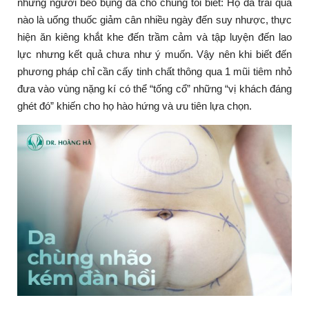
những người béo bụng đã cho chúng tôi biết: Họ đã trải qua
nào là uống thuốc giảm cân nhiều ngày đến suy nhược, thực
hiện ăn kiêng khắt khe đến trầm cảm và tập luyện đến lao
lực nhưng kết quả chưa như ý muốn. Vậy nên khi biết đến
phương pháp chỉ cần cấy tinh chất thông qua 1 mũi tiêm nhỏ
đưa vào vùng nặng kí có thể “tống cổ” những “vị khách đáng
ghét đó” khiến cho họ hào hứng và ưu tiên lựa chọn.