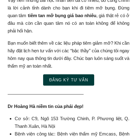
Vậy nên những bài học nhãn tiền đã có nhiều, đó cũng chính
là lời cảnh tỉnh dành cho bạn khi đi tiêm mỡ bụng. Đừng
quan tâm
tiêm tan mỡ bụng giá bao nhiêu
, giá thật rẻ có ở
đâu mà còn cần quan tâm nó có an toàn không để không
phải hối hận.
Bạn muốn biết thêm về các liệu pháp tiêm giảm mỡ? Khi cần
hãy đặt lịch hẹn tư vấn với các “bậc thầy” của chúng tôi ngay
hôm nay qua thông tin dưới đây. Chúc bạn luôn sáng suốt và
thẩm mỹ an toàn nhất.
ĐĂNG KÝ TƯ VẤN
————————————————–
Dr Hoàng Hà niềm tin của phái đẹp!
Cơ sở: C9, Ngõ 153 Trường Chinh, P. Phương liệt, Q.
Thanh Xuân, Hà Nội
Bệnh viện công tác: Bệnh viện thẩm mỹ Emcass, Bệnh