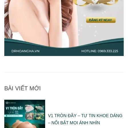
BÀI VIẾT MỚI
V1 TRÒN ĐẦY – TỰ TIN KHOE DÁNG
– NỔI BẬT MỌI ÁNH NHÌN