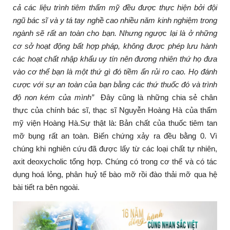
cả các liệu trình tiêm thẩm mỹ đều được thực hiện bởi đội
ngũ bác sĩ và y tá tay nghề cao nhiều năm kinh nghiệm trong
ngành sẽ rất an toàn cho bạn. Nhưng ngược lại là ở những
cơ sở hoạt động bất hợp pháp, không được phép lưu hành
các hoạt chất nhập khẩu uy tín nên đương nhiên thứ họ đưa
vào cơ thể bạn là một thứ gì đó tiềm ẩn rủi ro cao. Họ đánh
cược với sự an toàn của bạn bằng các thứ thuốc đó và trình
độ non kém của mình”
Đây cũng là những chia sẻ chân
thực của chính bác sĩ, thạc sĩ Nguyễn Hoàng Hà của thẩm
mỹ viện Hoàng Hà.
Sự thật là: Bản chất của thuốc tiêm tan
mỡ bụng rất an toàn. Biến chứng xảy ra đều bằng 0. Vì
chúng khi nghiên cứu đã được lấy từ các loại chất tự nhiên,
axit deoxycholic tổng hợp. Chúng có trong cơ thể và có tác
dụng hoá lỏng, phân huỷ tế bào mỡ rồi đào thải mỡ qua hệ
bài tiết ra bên ngoài.