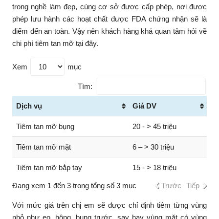
trong nghề làm đẹp, cùng cơ sở được cấp phép, nơi được
phép lưu hành các hoạt chất được FDA chứng nhận sẽ là
điểm đến an toàn. Vậy nên khách hàng khá quan tâm hỏi về
chi phí tiêm tan mỡ tại đây.
Xem
mục
Tìm:
Dịch vụ
Giá DV
Tiêm tan mỡ bụng
20 - > 45 triệu
Tiêm tan mỡ mặt
6 – > 30 triệu
Tiêm tan mỡ bắp tay
15 - > 18 triệu
Đang xem 1 đến 3 trong tổng số 3 mục
Trước
Tiếp
Với mức giá trên chị em sẽ được chỉ định tiêm từng vùng
nhỏ như eo, hông, bụng trước, say hay vùng mặt có vùng