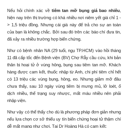
Nếu hỏi chính xác về
tiêm tan mỡ bụng giá bao nhiêu
,
hiện nay trên thị trường có khá nhiều nơi niêm yết giá chỉ 1 -
> 1,5 triệu đồng. Nhưng cái giá này để trả cho sự an toàn
của bạn là không chắc. Bởi sau đó trên các báo chí đưa tin,
đã xảy ra nhiều trường hợp biến chứng.
Như có bệnh nhân NA (29 tuổi, ngụ TP.HCM) vào hồi tháng
11 đã cấp tốc đến Bệnh viện (BV) Chợ Rẫy cầu cứu, khi bản
thân bị hoại tử ở vùng hông, bụng sau tiêm tan mỡ. Khách
hàng được cam kết, thuốc nhập từ Anh, chi phí tiêm chỉ hết
có 13 triệu các vùng bụng, hông, eo. Nhưng giảm mỡ đâu
chưa thấy, sau 10 ngày vùng tiêm bị mưng mủ, lở loét, ổ
dịch nhiều, thể trạng suy nhược, mất máu nhiều nên phải
nhập viện.
Như vậy có thể thấy cho dù là phương pháp đơn giản nhưng
nếu lựa chọn cơ sở thiếu uy tín biến chứng hoại tử thậm chí
dễ mất mạng như chơi. Tại Dr Hoàng Hà có cam kết: