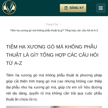
ĐĂNG KÝ
Trang Chủ
/
Tiêm hạ xương gò má không phẫu thuật là gì? Tổng hợp các câu hỏi từ A-Z
TIÊM HẠ XƯƠNG GÒ MÁ KHÔNG PHẪU
THUẬT LÀ GÌ? TỔNG HỢP CÁC CÂU HỎI
TỪ A-Z
Tiêm hạ xương gò má không phẫu thuật là phương pháp
giúp cải thiện tình trạng gò má cao nhưng không can thiệp
đại phẫu như hạ xương gò má, giúp chị em sở hữu đường
nét dịu dàng, quyến rũ mà không cần trải qua cuộc phẫu
thuật ẩn chứa rủi ro.