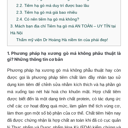
2.2. Tiêm hạ gò má duy trì được bao lâu
2.3. Tiêm hạ gò má giá bao nhiêu
2.4. Có nên tiêm hạ gò má không?
3. Mách bạn địa chỉ Tiêm hạ gò má AN TOÀN – UY TÍN tại
Hà Nội
Thẩm mỹ viện Dr Hoàng Hà niềm tin của phái đep!
1. Phương pháp hạ xương gò má không phẫu thuật
là
gì? Những thông tin cơ bản
Phương pháp hạ xương gò má không phẫu thuật hay còn
được gọi là phương pháp tiêm chất làm đầy nhân tạo sử
dụng kim tiêm để
chỉnh sửa nhằm kích thích và hạ phần gò
má xuống tạo nét hài hoà cho khuôn mặt. Hợp chất tiêm
được biết đến là một dạng tinh chất protein, có tác dụng ức
chế các cơ hoạt động quá mức, làm giảm thể tích vùng cơ,
làm thon gọn một số bộ phận của cơ thể. Chất tiêm hiện nay
đã được chứng nhận là hợp chất an toàn khi đã có cục quản
lý Thực phẩm và Dược phẩm Hoa Kỳ (FDA) kiểm chứng và