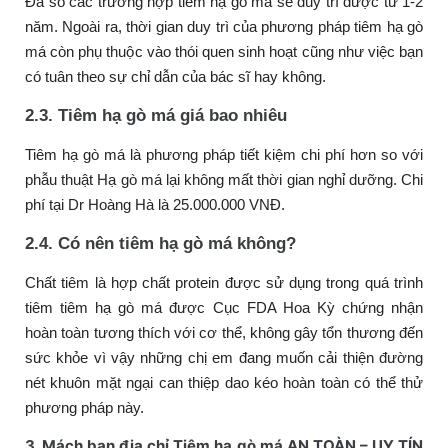
Đa số các trường hợp tiêm hạ gò má sẽ duy trì được từ 1-2
năm. Ngoài ra, thời gian duy trì của phương pháp tiêm hạ gò
má còn phụ thuộc vào thói quen sinh hoạt cũng như việc bạn
có tuân theo sự chỉ dẫn của bác sĩ hay không.
2.3. Tiêm hạ gò má giá bao nhiêu
Tiêm hạ gò má là phương pháp tiết kiệm chi phí hơn so với
phẫu thuật Hạ gò má lại không mất thời gian nghỉ dưỡng. Chi
phí tại Dr Hoàng Hà là 25.000.000 VNĐ.
2.4. Có nên tiêm hạ gò má không?
Chất tiêm là hợp chất protein được sử dụng trong quá trình
tiêm tiêm hạ gò má được Cục FDA Hoa Kỳ chứng nhận
hoàn toàn tương thích với cơ thể, không gây tổn thương đến
sức khỏe vì vậy những chị em đang muốn cải thiện đường
nét khuôn mặt ngại can thiệp dao kéo hoàn toàn có thể thử
phương pháp này.
3. Mách bạn địa chỉ Tiêm hạ gò má AN TOÀN – UY TÍN