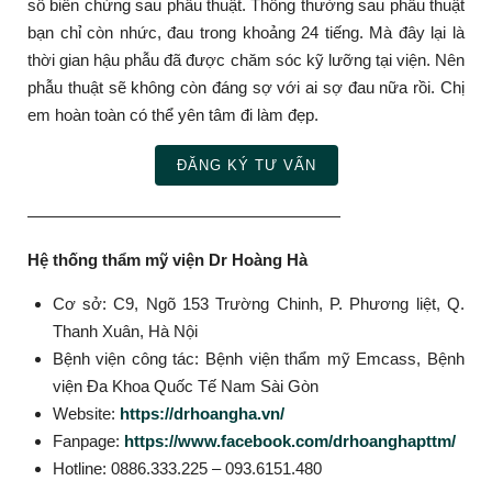
số biến chứng sau phẫu thuật.
Thông thường sau phẫu thuật
bạn chỉ còn nhức, đau trong khoảng 24 tiếng. Mà đây lại là
thời gian hậu phẫu đã được chăm sóc kỹ lưỡng tại viện. Nên
phẫu thuật sẽ không còn đáng sợ với ai sợ đau nữa rồi. Chị
em hoàn toàn có thể yên tâm đi làm đẹp.
ĐĂNG KÝ TƯ VẤN
———————————————————
Hệ thống thẩm mỹ viện Dr Hoàng Hà
Cơ sở: C9, Ngõ 153 Trường Chinh, P. Phương liệt, Q.
Thanh Xuân, Hà Nội
Bệnh viện công tác: Bệnh viện thẩm mỹ Emcass, Bệnh
viện Đa Khoa Quốc Tế Nam Sài Gòn
Website:
https://drhoangha.vn/
Fanpage:
https://www.facebook.com/drhoanghapttm/
Hotline: 0886.333.225 – 093.6151.480