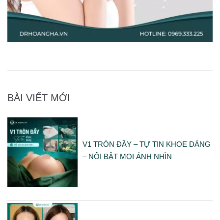
BÀI VIẾT MỚI
V1 TRÒN ĐẦY – TỰ TIN KHOE DÁNG
– NỔI BẬT MỌI ÁNH NHÌN