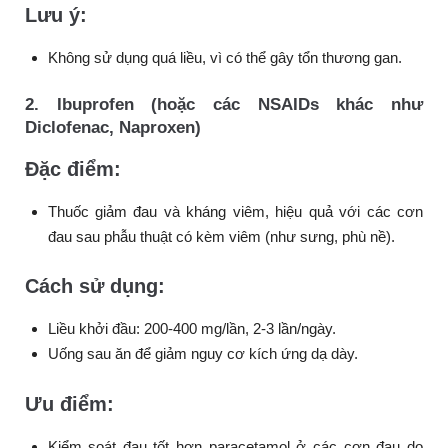
Lưu ý:
Không sử dụng quá liều, vì có thể gây tổn thương gan.
2. Ibuprofen (hoặc các NSAIDs khác như
Diclofenac, Naproxen)
Đặc điểm:
Thuốc giảm đau và kháng viêm, hiệu quả với các cơn
đau sau phẫu thuật có kèm viêm (như sưng, phù nề).
Cách sử dụng:
Liều khởi đầu: 200-400 mg/lần, 2-3 lần/ngày.
Uống sau ăn để giảm nguy cơ kích ứng dạ dày.
Ưu điểm:
Kiểm soát đau tốt hơn paracetamol ở các cơn đau do