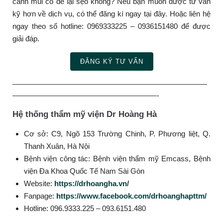
cánh mũi có để lại sẹo không? Nếu bạn muốn được tư vấn
kỹ hơn về dịch vụ, có thể đăng kí ngay tại đây. Hoặc liên hệ
ngay theo số hotline: 0969333225 – 0936151480 để được
giải đáp.
ĐĂNG KÝ TƯ VẤN
———————————————————————
—————————————————-
Hệ thống thẩm mỹ viện Dr Hoàng Hà
Cơ sở: C9, Ngõ 153 Trường Chinh, P. Phương liệt, Q.
Thanh Xuân, Hà Nội
Bệnh viện công tác: Bệnh viện thẩm mỹ Emcass, Bệnh
viện Đa Khoa Quốc Tế Nam Sài Gòn
Website:
https://drhoangha.vn/
Fanpage:
https://www.facebook.com/drhoanghapttm/
Hotline: 096.9333.225 – 093.6151.480