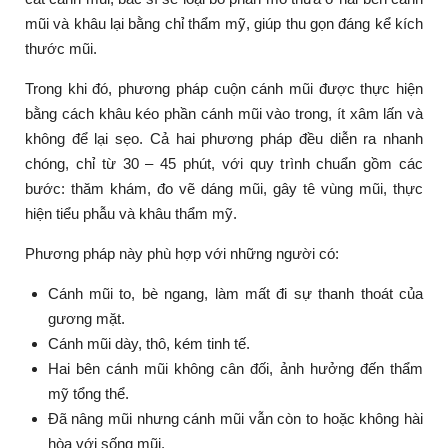
mũi và khâu lại bằng chỉ thẩm mỹ, giúp thu gọn đáng kể kích
thước mũi.
Trong khi đó, phương pháp cuộn cánh mũi được thực hiện
bằng cách khâu kéo phần cánh mũi vào trong, ít xâm lấn và
không để lại sẹo. Cả hai phương pháp đều diễn ra nhanh
chóng, chỉ từ 30 – 45 phút, với quy trình chuẩn gồm các
bước: thăm khám, đo vẽ dáng mũi, gây tê vùng mũi, thực
hiện tiểu phẫu và khâu thẩm mỹ.
Phương pháp này phù hợp với những người có:
Cánh mũi to, bè ngang, làm mất đi sự thanh thoát của
gương mặt.
Cánh mũi dày, thô, kém tinh tế.
Hai bên cánh mũi không cân đối, ảnh hưởng đến thẩm
mỹ tổng thể.
Đã nâng mũi nhưng cánh mũi vẫn còn to hoặc không hài
hòa với sống mũi.