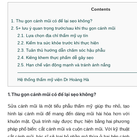
Contents
1. Thu gọn cánh mũi có để lại sẹo không?
2. 5+ lưu ý quan trọng trước/sau khi thu gọn cánh mũi
2.1. Lựa chọn địa chỉ thẩm mỹ uy tín
2.2. Kiểm tra sức khỏe trước khi thực hiện
2.3. Tuân thủ hướng dẫn chăm sóc hậu phẫu
2.4. Kiêng khem thực phẩm dễ gây sẹo
2.5. Hạn chế vận động mạnh và tránh ánh nắng
————————————————————————————
Hệ thống thẩm mỹ viện Dr Hoàng Hà
1. Thu gọn cánh mũi có để lại sẹo không?
Sửa cánh mũi là một tiểu phẫu thẩm mỹ giúp thu nhỏ, tạo
hình lại cánh mũi để mang đến dáng mũi hài hòa hơn với
khuôn mặt. Quá trình này được thực hiện bằng hai phương
pháp phổ biến: cắt cánh mũi và cuộn cánh mũi. Với kỹ thuật
cắt cánh mũi, bác sĩ sẽ loại bỏ phần mô thừa ở hai bên cánh