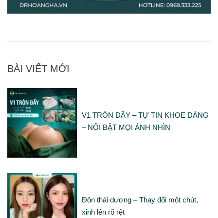
BÀI VIẾT MỚI
V1 TRÒN ĐẦY – TỰ TIN KHOE DÁNG
– NỔI BẬT MỌI ÁNH NHÌN
Độn thái dương – Thay đổi một chút,
xinh lên rõ rệt