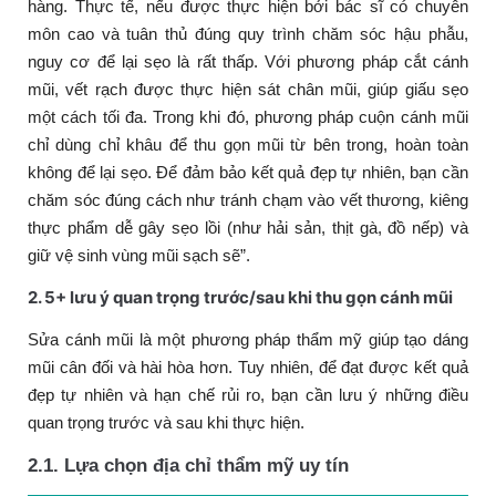
hàng. Thực tế, nếu được thực hiện bởi bác sĩ có chuyên
môn cao và tuân thủ đúng quy trình chăm sóc hậu phẫu,
nguy cơ để lại sẹo là rất thấp. Với phương pháp cắt cánh
mũi, vết rạch được thực hiện sát chân mũi, giúp giấu sẹo
một cách tối đa. Trong khi đó, phương pháp cuộn cánh mũi
chỉ dùng chỉ khâu để thu gọn mũi từ bên trong, hoàn toàn
không để lại sẹo. Để đảm bảo kết quả đẹp tự nhiên, bạn cần
chăm sóc đúng cách như tránh chạm vào vết thương, kiêng
thực phẩm dễ gây sẹo lồi (như hải sản, thịt gà, đồ nếp) và
giữ vệ sinh vùng mũi sạch sẽ”.
2. 5+ lưu ý quan trọng trước/sau khi thu gọn cánh mũi
Sửa cánh mũi là một phương pháp thẩm mỹ giúp tạo dáng
mũi cân đối và hài hòa hơn. Tuy nhiên, để đạt được kết quả
đẹp tự nhiên và hạn chế rủi ro, bạn cần lưu ý những điều
quan trọng trước và sau khi thực hiện.
2.1. Lựa chọn địa chỉ thẩm mỹ uy tín