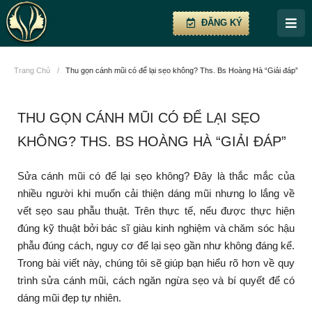
ĐĂNG KÝ
Trang Chủ
/
Thu gọn cánh mũi có để lại sẹo không? Ths. Bs Hoàng Hà “Giải đáp”
THU GỌN CÁNH MŨI CÓ ĐỂ LẠI SẸO
KHÔNG? THS. BS HOÀNG HÀ “GIẢI ĐÁP”
Sửa cánh mũi có để lại sẹo không? Đây là thắc mắc của
nhiều người khi muốn cải thiện dáng mũi nhưng lo lắng về
vết sẹo sau phẫu thuật. Trên thực tế, nếu được thực hiện
đúng kỹ thuật bởi bác sĩ giàu kinh nghiệm và chăm sóc hậu
phẫu đúng cách, nguy cơ để lại sẹo gần như không đáng kể.
Trong bài viết này, chúng tôi sẽ giúp bạn hiểu rõ hơn về quy
trình sửa cánh mũi, cách ngăn ngừa sẹo và bí quyết để có
dáng mũi đẹp tự nhiên.