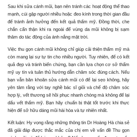
Sau khi sửa cánh mũi, bạn nên tránh các hoạt động thể thao
mạnh, cúi gập người nhiều hoặc đeo kính trong thời gian đầu
để tránh ảnh hưởng đến kết quả thẩm mỹ. Đồng thời, che
chắn cẩn thận khi ra ngoài để vùng da mũi không bị sạm
thâm do tác động của ánh nắng mặt trời.
Việc thu gọn cánh mũi không chỉ giúp cải thiện thẩm mỹ mà
còn mang lại sự tự tin cho nhiều người. Tuy nhiên, để có kết
quả đẹp và tránh biến chứng, bạn cần lựa chọn cơ sở thẩm
mỹ uy tín và tuân thủ hướng dẫn chăm sóc đúng cách. Nếu
bạn vẫn băn khoăn sửa cánh mũi có để lại sẹo không, hãy
yên tâm rằng với tay nghề bác sĩ giỏi và chế độ chăm sóc
hợp lý, vết thương sẽ hồi phục nhanh chóng mà không để lại
dấu vết thẩm mỹ. Bạn hãy chuẩn bị thật tốt trước khi thực
hiện để sở hữu dáng mũi hài hòa và tự nhiên nhất.
Kết luận: Hy vọng rằng những thông tin Dr Hoàng Hà chia sẻ
đã giải đáp được thắc mắc của chị em về vấn đề Thu gọn