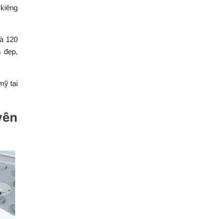
 kiêng
là 120
m đẹp,
mỹ tại
yên