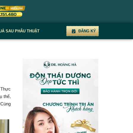
UẢ SAU PHẪU THUẬT
ĐĂNG KÝ
. Thực
ụ thể,
? Cùng