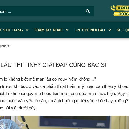
Ỹ VÓC DÁNG
THẨM MỸ KHÁC
TIN TỨC NỔI BẬT
KẾT Q
g bác sĩ
ÂU THÌ TỈNH? GIẢI ĐÁP CÙNG BÁC SĨ
ạ? Em lo không biết mê man lâu có nguy hiểm không…”
ng trước khi bước vào ca phẫu thuật thẩm mỹ hoặc can thiệp y khoa
hất là khi phải gây mê hoặc tiền mê trong quá trình thực hiện. Vậy c
ỉnh phụ thuộc vào yếu tố nào, có ảnh hưởng gì tới sức khỏe hay không
ng bài viết dưới đây.