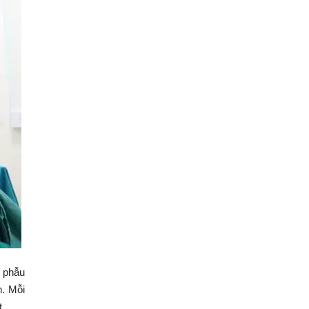
u phẫu
n. Mỗi
t.