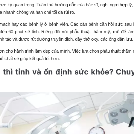
ực kỳ quan trọng. Tuân thủ hướng dẫn của bác sĩ, nghỉ ngơi hợp lý,
a nhanh chóng và hạn chế tối đa rủi ro.
m mạch hay các bệnh lý ở bệnh viện. Các căn bệnh cần hồi sức sau 
đến 60 phút sẽ tỉnh. Riêng đối với phẫu thuật thẩm mỹ, mổ để là
nh táo và được rút đường truyền dịch, dây thở oxy, các ống dẫn lưu.
 hơn cho hành trình làm đẹp của mình. Việc lựa chọn phẫu thuật thẩm 
hể chất sẽ giúp kết quả tốt hơn.
u thì tỉnh và ổn định sức khỏe? Chu