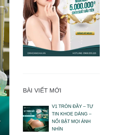
BÀI VIẾT MỚI
V1 TRÒN ĐẦY – TỰ
TIN KHOE DÁNG –
NỔI BẬT MỌI ÁNH
NHÌN