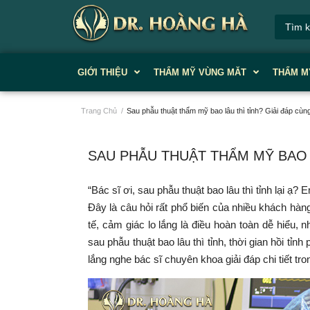
GIỚI THIỆU
THẨM MỸ VÙNG MĂT
THẨM M
Trang Chủ
/
Sau phẫu thuật thẩm mỹ bao lâu thì tỉnh? Giải đáp cùn
SAU PHẪU THUẬT THẨM MỸ BAO L
“Bác sĩ ơi, sau phẫu thuật bao lâu thì tỉnh lại 
Đây là câu hỏi rất phổ biến của nhiều khách hà
tế, cảm giác lo lắng là điều hoàn toàn dễ hiểu, n
sau phẫu thuật bao lâu thì tỉnh, thời gian hồi t
lắng nghe bác sĩ chuyên khoa giải đáp chi tiết tro