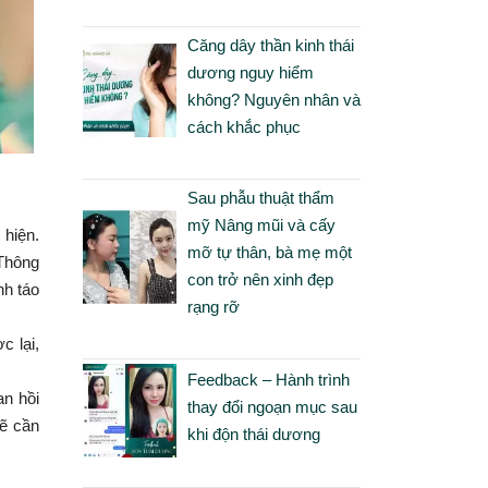
Căng dây thần kinh thái
dương nguy hiểm
không? Nguyên nhân và
cách khắc phục
Sau phẫu thuật thẩm
mỹ Nâng mũi và cấy
 hiện.
mỡ tự thân, bà mẹ một
 Thông
con trở nên xinh đẹp
nh táo
rạng rỡ
c lại,
Feedback – Hành trình
an hồi
thay đổi ngoạn mục sau
sẽ cần
khi độn thái dương