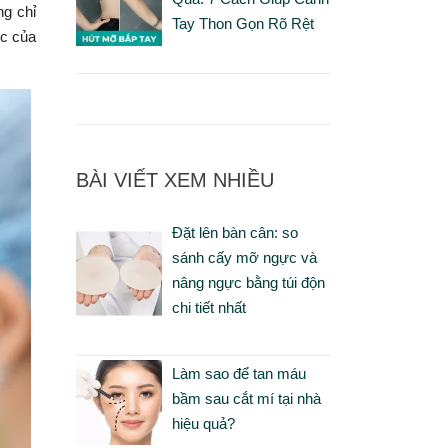
ng chỉ
Tay Thon Gọn Rõ Rệt
ục của
BÀI VIẾT XEM NHIỀU
Đặt lên bàn cân: so
sánh cấy mỡ ngực và
nâng ngực bằng túi độn
chi tiết nhất
Làm sao để tan máu
bầm sau cắt mí tại nhà
hiệu quả?