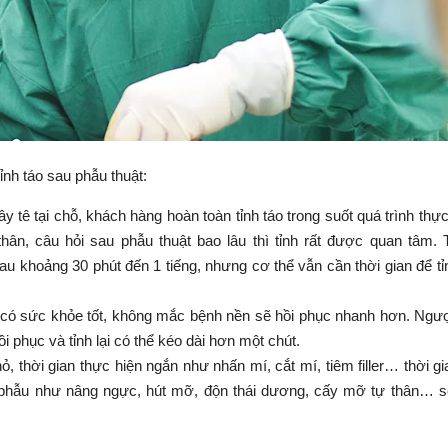
tỉnh táo sau phẫu thuật:
tê tại chỗ, khách hàng hoàn toàn tỉnh táo trong suốt quá trình thực
hân, câu hỏi sau phẫu thuật bao lâu thì tỉnh rất được quan tâm.
au khoảng 30 phút đến 1 tiếng, nhưng cơ thể vẫn cần thời gian để tỉ
có sức khỏe tốt, không mắc bệnh nền sẽ hồi phục nhanh hơn. Ngượ
i phục và tỉnh lại có thể kéo dài hơn một chút.
, thời gian thực hiện ngắn như nhấn mí, cắt mí, tiêm filler… thời gi
ại phẫu như nâng ngực, hút mỡ, độn thái dương, cấy mỡ tự thân… 