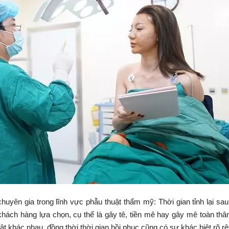
yên gia trong lĩnh vực phẫu thuật thẩm mỹ: Thời gian tỉnh lại sa
ách hàng lựa chọn, cụ thể là gây tê, tiền mê hay gây mê toàn thâ
 khác nhau, đồng thời thời gian hồi phục cũng có sự khác biệt rõ rệ