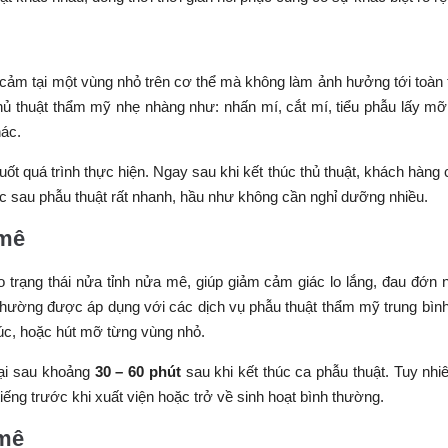
 cảm tại một vùng nhỏ trên cơ thể mà không làm ảnh hưởng tới toàn 
hủ thuật thẩm mỹ nhẹ nhàng như: nhấn mí, cắt mí, tiểu phẫu lấy m
hác.
uốt quá trình thực hiện. Ngay sau khi kết thúc thủ thuật, khách hàng 
ục sau phẫu thuật rất nhanh, hầu như không cần nghỉ dưỡng nhiều.
 mê
o trạng thái nửa tỉnh nửa mê, giúp giảm cảm giác lo lắng, đau đớn
hường được áp dụng với các dịch vụ phẫu thuật thẩm mỹ trung bìn
rúc, hoặc hút mỡ từng vùng nhỏ.
lại sau khoảng
30 – 60 phút
sau khi kết thúc ca phẫu thuật. Tuy nhi
tiếng trước khi xuất viện hoặc trở về sinh hoạt bình thường.
 mê