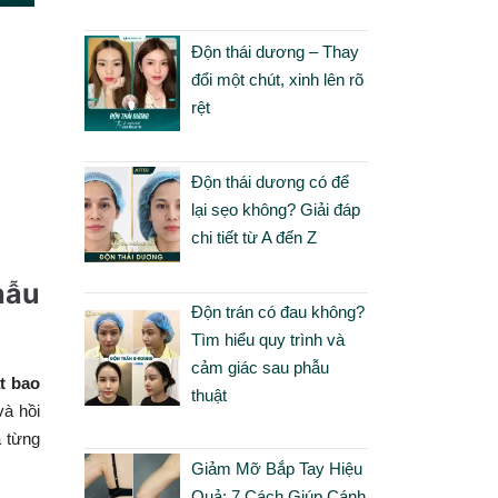
Độn thái dương – Thay
đổi một chút, xinh lên rõ
rệt
Độn thái dương có để
lại sẹo không? Giải đáp
chi tiết từ A đến Z
hẫu
Độn trán có đau không?
Tìm hiểu quy trình và
cảm giác sau phẫu
t bao
thuật
và hồi
a từng
Giảm Mỡ Bắp Tay Hiệu
Quả: 7 Cách Giúp Cánh