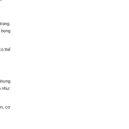
trạng.
ỡ bọng
có thể
 nhưng
h như:
ên, cơ