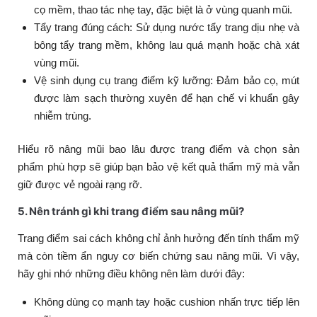
cọ mềm, thao tác nhẹ tay, đặc biệt là ở vùng quanh mũi.
Tẩy trang đúng cách: Sử dụng nước tẩy trang dịu nhẹ và
bông tẩy trang mềm, không lau quá mạnh hoặc chà xát
vùng mũi.
Vệ sinh dụng cụ trang điểm kỹ lưỡng: Đảm bảo cọ, mút
được làm sạch thường xuyên để hạn chế vi khuẩn gây
nhiễm trùng.
Hiểu rõ nâng mũi bao lâu được trang điểm và chọn sản
phẩm phù hợp sẽ giúp bạn bảo vệ kết quả thẩm mỹ mà vẫn
giữ được vẻ ngoài rạng rỡ.
5. Nên tránh gì khi trang điểm sau nâng mũi?
Trang điểm sai cách không chỉ ảnh hưởng đến tính thẩm mỹ
mà còn tiềm ẩn nguy cơ biến chứng sau nâng mũi. Vì vậy,
hãy ghi nhớ những điều không nên làm dưới đây:
Không dùng cọ mạnh tay hoặc cushion nhấn trực tiếp lên