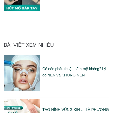
BÀI VIẾT XEM NHIỀU
Có nên phẫu thuật thẩm mỹ không? Lý
do NÊN và KHÔNG NÊN
TẠO HÌNH VÙNG KÍN … LÀ PHƯƠNG