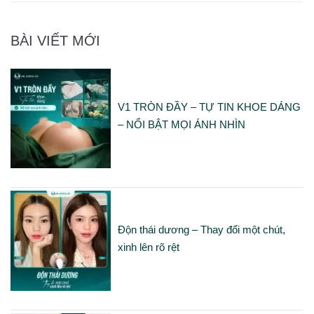
BÀI VIẾT MỚI
V1 TRÒN ĐẦY – TỰ TIN KHOE DÁNG
– NỔI BẬT MỌI ÁNH NHÌN
Độn thái dương – Thay đổi một chút,
xinh lên rõ rệt