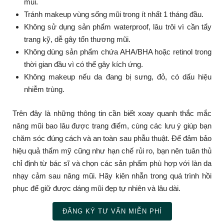
mũi.
Tránh makeup vùng sống mũi trong ít nhất 1 tháng đầu.
Không sử dụng sản phẩm waterproof, lâu trôi vì cần tẩy
trang kỹ, dễ gây tổn thương mũi.
Không dùng sản phẩm chứa AHA/BHA hoặc retinol trong
thời gian đầu vì có thể gây kích ứng.
Không makeup nếu da đang bị sưng, đỏ, có dấu hiệu
nhiễm trùng.
Trên đây là những thông tin cần biết xoay quanh thắc mắc
nâng mũi bao lâu được trang điểm, cùng các lưu ý giúp bạn
chăm sóc đúng cách và an toàn sau phẫu thuật. Để đảm bảo
hiệu quả thẩm mỹ cũng như hạn chế rủi ro, bạn nên tuân thủ
chỉ định từ bác sĩ và chọn các sản phẩm phù hợp với làn da
nhạy cảm sau nâng mũi. Hãy kiên nhẫn trong quá trình hồi
phục để giữ được dáng mũi đẹp tự nhiên và lâu dài.
ĐĂNG KÝ TƯ VẤN MIỄN PHÍ