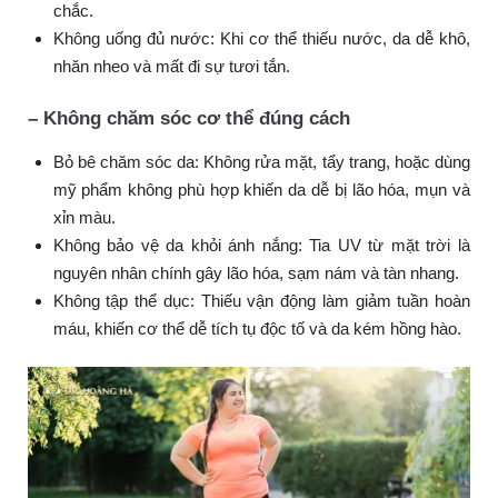
chắc.
Không uống đủ nước: Khi cơ thể thiếu nước, da dễ khô,
nhăn nheo và mất đi sự tươi tắn.
– Không chăm sóc cơ thể đúng cách
Bỏ bê chăm sóc da: Không rửa mặt, tẩy trang, hoặc dùng
mỹ phẩm không phù hợp khiến da dễ bị lão hóa, mụn và
xỉn màu.
Không bảo vệ da khỏi ánh nắng: Tia UV từ mặt trời là
nguyên nhân chính gây lão hóa, sạm nám và tàn nhang.
Không tập thể dục: Thiếu vận động làm giảm tuần hoàn
máu, khiến cơ thể dễ tích tụ độc tố và da kém hồng hào.