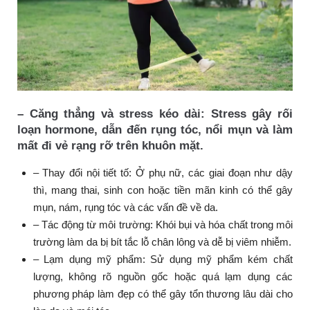
– Căng thẳng và stress kéo dài: Stress gây rối
loạn hormone, dẫn đến rụng tóc, nổi mụn và làm
mất đi vẻ rạng rỡ trên khuôn mặt.
– Thay đổi nội tiết tố:
Ở phụ nữ, các giai đoạn như dậy
thì, mang thai, sinh con hoặc tiền mãn kinh có thể gây
mụn, nám, rụng tóc và các vấn đề về da.
– Tác động từ môi trường:
Khói bụi và hóa chất trong môi
trường làm da bị bít tắc lỗ chân lông và dễ bị viêm nhiễm.
– Lạm dụng mỹ phẩm:
Sử dụng mỹ phẩm kém chất
lượng, không rõ nguồn gốc hoặc quá lạm dụng các
phương pháp làm đẹp có thể gây tổn thương lâu dài cho