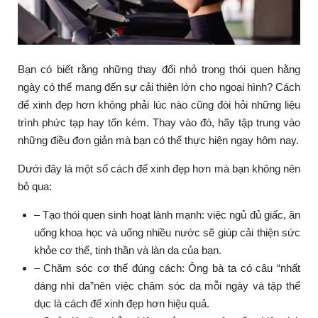
Bạn có biết rằng những thay đổi nhỏ trong thói quen hằng
ngày có thể mang đến sự cải thiện lớn cho ngoại hình? Cách
để xinh đẹp hơn không phải lúc nào cũng đòi hỏi những liệu
trình phức tạp hay tốn kém. Thay vào đó, hãy tập trung vào
những điều đơn giản mà bạn có thể thực hiện ngay hôm nay.
Dưới đây là một số cách để xinh đẹp hơn mà bạn không nên
bỏ qua:
– Tạo thói quen sinh hoạt lành mạnh: việc ngủ đủ giấc, ăn
uống khoa học và uống nhiều nước sẽ giúp cải thiện sức
khỏe cơ thể, tinh thần và làn da của bạn.
– Chăm sóc cơ thể đúng cách: Ông bà ta có câu “nhất
dáng nhì da”nên việc chăm sóc da mỗi ngày và tập thể
dục là cách để xinh đẹp hơn hiệu quả.