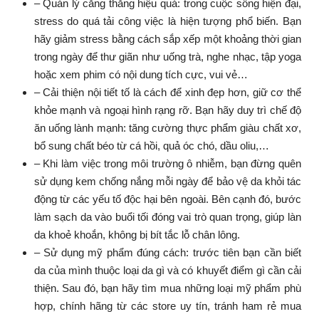
– Quản lý căng thẳng hiệu quả: trong cuộc sống hiện đại,
stress do quá tải công việc là hiện tượng phổ biến. Bạn
hãy giảm stress bằng cách sắp xếp một khoảng thời gian
trong ngày để thư giãn như uống trà, nghe nhạc, tập yoga
hoặc xem phim có nội dung tích cực, vui vẻ…
– Cải thiện nội tiết tố là cách để xinh đẹp hơn, giữ cơ thể
khỏe mạnh và ngoại hình rạng rỡ. Bạn hãy duy trì chế độ
ăn uống lành mạnh: tăng cường thực phẩm giàu chất xơ,
bổ sung chất béo từ cá hồi, quả óc chó, dầu oliu,…
– Khi làm việc trong môi trường ô nhiễm, bạn đừng quên
sử dụng kem chống nắng mỗi ngày để bảo vệ da khỏi tác
động từ các yếu tố độc hại bên ngoài. Bên cạnh đó, bước
làm sạch da vào buổi tối đóng vai trò quan trọng, giúp làn
da khoẻ khoắn, không bị bít tắc lỗ chân lông.
– Sử dụng mỹ phẩm đúng cách: trước tiên bạn cần biết
da của mình thuộc loại da gì và có khuyết điểm gì cần cải
thiện. Sau đó, bạn hãy tìm mua những loại mỹ phẩm phù
hợp, chính hãng từ các store uy tín, tránh ham rẻ mua