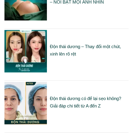
– NỔI BẬT MỌI ÁNH NHÌN
Độn thái dương – Thay đổi một chút,
xinh lên rõ rệt
Độn thái dương có để lại sẹo không?
Giải đáp chi tiết từ A đến Z