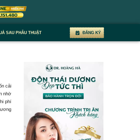
UẢ SAU PHẪU THUẬT
ĐĂNG KÝ
ốn cải
ến nhờ
hi phí
phương