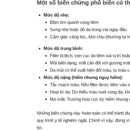
Một số biến chứng phổ biến có th
Mức độ nhẹ:
Bầm tím quanh vùng tiêm
Sưng nhẹ hoặc đỏ da trong vài ngày đầu
Cảm giác căng tức, khó chịu (thường tự h
Mức độ trung bình:
Filler bị lệch, vón cục do tiêm sai vị trí 
Mũi biến dạng, mất cân đối với gương mặ
Da mũi có thể xuất hiện đổi màu, tụ máu 
Mức độ nặng (hiếm nhưng nguy hiểm):
Tắc mạch máu: Nếu filler được tiêm vào
Hoại tử da: Do thiếu máu nuôi vùng da, khi
Mù mắt: Trường hợp cực kỳ hiếm nhưng ng
Những biến chứng này hoàn toàn có thể tránh đượ
quy trình y tế nghiêm ngặt. Chính vì vậy, đừng
tín.