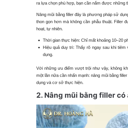
ra lựa chọn phù hợp, bạn cần nắm được những th
Nâng mũi bằng filler đ
ây là phương pháp sử dụng 
thon gọn hơn mà không cần phẫu thuật. Filler đư
hoạt, tự nhiên.
Thời gian thực hiện:
Chỉ mất khoảng 10–20 phú
Hiệu quả duy trì:
Thấy rõ ngay sau khi tiêm v
dụng.
Với những ưu điểm vượt trội như vậy, không kh
một lần nữa cần nhấn mạnh: nâng mũi bằng filler c
dụng và cơ sở thực hiện.
2. Nâng mũi bằng filler c