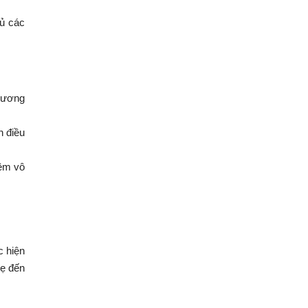
đủ các
thương
h điều
iêm vô
c hiện
hẹ đến