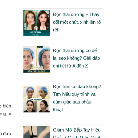
Độn thái dương – Thay
đổi một chút, xinh lên rõ
rệt
Độn thái dương có để
lại sẹo không? Giải đáp
chi tiết từ A đến Z
Độn trán có đau không?
Tìm hiểu quy trình và
cảm giác sau phẫu
c hiện
thuật
ững ai
Giảm Mỡ Bắp Tay Hiệu
và đưa
Quả: 7 Cách Giúp Cánh