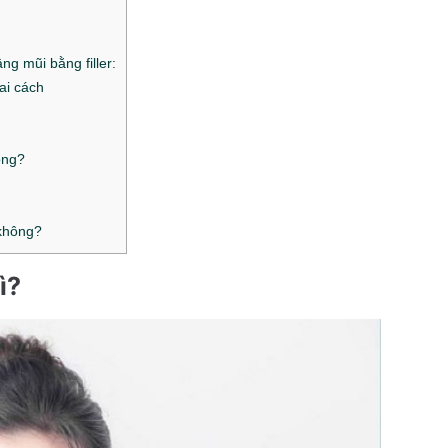
ng mũi bằng filler:
ai cách
ông?
 không?
gì?