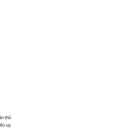
ân thủ
iếu uy