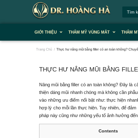
GIỚI THIỆU
THẨM MỸ VÙNG MĂT
THẨM M
Trang Chủ
/
Thực hư nâng mũi bằng filler có an toàn không? Chuyê
THỰC HƯ NÂNG MŨI BẰNG FILLE
Nâng mũi bằng filler có an toàn không? Đây là c
thiện dáng mũi nhanh chóng mà không cần phẫu t
vào những ưu điểm nổi bật như: thực hiện nhanh
hợp lý cho mỗi lần thực hiện. Tuy nhiên, để đả
pháp này cũng như những yếu tố ảnh hưởng đến mứ
Contents