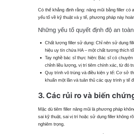
Có thể khẳng định rằng: nâng mũi bằng filler c
yếu tố về kỹ thuật và y tế, phương pháp này hoàn
Những yếu tố quyết định độ an toàn 
Chất lượng filler sử dụng: Chỉ nên sử dụng f
hiệu uy tín chứa HA – một chất tương thích tốt
Tay nghề bác sĩ thực hiện: Bác sĩ có chuyên m
chỉnh liều lượng, vị trí tiêm chính xác, từ đ
Quy trình vô trùng và điều kiện y tế: Cơ sở
khuẩn một lần và tuân thủ các quy trình y tế 
3. Các rủi ro và biến chứn
Mặc dù tiêm filler nâng mũi là phương pháp không
sai kỹ thuật, sai vị trí hoặc sử dụng filler không
nghiêm trọng.