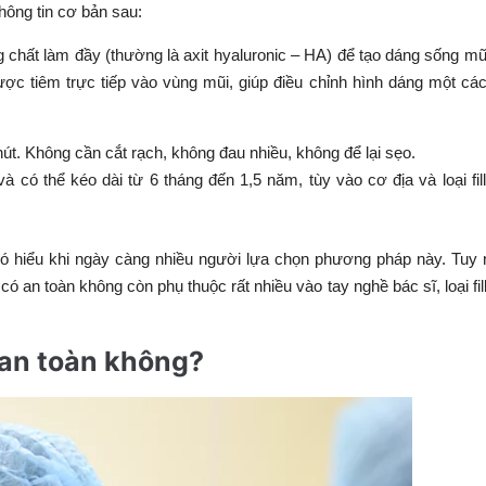
ông tin cơ bản sau:
chất làm đầy (thường là axit hyaluronic – HA) để tạo dáng sống mũ
ợc tiêm trực tiếp vào vùng mũi, giúp điều chỉnh hình dáng một các
t. Không cần cắt rạch, không đau nhiều, không để lại sẹo.
à có thể kéo dài từ 6 tháng đến 1,5 năm, tùy vào cơ địa và loại fil
ó hiểu khi ngày càng nhiều người lựa chọn phương pháp này. Tuy 
ó an toàn không còn phụ thuộc rất nhiều vào tay nghề bác sĩ, loại fil
ó an toàn không?