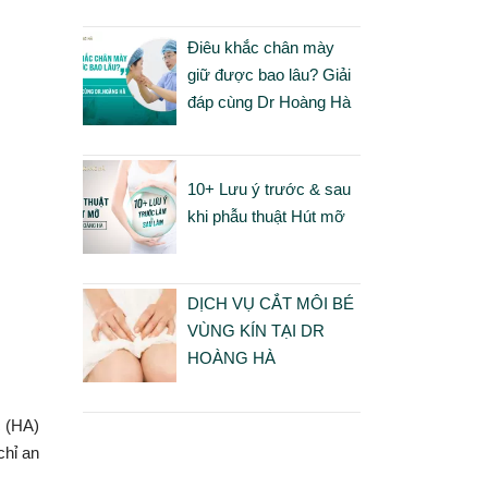
Điêu khắc chân mày
giữ được bao lâu? Giải
đáp cùng Dr Hoàng Hà
10+ Lưu ý trước & sau
khi phẫu thuật Hút mỡ
DỊCH VỤ CẮT MÔI BÉ
VÙNG KÍN TẠI DR
HOÀNG HÀ
c (HA)
chỉ an