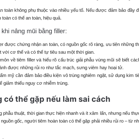
ó an toàn không phụ thuộc vào nhiều yếu tố. Nếu được đảm bảo đầy 
 toàn có thể an toàn, hiệu quả.
khi nâng mũi bằng filler:
iller được chứng nhận an toàn, có nguồn gốc rõ ràng, ưu tiên những 
 với cơ thể và có thể tự tiêu sau một thời gian.
ôn về tiêm filler và hiểu rõ cấu trúc giải phẫu vùng mũi sẽ biết các
ó tránh được những rủi ro như tắc mạch, sưng viêm hay hoại tử.
 thẩm mỹ cần đảm bảo điều kiện vô trùng nghiêm ngặt, sử dụng kim t
để giảm thiểu nguy cơ nhiễm trùng.
g có thể gặp nếu làm sai cách
 phẫu thuật, thời gian thực hiện nhanh và ít xâm lấn, nhưng nếu thự
 rõ nguồn gốc, người tiêm hoàn toàn có thể gặp phải nhiều rủi ro – từ n