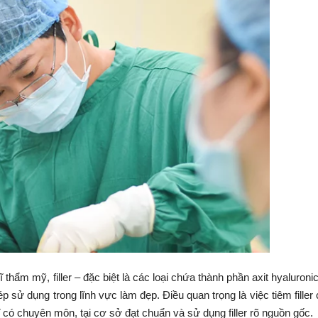
 thẩm mỹ, filler – đặc biệt là các loại chứa thành phần axit hyaluroni
ử dụng trong lĩnh vực làm đẹp. Điều quan trọng là việc tiêm filler 
ĩ có chuyên môn, tại cơ sở đạt chuẩn và sử dụng filler rõ nguồn gốc.