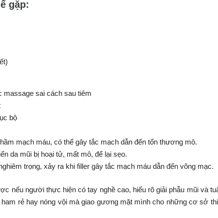
ể gặp:
ết)
hoặc massage sai cách sau tiêm
t
cục bộ
 nhầm mạch máu, có thể gây tắc mạch dẫn đến tổn thương mô.
ến da mũi bị hoại tử, mất mô, để lại sẹo.
hiêm trọng, xảy ra khi filler gây tắc mạch máu dẫn đến võng mạc.
c nếu người thực hiện có tay nghề cao, hiểu rõ giải phẫu mũi và tu
 vì ham rẻ hay nóng vội mà giao gương mặt mình cho những cơ sở th