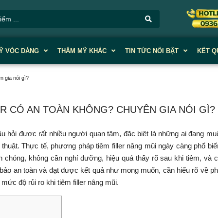
Ỹ VÓC DÁNG
THẨM MỸ KHÁC
TIN TỨC NỔI BẬT
KẾT Q
n gia nói gì?
R CÓ AN TOÀN KHÔNG? CHUYÊN GIA NÓI GÌ?
âu hỏi được rất nhiều người quan tâm, đặc biệt là những ai đang mu
huật. Thực tế, phương pháp tiêm filler nâng mũi ngày càng phổ bi
 chóng, không cần nghỉ dưỡng, hiệu quả thấy rõ sau khi tiêm, và c
m bảo an toàn và đạt được kết quả như mong muốn, cần hiểu rõ về 
c độ rủi ro khi tiêm filler nâng mũi.