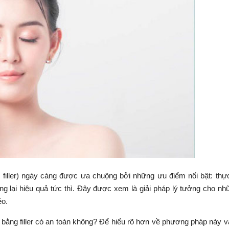
 filler) ngày càng được ưa chuộng bởi những ưu điểm nổi bật: thự
g lại hiệu quả tức thì. Đây được xem là giải pháp lý tưởng cho nh
éo.
 bằng filler có an toàn không? Để hiểu rõ hơn về phương pháp này 