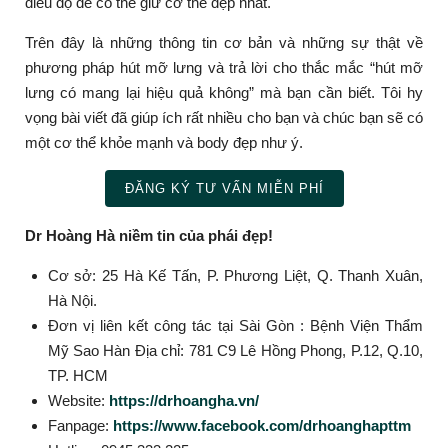
điều độ để có thể giữ cơ thể đẹp nhất.
Trên đây là những thông tin cơ bản và những sự thật về
phương pháp hút mỡ lưng và trả lời cho thắc mắc “hút mỡ
lưng có mang lại hiệu quả không” mà bạn cần biết. Tôi hy
vọng bài viết đã giúp ích rất nhiều cho bạn và chúc bạn sẽ có
một cơ thể khỏe mạnh và body đẹp như ý.
ĐĂNG KÝ TƯ VẤN MIỄN PHÍ
Dr Hoàng Hà niềm tin của phái đẹp!
Cơ sở: 25 Hà Kế Tấn, P. Phương Liệt, Q. Thanh Xuân,
Hà Nội.
Đơn vị liên kết công tác tại Sài Gòn : Bệnh Viện Thẩm
Mỹ Sao Hàn Địa chỉ: 781 C9 Lê Hồng Phong, P.12, Q.10,
TP. HCM
Website:
https://drhoangha.vn/
Fanpage:
https://www.facebook.com/drhoanghapttm