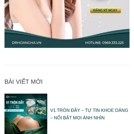
BÀI VIẾT MỚI
V1 TRÒN ĐẦY – TỰ TIN KHOE DÁNG
– NỔI BẬT MỌI ÁNH NHÌN