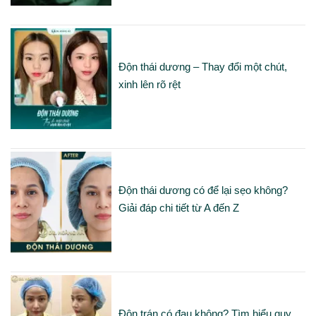
Độn thái dương – Thay đổi một chút,
xinh lên rõ rệt
Độn thái dương có để lại sẹo không?
Giải đáp chi tiết từ A đến Z
Độn trán có đau không? Tìm hiểu quy