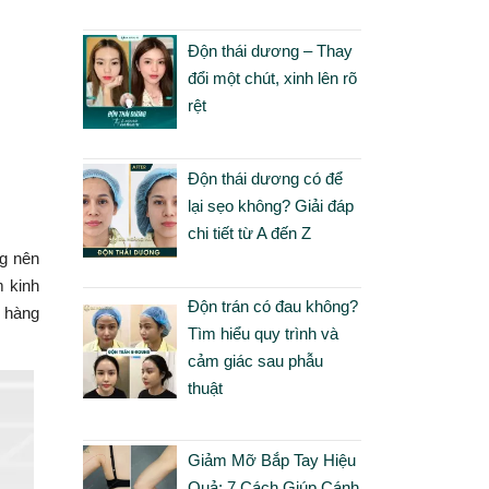
Độn thái dương – Thay
đổi một chút, xinh lên rõ
rệt
Độn thái dương có để
lại sẹo không? Giải đáp
chi tiết từ A đến Z
ng nên
m kinh
Độn trán có đau không?
h hàng
Tìm hiểu quy trình và
cảm giác sau phẫu
thuật
Giảm Mỡ Bắp Tay Hiệu
Quả: 7 Cách Giúp Cánh