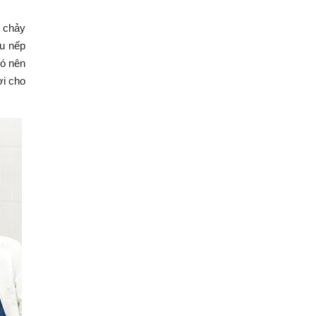
 chảy
ều nếp
có nên
ời cho