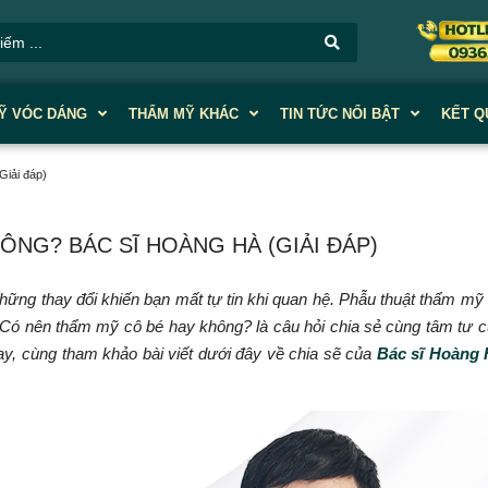
Ỹ VÓC DÁNG
THẨM MỸ KHÁC
TIN TỨC NỔI BẬT
KẾT Q
iải đáp)
NG? BÁC SĨ HOÀNG HÀ (GIẢI ĐÁP)
hững thay đổi khiến bạn mất tự tin khi quan hệ. Phẫu thuật thẩm mỹ
 Có nên thẩm mỹ cô bé hay không?
là câu hỏi chia sẻ cùng tâm tư cu
nay, cùng tham khảo bài viết dưới đây về chia sẽ của
Bác sĩ Hoàng 