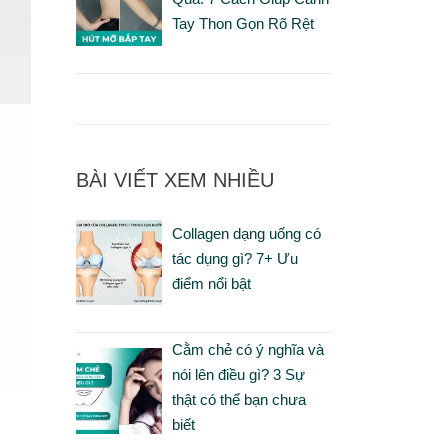
Tay Thon Gọn Rõ Rệt
BÀI VIẾT XEM NHIỀU
Collagen dạng uống có
tác dụng gì? 7+ Ưu
điểm nổi bật
Cằm chẻ có ý nghĩa và
nói lên điều gì? 3 Sự
thật có thể bạn chưa
biết