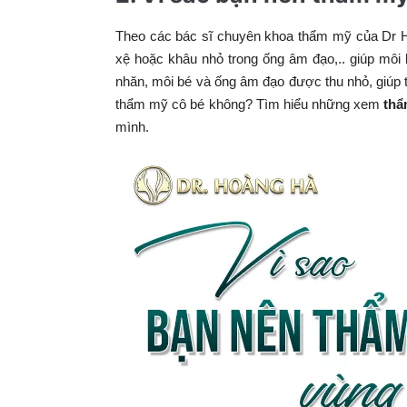
Theo các bác sĩ chuyên khoa thẩm mỹ của Dr H
xệ hoặc khâu nhỏ trong ống âm đạo,.. giúp môi
nhăn, môi bé và ống âm đạo được thu nhỏ, giúp 
thẩm mỹ cô bé không? Tìm hiểu những xem
thẩ
mình.