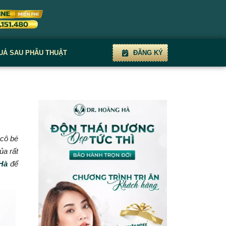
UẢ SAU PHẪU THUẬT
ĐĂNG KÝ
 cô bé
̉a rất
Hà
để