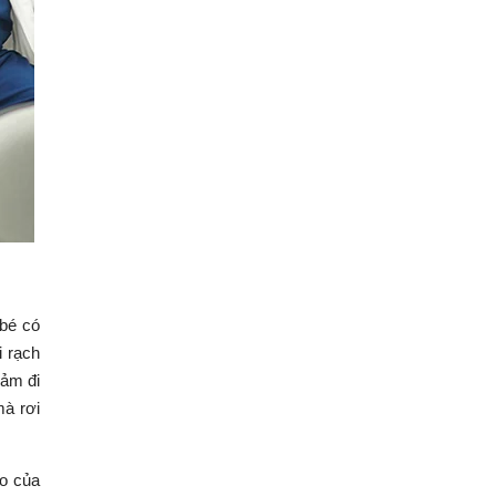
 bé có
i rạch
iảm đi
mà rơi
ạo của