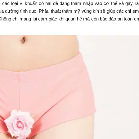
, các loại vi khuẩn có hại dễ dàng thâm nhập vào cơ thể và gây r
ua đường tình dục. Phẫu thuật thẩm mỹ vùng kín sẽ giúp các chị e
Không chỉ mang lại cảm giác khi quan hệ mà còn bảo đảo an toàn c