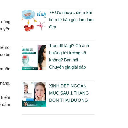
7+ Ưu nhược điểm khi
tiêm tế bào gốc làm làm
o cũng
đẹp
khuyến
Trán dô là gì? Có ảnh
hể nói
hưởng tới tướng số
 cô bé
không? Bạn hỏi –
Chuyên gia giải đáp
u muốn
 nặng,
XINH ĐẸP NGOẠN
MỤC SAU 1 THÁNG
ể kiểm
ĐỘN THÁI DƯƠNG
để đảm