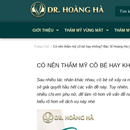
GIỚI THIỆU
THẨM MỸ VÙNG MĂT
THẨM M
Trang Chủ
/
Có nên thẩm mỹ cô bé hay không? Bác Sĩ Hoàng Hà (G
CÓ NÊN THẨM MỸ CÔ BÉ HAY KHÔ
Sau nhiều tác nhân khác nhau, cô bé sẽ xảy ra n
sẽ giải quyết hầu hết các vấn đề này. Tuy nhiên,
nhiều chị em phụ nữ, để làm rõ hơn về vấn đề 
hiểu rõ hơn về dịch vụ này nhé