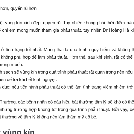
 hơn, quyến rũ hơn
vùng kín xinh đẹp, quyến rũ. Tuy nhiên không phải thời điểm nà
số chị em mong muốn tham gia phẫu thuật, tuy nhiên Dr Hoàng Hà 
tình trạng tốt nhất: Mang thai là quá trình nguy hiểm và không t
không phù hợp để làm phẫu thuật. Hơn thế, sau khi sinh, rất có thể
ư mong muốn.
h sạch sẽ vùng kín trong quá trình phẫu thuật rất quan trọng nên nế
ên để tới khi hết kinh nguyệt.
dục: nếu tiến hành phẫu thuật có thể làm tình trạng viêm nhiễm trở
 Thường, các bệnh nhân có dấu hiệu bất thường tâm lý sẽ khó có th
những trường hợp không tốt trong quá trình phẫu thuật. Bởi vậy, 
ất thường về tâm lý không nên làm thẩm mỹ cô bé.
ỹ vùng kín