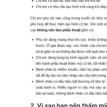
Chị em có sẹo lồi, sẹo xấu sau khi mổ đẻ
Chị em có nhu cầu tạo hình môi vùng kín đẹp
Chị em phụ nữ nào cũng mong muốn sở hữu một 
phù hợp để thực hiện tạo hình cô bé. Với một 
cáo
không nên làm phẫu thuật
gồm có:
Phụ nữ đang mang thai khi sức khỏe không ở 
trước. Ở giai đoạn này, sức khỏe của chị em 
sẽ bị giãn ra và không đạt được kết quả nh
Chị em đang trong kỳ kinh nguyệt: việc vệ sin
tiến hành phẫu thuật thẩm mỹ cô bé, tốt nhất n
Bệnh nhân bị nhiễm khuẩn, nấm bộ phận sinh 
rất dễ lây lan và xâm nhập vào sâu bên trong.
Bệnh nhân có dấu hiệu bất thường về tâm lý:
soát hành vi. Nhiều người vì vậy mà xảy ra 
bảo an toàn, những bệnh nhân có dấu hiệu b
2. Vì sao bạn nên thẩm m