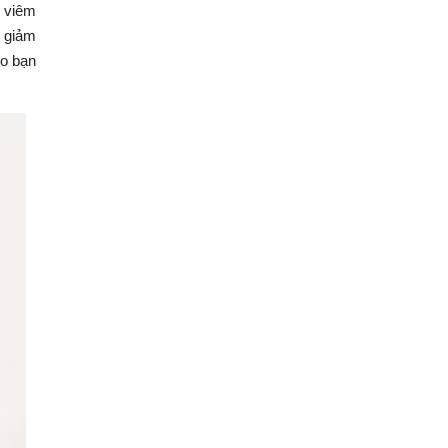
a viêm
m giảm
ho bạn