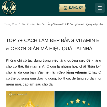
ĐĂNG KÝ
Trang Chủ
/
Top 7+ cách làm đẹp bằng Vitamin E & C đơn giản mà hiệu quả tại nhà
TOP 7+ CÁCH LÀM ĐẸP BẰNG VITAMIN E
& C ĐƠN GIẢN MÀ HIỆU QUẢ TẠI NHÀ
Không chỉ có tác dụng trong việc tăng cường sức đề kháng
cho cơ thể, thì vitamin A, C còn là những hợp chất “thần kỳ”
cho làn da của bạn. Vậy nên
làm đẹp bằng vitamin E
hay C
có thể bổ sung qua đường uống, bôi thoa, để tăng sự đàn hồi
mềm mại, cấp ẩm sâu cho da.