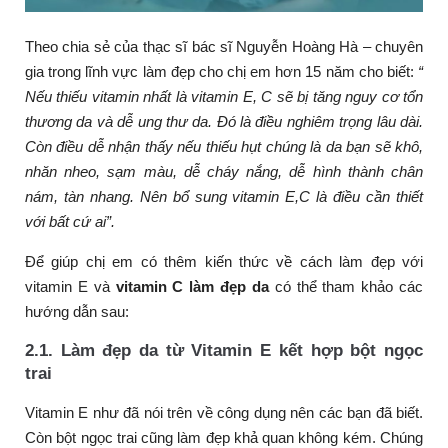
Theo chia sẻ của thạc sĩ bác sĩ Nguyễn Hoàng Hà – chuyên
gia trong lĩnh vực làm đẹp cho chị em hơn 15 năm cho biết:
“
Nếu thiếu vitamin nhất là vitamin E, C sẽ bị tăng nguy cơ tổn
thương da và dễ ung thư da. Đó là điều nghiêm trọng lâu dài.
Còn điều dễ nhận thấy nếu thiếu hụt chúng là da bạn sẽ khô,
nhăn nheo, sạm màu, dễ cháy nắng, dễ hình thành chân
nám, tàn nhang. Nên bổ sung vitamin E,C là điều cần thiết
với bất cứ ai”.
Để giúp chị em có thêm kiến thức về cách làm đẹp với
vitamin E và
vitamin C làm đẹp da
có thể tham khảo các
hướng dẫn sau:
2.1. Làm đẹp da từ Vitamin E kết hợp bột ngọc
trai
Vitamin E như đã nói trên về công dụng nên các bạn đã biết.
Còn bột ngọc trai cũng làm đẹp khả quan không kém. Chúng