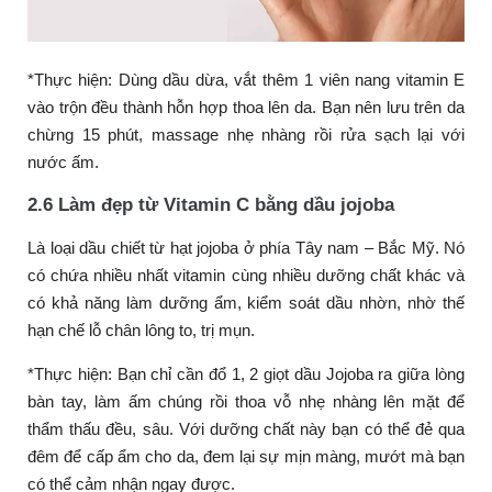
*Thực hiện: Dùng dầu dừa, vắt thêm 1 viên nang vitamin E
vào trộn đều thành hỗn hợp thoa lên da. Bạn nên lưu trên da
chừng 15 phút, massage nhẹ nhàng rồi rửa sạch lại với
nước ấm.
2.6 Làm đẹp từ Vitamin C bằng dầu jojoba
Là loại dầu chiết từ hạt jojoba ở phía Tây nam – Bắc Mỹ. Nó
có chứa nhiều nhất vitamin cùng nhiều dưỡng chất khác và
có khả năng làm dưỡng ẩm, kiểm soát dầu nhờn, nhờ thế
hạn chế lỗ chân lông to, trị mụn.
*Thực hiện: Bạn chỉ cần đổ 1, 2 giọt dầu Jojoba ra giữa lòng
bàn tay, làm ấm chúng rồi thoa vỗ nhẹ nhàng lên mặt để
thẩm thấu đều, sâu. Với dưỡng chất này bạn có thể đẻ qua
đêm để cấp ẩm cho da, đem lại sự mịn màng, mướt mà bạn
có thể cảm nhận ngay được.