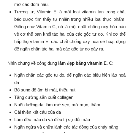
mờ các đốm nâu.
Tương tự, Vitamin E là một loại vitamin tan trong chất
béo được tìm thấy tự nhiên trong nhiều loại thực phẩm.
Giống như Vitamin C, nó là một chất chống oxy hóa bảo
vệ cơ thể bạn khỏi tác hại của các gốc tự do. Khi cơ thể
hấp thụ vitamin E, các chất chống oxy hóa sẽ hoạt động
để ngăn chặn tác hại mà các gốc tự do gây ra.
Nhìn chung về công dụng
làm đẹp bằng vitamin E
, C:
Ngăn chặn các gốc tự do, để ngăn các biểu hiện lão hoá
da
Bổ sung độ ẩm bị mất, thiếu hụt
Tăng cường sản xuất collagen
Nuôi dưỡng da, làm mờ sẹo, mờ mụn, thâm
Cải thiện kết cấu của da
Làm đều màu da và điều trị sự đổi màu
Ngăn ngừa và chữa lành các tác động của cháy nắng