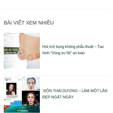
BÀI VIẾT XEM NHIỀU
Hút mỡ bụng không phẫu thuật – Tạo
hình “Vòng eo 56” an toàn
ĐỘN THÁI DƯƠNG – LÀM MỘT LẦN
ĐẸP NGẤT NGÂY