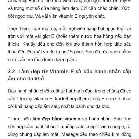
Chuẩn bị: Bạn có thể mua viên nang bột ngọc trai trực tuyến
và trong một số cửa hàng làm đẹp. Chỉ cần chắc chắn 100%
bột ngọc trai. Và vài viên vitamin E nguyên chất.
Thực hiện: Làm mặt nạ, mở một viên nang bột ngọc trai và
trộn với một vài giọt E (hoặc thêm nước hoa hồng nếu bạn
thích). Khuấy đều cho đến khi tạo thành hỗn hợp đặc sệt,
thoa đều lên mặt và để trong 15 phút. Sau đó rửa sạch bằng
nước ấm và thoa kem dưỡng ẩm.
2.2. Làm đẹp từ Vitamin E và dầu hạnh nhân cấp
ẩm cho da khô
Dầu hạnh nhân chiết xuất từ hạt hạnh đào, trong chúng đã có
sẵn 1 lượng vitamin E, khi kết hợp thêm cùng E nữa sẽ nhân
đôi khả năng cấp ẩm sâu, nhất là dành cho da khô.
*Thực hiện
làm đẹp bằng vitamin
và hạnh nhân: Bạn trộn
hỗn hợp dầu hạnh nhân 1 muỗng cafe cùng 1 viên nang e, rồi
dùng chúng đắp lên mặt. Masage đều theo chiều kim đồng