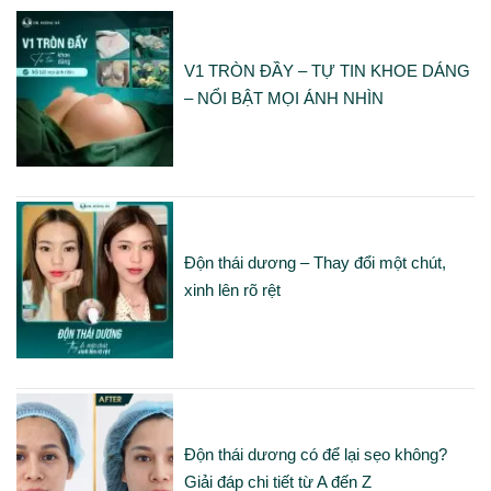
V1 TRÒN ĐẦY – TỰ TIN KHOE DÁNG
– NỔI BẬT MỌI ÁNH NHÌN
Độn thái dương – Thay đổi một chút,
xinh lên rõ rệt
Độn thái dương có để lại sẹo không?
Giải đáp chi tiết từ A đến Z