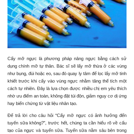
Cấy mỡ ngực là phương pháp nâng ngực bằng cách sử
dụng chính mỡ tự thân. Bác sĩ sẽ lấy mỡ thừa ở các vùng
như bụng, đùi hoặc eo, sau đó quay ly tâm để lọc lấy mỡ tinh
khiết trước khi cấy vào vùng ngực nhằm tăng thể tích một
cách tự nhiên. Đây là lựa chọn được nhiều chị em yêu thích
nhờ ưu điểm an toàn, không đặt túi độn, giảm nguy cơ dị ứng
hay biến chứng từ vật liệu nhân tạo.
Để trả lời cho câu hỏi “Cấy mỡ ngực có ảnh hưởng đến
tuyến sữa không?”, trước hết, chúng ta cần hiểu rõ về cấu
tạo của ngực và tuyến sữa. Tuyến sữa nằm sâu bên trong