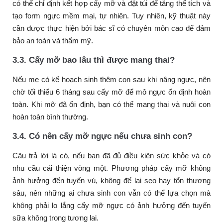
có thể chỉ định kết hợp cấy mỡ và đặt túi để tăng thể tích và
tạo form ngực mềm mại, tự nhiên. Tuy nhiên, kỹ thuật này
cần được thực hiện bởi bác sĩ có chuyên môn cao để đảm
bảo an toàn và thẩm mỹ.
3.3. Cấy mỡ bao lâu thì được mang thai?
Nếu mẹ có kế hoạch sinh thêm con sau khi nâng ngực, nên
chờ tối thiểu 6 tháng sau cấy mỡ để mô ngực ổn định hoàn
toàn. Khi mỡ đã ổn định, bạn có thể mang thai và nuôi con
hoàn toàn bình thường.
3.4. Có nên cấy mỡ ngực nếu chưa sinh con?
Câu trả lời là có, nếu bạn đã đủ điều kiện sức khỏe và có
nhu cầu cải thiện vòng một. Phương pháp cấy mỡ không
ảnh hưởng đến tuyến vú, không để lại sẹo hay tổn thương
sâu, nên những ai chưa sinh con vẫn có thể lựa chọn mà
không phải lo lắng cấy mỡ ngực có ảnh hưởng đến tuyến
sữa không trong tương lai.