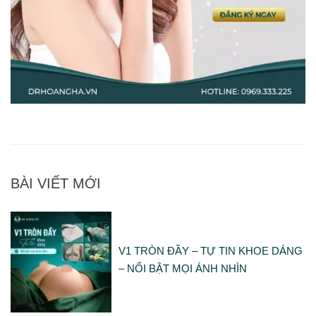
BÀI VIẾT MỚI
V1 TRÒN ĐẦY – TỰ TIN KHOE DÁNG
– NỔI BẬT MỌI ÁNH NHÌN