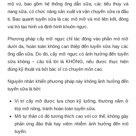
mô vú, bao gồm hệ thống ống dẫn sữa, các tiểu thùy và
nang sữa, có chức năng sản xuất và vận chuyển sữa ra đầu
ti. Bao quanh tuyến sữa là các mô mỡ và mô liên kết, đóng
vai trò tạo hình và định hình khuôn ngực.
Phương pháp cấy mỡ ngực chỉ tác động vào phần mô mỡ
dưới da, hoàn toàn không can thiệp đến tuyến sữa hay các
ống dẫn sữa. Do đó, cấy mỡ ngực có ảnh hưởng đến tuyến
sữa không – câu trả lời là KHÔNG, nếu được thực hiện
đúng kỹ thuật và bởi bác sĩ có chuyên môn cao.
Nguyên nhân khiến phương pháp này không ảnh hưởng đến
tuyến sữa là bởi:
Vị trí cấy mỡ được lựa chọn kỹ lưỡng, thường nằm ở
lớp mỡ nông, tránh hoàn toàn tuyến sữa.
Mỡ tự thân có độ tương thích cao với cơ thể, không gây
phản ứng đào thải hay viêm nhiễm ảnh hưởng đến mô
tuyến.