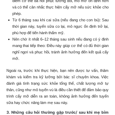
điểm cơ thể đã hồi phục tương đối, mô mỡ ổn định hơn
và có thể cân nhắc thực hiện cấy mỡ nếu sức khỏe cho
phép.
Từ 6 tháng sau khi cai sữa (nếu đang cho con bú): Sau
thời gian này, tuyến sữa co lại, mô ngực ổn định trở lại,
phù hợp để tiến hành thẩm mỹ.
Nên chờ ít nhất 6–12 tháng sau sinh nếu đang có ý định
mang thai tiếp theo: Điều này giúp cơ thể có đủ thời gian
nghỉ ngơi và phục hồi, tránh ảnh hưởng đến kết quả cấy
mỡ.
Ngoài ra, trước khi thực hiện, bạn nên được tư vấn, thăm
khám và kiểm tra kỹ lưỡng bởi bác sĩ chuyên khoa. Việc
đánh giá tình trạng sức khỏe tổng thể, chất lượng mỡ tự
thân, cũng như mô tuyến vú là điều cần thiết để đảm bảo quy
trình cấy mỡ diễn ra an toàn, không ảnh hưởng đến tuyến
sữa hay chức năng làm mẹ sau này.
3. Những câu hỏi thường gặp trước/ sau khi mẹ bỉm