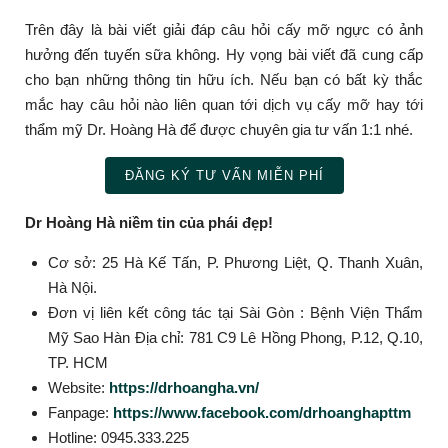
Trên đây là bài viết giải đáp câu hỏi cấy mỡ ngực có ảnh
hưởng đến tuyến sữa không. Hy vọng bài viết đã cung cấp
cho bạn những thông tin hữu ích. Nếu bạn có bất kỳ thắc
mắc hay câu hỏi nào liên quan tới dịch vụ cấy mỡ hay tới
thẩm mỹ Dr. Hoàng Hà để được chuyên gia tư vấn 1:1 nhé.
ĐĂNG KÝ TƯ VẤN MIỄN PHÍ
Dr Hoàng Hà niềm tin của phái đẹp!
Cơ sở: 25 Hà Kế Tấn, P. Phương Liệt, Q. Thanh Xuân,
Hà Nội.
Đơn vị liên kết công tác tại Sài Gòn : Bệnh Viện Thẩm
Mỹ Sao Hàn Địa chỉ: 781 C9 Lê Hồng Phong, P.12, Q.10,
TP. HCM
Website:
https://drhoangha.vn/
Fanpage:
https://www.facebook.com/drhoanghapttm
Hotline: 0945.333.225