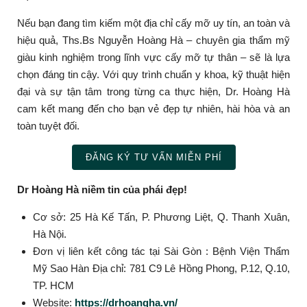
Nếu bạn đang tìm kiếm một địa chỉ cấy mỡ uy tín, an toàn và
hiệu quả, Ths.Bs Nguyễn Hoàng Hà – chuyên gia thẩm mỹ
giàu kinh nghiệm trong lĩnh vực cấy mỡ tự thân – sẽ là lựa
chọn đáng tin cậy. Với quy trình chuẩn y khoa, kỹ thuật hiện
đại và sự tận tâm trong từng ca thực hiện, Dr. Hoàng Hà
cam kết mang đến cho bạn vẻ đẹp tự nhiên, hài hòa và an
toàn tuyệt đối.
ĐĂNG KÝ TƯ VẤN MIỄN PHÍ
Dr Hoàng Hà niềm tin của phái đẹp!
Cơ sở: 25 Hà Kế Tấn, P. Phương Liệt, Q. Thanh Xuân,
Hà Nội.
Đơn vị liên kết công tác tại Sài Gòn : Bệnh Viện Thẩm
Mỹ Sao Hàn Địa chỉ: 781 C9 Lê Hồng Phong, P.12, Q.10,
TP. HCM
Website:
https://drhoangha.vn/