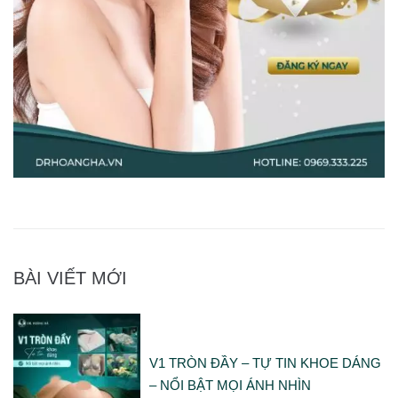
BÀI VIẾT MỚI
V1 TRÒN ĐẦY – TỰ TIN KHOE DÁNG
– NỔI BẬT MỌI ÁNH NHÌN