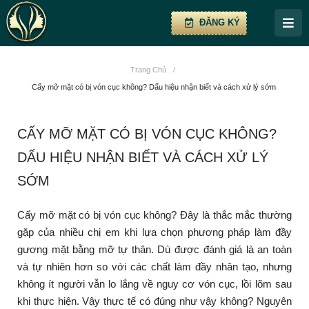
ĐĂNG KÝ
Trang Chủ
/
Cấy mỡ mặt có bị vón cục không? Dấu hiệu nhận biết và cách xử lý sớm
CẤY MỠ MẶT CÓ BỊ VÓN CỤC KHÔNG?
DẤU HIỆU NHẬN BIẾT VÀ CÁCH XỬ LÝ
SỚM
Cấy mỡ mặt có bị vón cục không? Đây là thắc mắc thường
gặp của nhiều chị em khi lựa chọn phương pháp làm đầy
gương mặt bằng mỡ tự thân. Dù được đánh giá là an toàn
và tự nhiên hơn so với các chất làm đầy nhân tạo, nhưng
không ít người vẫn lo lắng về nguy cơ vón cục, lồi lõm sau
khi thực hiện. Vậy thực tế có đúng như vậy không? Nguyên