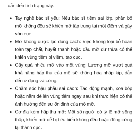
dẫn đến tình trạng này:
Tay nghề bác sĩ yếu: Nếu bác sĩ tiêm sai lớp, phân bổ
mỡ không đều sẽ khiến mỡ tập trung tại một điểm và gây
vón cục.
Mỡ không được lọc đúng cách: Việc không loại bỏ hoàn
toàn tạp chất, huyết thanh hoặc dầu mỡ dư thừa có thể
khiến vùng tiêm bị viêm, tạo cục.
Cấy quá nhiều mỡ vào một vùng: Lượng mỡ vượt quá
khả năng hấp thụ của mô sẽ không hòa nhập kịp, dẫn
đến ứ đọng và cứng.
Chăm sóc hậu phẫu sai cách: Tác động mạnh, xoa bóp
hoặc nằm đè lên vùng tiêm ngay sau khi thực hiện có thể
ảnh hưởng đến sự ổn định của mô mỡ.
Cơ địa kém hấp thụ mỡ: Một số người có tỷ lệ mỡ sống
thấp, khiến mỡ dễ bị tiêu biến không đều hoặc đông cứng
lại thành cục.