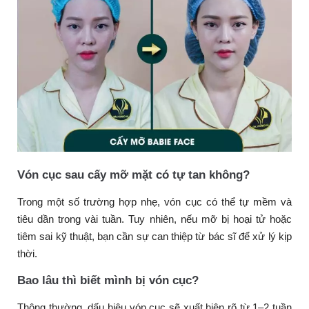
Vón cục sau cấy mỡ mặt có tự tan không?
Trong một số trường hợp nhẹ, vón cục có thể tự mềm và
tiêu dần trong vài tuần. Tuy nhiên, nếu mỡ bị hoại tử hoặc
tiêm sai kỹ thuật, bạn cần sự can thiệp từ bác sĩ để xử lý kịp
thời.
Bao lâu thì biết mình bị vón cục?
Thông thường, dấu hiệu vón cục sẽ xuất hiện rõ từ 1–2 tuần