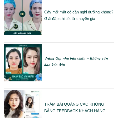
Cấy mỡ mặt có cần nghỉ dưỡng không?
Giải đáp chi tiết từ chuyên gia
𝑵𝒂̀𝒏𝒈 đ𝒆̣𝒑 𝒏𝒉𝒖̛ 𝒃𝒂́𝒖 𝒄𝒉𝒂̂𝒖 – 𝑲𝒉𝒐̂𝒏𝒈 𝒄𝒂̂̀𝒏
𝒅𝒂𝒐 𝒌𝒆́𝒐 đ𝒂̂𝒖
TRĂM BÀI QUẢNG CÁO KHÔNG
BẰNG FEEDBACK KHÁCH HÀNG