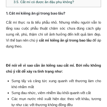
3.5. Cắt mí có được ăn đậu phụ không?
1. Cắt mí kiêng ăn gì trong bao lâu?
Cắt mí thực ra là tiểu phẫu nhỏ. Nhưng nhiều người vẫn lo
lắng sau cuộc phẫu thuật chăm sóc chưa đúng cách gây
sưng nề, phù, thậm chí sẽ ảnh hưởng đến kết quả làm đẹp.
Vì thế bạn nên chú ý
cắt mí kiêng ăn gì trong bao lâu
để áp
dụng theo.
Để nói về vì sao cần ăn kiêng sau cắt mí. Bởi nếu không
chú ý rất dễ xảy ra tình trạng như:
Sưng tấy và căng tức xung quanh vết thương làm cho
khó nhắm mắt
Sưng đau nhức, viêm nhiễm lâu khỏi quanh vết cắt
Các mụn nước nhỏ xuất hiện dọc theo vết khâu, tương
tự như các vết thương không đồng đều