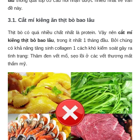
lâu
thông qua top 05 câu hỏi nhận được nhiều nhất về vấn
đề này.
3.1. Cắt mí kiêng ăn thịt bò bao lâu
Thịt bò có quá nhiều chất nhất là protein. Vậy nên
cắt mí
kiêng thịt bò bao lâu
, trong ít nhất 1 tháng đầu. Bởi chúng
có khả năng tăng sinh collagen 1 cách khó kiểm soát gây ra
tình trạng: Thâm đen vết mổ, sẹo lồi ở các vết thương mất
thẩm mỹ.