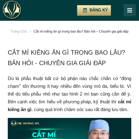
ĐĂNG KÝ
Trang Chủ
/
Cắt mí kiêng ăn gì trong bao lâu? Bản hỏi – Chuyên gia giải đáp
CẮT MÍ KIÊNG ĂN GÌ TRONG BAO LÂU?
BẢN HỎI - CHUYÊN GIA GIẢI ĐÁP
Dù là phẫu thuật bất cứ bộ phận nào chắc chắn có “động
chạm” tổn thương ít hay nhiều đến vùng mô da, biểu bì. Vì
thế dù tiểu phẫu nhỏ như tạo hình 2 mí bạn cũng cần để ý.
Bên cạnh việc tìm hiểu về phương pháp, kỹ thuật thì
cắt mí
kiêng ăn gì
, cùng quá trình chăm sóc sau rất đáng lưu tâm.