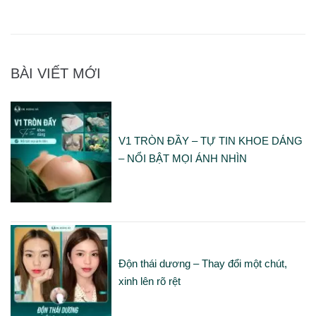
BÀI VIẾT MỚI
V1 TRÒN ĐẦY – TỰ TIN KHOE DÁNG
– NỔI BẬT MỌI ÁNH NHÌN
Độn thái dương – Thay đổi một chút,
xinh lên rõ rệt