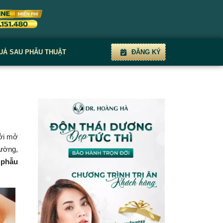
UẢ SAU PHẪU THUẬT
ĐĂNG KÝ
cởi mở
hường,
̀ phẫu