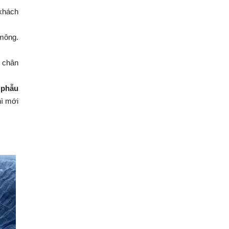
 khách
mông.
, chân
̀ phẫu
hì mới