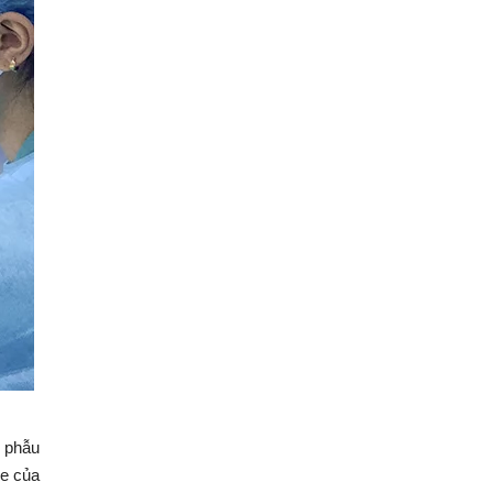
ĩ phẫu
ỏe của