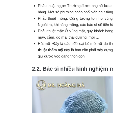
Phẫu thuật ngực: Thường được phụ nữ lựa chọ
hàng. Một số phương pháp phổ biến như tăng
Phẫu thuật mông: Cũng tương tự như vùng
Ngoài ra, khi nâng mông, các bác sĩ sẽ tiến h
Phẫu thuật mặt: Ở vùng mặt, quý khách hàng
mày, cằm, gò má, thái dương, môi,…
Hút mỡ: Đây là cách để loại bỏ mô mỡ dư th
thuật thẩm mỹ
này là bạn cần phải xây dựng 
giữ được vóc dáng thon gọn.
2.2. Bác sĩ nhiều kinh nghiệm 