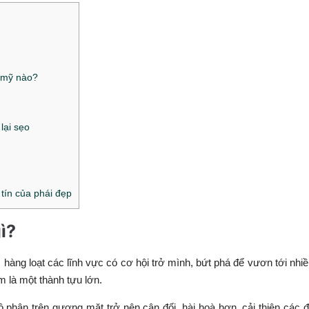
 mỹ nào?
lại sẹo
tín của phái đẹp
gì?
, hàng loạt các lĩnh vực có cơ hội trở mình, bứt phá để vươn tới nhi
 là một thành tựu lớn.
 phận trên gương mặt trở nên cân đối, hài hoà hơn, cải thiện các