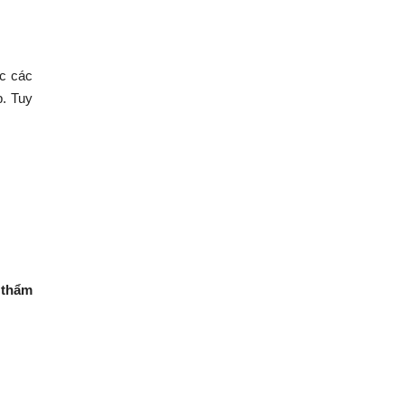
ục các
p. Tuy
t thẩm