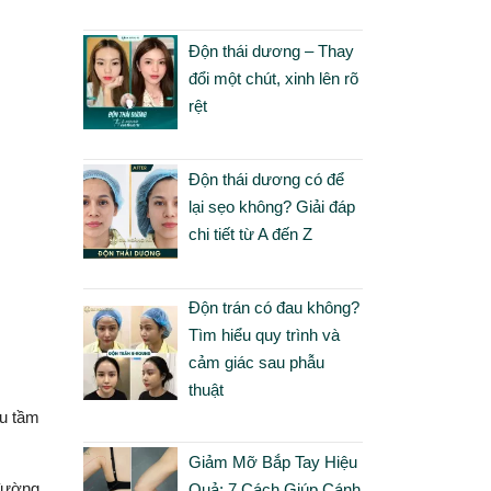
Độn thái dương – Thay
đổi một chút, xinh lên rõ
rệt
Độn thái dương có để
lại sẹo không? Giải đáp
chi tiết từ A đến Z
Độn trán có đau không?
Tìm hiểu quy trình và
cảm giác sau phẫu
thuật
ều tầm
Giảm Mỡ Bắp Tay Hiệu
 đường
Quả: 7 Cách Giúp Cánh