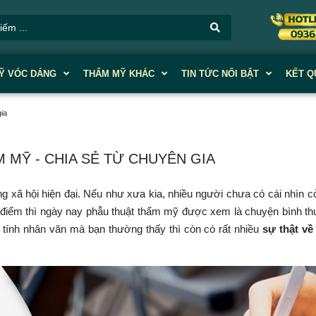
Ỹ VÓC DÁNG
THẨM MỸ KHÁC
TIN TỨC NỔI BẬT
KẾT Q
gia
̉M MỸ - CHIA SẺ TỪ CHUYÊN GIA
g xã hội hiện đại. Nếu như xưa kia, nhiều người chưa có cái nhìn 
 điểm thì ngày nay phẫu thuật thẩm mỹ được xem là chuyện bình t
 tính nhân văn mà bạn thường thấy thì còn có rất nhiều
sự thật vê