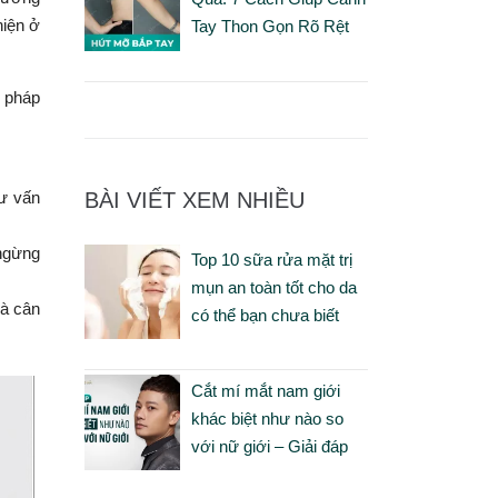
hiện ở
Tay Thon Gọn Rõ Rệt
g pháp
BÀI VIẾT XEM NHIỀU
tư vấn
ngừng
Top 10 sữa rửa mặt trị
mụn an toàn tốt cho da
và cân
có thể bạn chưa biết
Cắt mí mắt nam giới
khác biệt như nào so
với nữ giới – Giải đáp