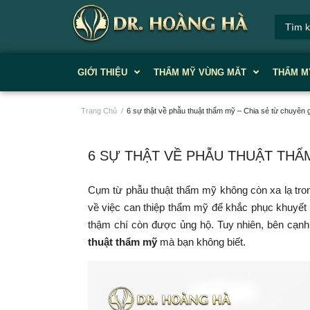
GIỚI THIỆU
THẨM MỸ VÙNG MĂT
THẨM M
Trang Chủ
/
6 sự thật về phẫu thuật thẩm mỹ – Chia sẻ từ chuyên 
6 SỰ THẬT VỀ PHẪU THUẬT THÂ
Cụm từ phẫu thuật thẩm mỹ không còn xa lạ tron
về việc can thiệp thẩm mỹ để khắc phục khuyết
thậm chí còn được ủng hộ. Tuy nhiên, bên cạnh
thuật thẩm mỹ
mà bạn không biết.