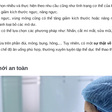
n nhiều và thực hiện theo nhu cầu cũng như tình trạng cơ thể của
 giảm kích thước ngực, nâng ngực.
 ngực, vùng mông cũng có thể tăng giảm kích thước hoặc nâng 
ành loại bỏ các mô dư.
 có thể lựa chọn các phương pháp như: Nhấn, cắt mí mắt, sửa mũi
ừa trên phần đùi, mông, bụng, hông,… Tuy nhiên, có một
sự thật vê
chế độ ăn uống phù hợp, thường xuyên luyện tập thể dục thể thao t
mới an toàn