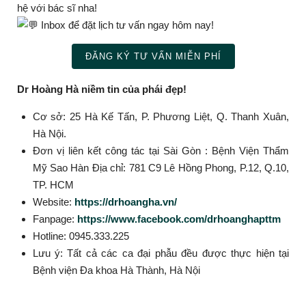
hệ với bác sĩ nha!
Inbox để đặt lịch tư vấn ngay hôm nay!
ĐĂNG KÝ TƯ VẤN MIỄN PHÍ
Dr Hoàng Hà niềm tin của phái đẹp!
Cơ sở: 25 Hà Kế Tấn, P. Phương Liệt, Q. Thanh Xuân,
Hà Nội.
Đơn vị liên kết công tác tại Sài Gòn : Bệnh Viện Thẩm
Mỹ Sao Hàn Địa chỉ: 781 C9 Lê Hồng Phong, P.12, Q.10,
TP. HCM
Website:
https://drhoangha.vn/
Fanpage:
https://www.facebook.com/drhoanghapttm
Hotline: 0945.333.225
Lưu ý: Tất cả các ca đại phẫu đều được thực hiện tại
Bệnh viện Đa khoa Hà Thành, Hà Nội