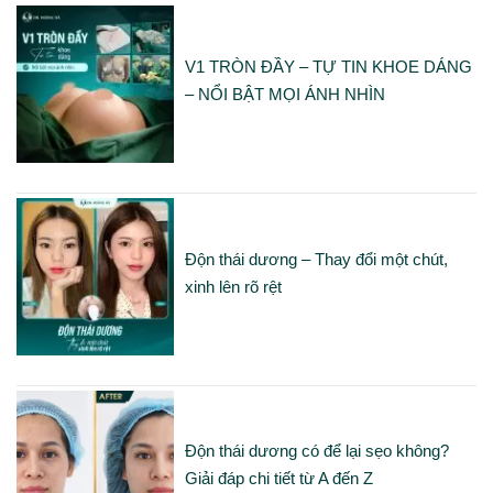
V1 TRÒN ĐẦY – TỰ TIN KHOE DÁNG
– NỔI BẬT MỌI ÁNH NHÌN
Độn thái dương – Thay đổi một chút,
xinh lên rõ rệt
Độn thái dương có để lại sẹo không?
Giải đáp chi tiết từ A đến Z