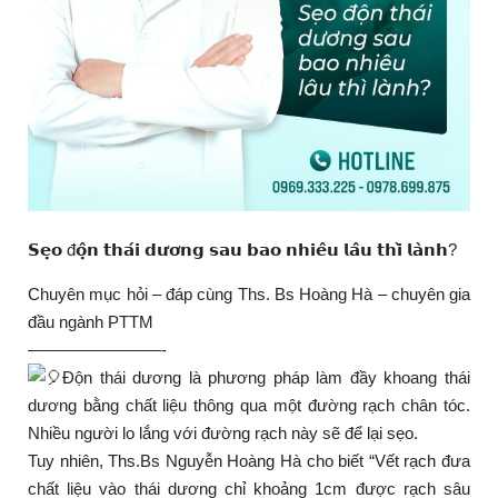
𝗦𝗲̣𝗼 đ𝗼̣̂𝗻 𝘁𝗵𝗮́𝗶 𝗱𝘂̛𝗼̛𝗻𝗴 𝘀𝗮𝘂 𝗯𝗮𝗼 𝗻𝗵𝗶𝗲̂𝘂 𝗹𝗮̂𝘂 𝘁𝗵𝗶̀ 𝗹𝗮̀𝗻𝗵?
Chuyên mục hỏi – đáp cùng Ths. Bs Hoàng Hà – chuyên gia
đầu ngành PTTM
————————-
Độn thái dương là phương pháp làm đầy khoang thái
dương bằng chất liệu thông qua một đường rạch chân tóc.
Nhiều người lo lắng với đường rạch này sẽ để lại sẹo.
Tuy nhiên, Ths.Bs Nguyễn Hoàng Hà cho biết “Vết rạch đưa
chất liệu vào thái dương chỉ khoảng 1cm được rạch sâu