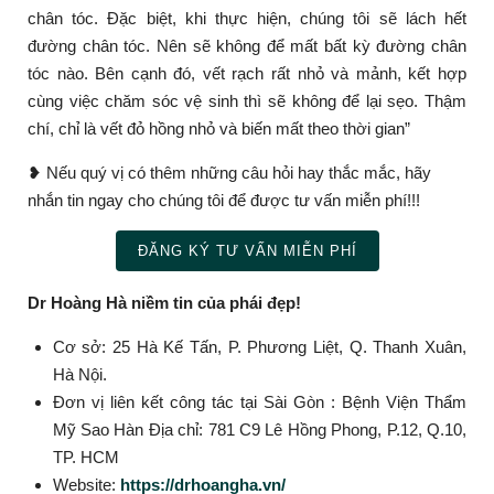
chân tóc. Đặc biệt, khi thực hiện, chúng tôi sẽ lách hết
đường chân tóc. Nên sẽ không để mất bất kỳ đường chân
tóc nào. Bên cạnh đó, vết rạch rất nhỏ và mảnh, kết hợp
cùng việc chăm sóc vệ sinh thì sẽ không để lại sẹo. Thậm
chí, chỉ là vết đỏ hồng nhỏ và biến mất theo thời gian”
❥ Nếu quý vị có thêm những câu hỏi hay thắc mắc, hãy
nhắn tin ngay cho chúng tôi để được tư vấn miễn phí!!!
ĐĂNG KÝ TƯ VẤN MIỄN PHÍ
Dr Hoàng Hà niềm tin của phái đẹp!
Cơ sở: 25 Hà Kế Tấn, P. Phương Liệt, Q. Thanh Xuân,
Hà Nội.
Đơn vị liên kết công tác tại Sài Gòn : Bệnh Viện Thẩm
Mỹ Sao Hàn Địa chỉ: 781 C9 Lê Hồng Phong, P.12, Q.10,
TP. HCM
Website:
https://drhoangha.vn/