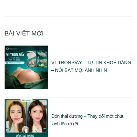
BÀI VIẾT MỚI
V1 TRÒN ĐẦY – TỰ TIN KHOE DÁNG
– NỔI BẬT MỌI ÁNH NHÌN
Độn thái dương – Thay đổi một chút,
xinh lên rõ rệt