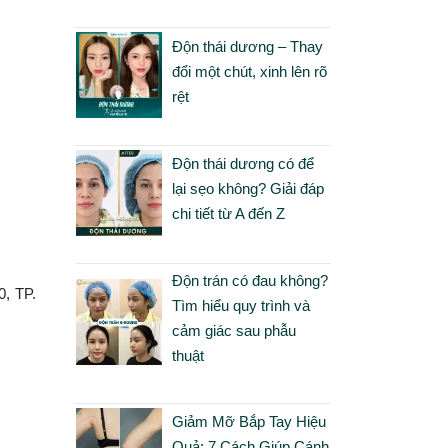
Độn thái dương – Thay
đổi một chút, xinh lên rõ
rệt
Độn thái dương có để
lại sẹo không? Giải đáp
chi tiết từ A đến Z
Độn trán có đau không?
0, TP.
Tìm hiểu quy trình và
cảm giác sau phẫu
thuật
Giảm Mỡ Bắp Tay Hiệu
Quả: 7 Cách Giúp Cánh