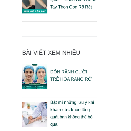
Tay Thon Gọn Rõ Rệt
BÀI VIẾT XEM NHIỀU
ĐỘN RÃNH CƯỜI –
TRẺ HÓA RẠNG RỠ
Bật mí những lưu ý khi
khám sức khỏe tổng
quát bạn không thể bỏ
qua.