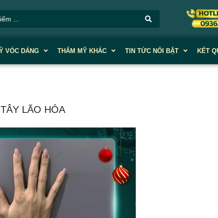
Ỹ VÓC DÁNG
THẨM MỸ KHÁC
TIN TỨC NỔI BẬT
KẾT Q
 TÂY LÃO HÓA