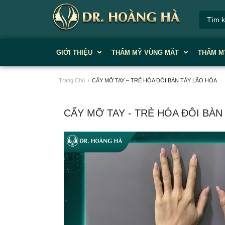
GIỚI THIỆU
THẨM MỸ VÙNG MĂT
THẨM M
Trang Chủ
/
CẤY MỠ TAY – TRẺ HÓA ĐÔI BÀN TÂY LÃO HÓA
CẤY MỠ TAY - TRẺ HÓA ĐÔI BÀN