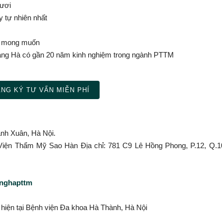
mươi
 tự nhiên nhất
g mong muốn
g Hà có gần 20 năm kinh nghiệm trong ngành PTTM
NG KÝ TƯ VẤN MIỄN PHÍ
anh Xuân, Hà Nội.
h Viện Thẩm Mỹ Sao Hàn Địa chỉ: 781 C9 Lê Hồng Phong, P.12, Q.1
anghapttm
̣c hiện tại Bệnh viện Đa khoa Hà Thành, Hà Nội