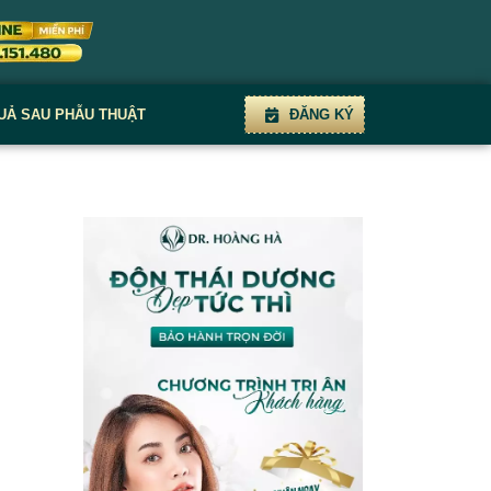
UẢ SAU PHẪU THUẬT
ĐĂNG KÝ