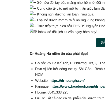
Sở hữu đôi tay búp măng như hồi mới đôi 
Cung cấp tế bào mô mỡ tự thân giúp làm đầy
Không nghỉ dưỡng, an toàn, hiệu quả.
Loại bỏ được mỡ thừa ở những vùng khôn
Trực tiếp thực hiện bởi
THS.BS
Nguyễn Hoàn
Inbox để đặt lịch tư vấn ngay hôm nay!
ĐĂ
Dr Hoàng Hà niềm tin của phái đẹp!
Cơ sở: 25 Hà Kế Tấn, P. Phương Liệt, Q. Th
Đơn vị liên kết công tác tại Sài Gòn : Bện
HCM
Website:
https://drhoangha.vn/
Fanpage:
https://www.facebook.com/drho
Hotline: 0945.333.225
Lưu ý: Tất cả các ca đại phẫu đều được thư