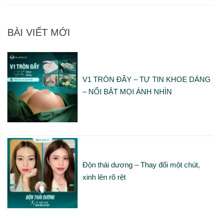
BÀI VIẾT MỚI
V1 TRÒN ĐẦY – TỰ TIN KHOE DÁNG
– NỔI BẬT MỌI ÁNH NHÌN
Độn thái dương – Thay đổi một chút,
xinh lên rõ rệt