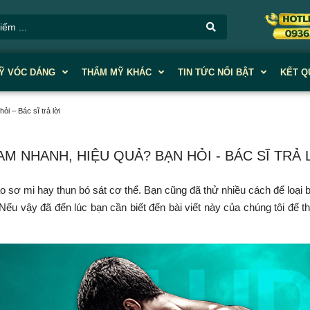
Ỹ VÓC DÁNG
THẨM MỸ KHÁC
TIN TỨC NỔI BẬT
KẾT Q
i – Bác sĩ trả lời
M NHANH, HIỆU QUẢ? BẠN HỎI - BÁC SĨ TRẢ 
 sơ mi hay thun bó sát cơ thể. Bạn cũng đã thử nhiều cách để loại
Nếu vậy đã đến lúc bạn cần biết đến bài viết này của chúng tôi để t