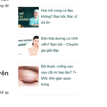
ờng độ
Hút mỡ xong có đau
không? Bạn hỏi, Bác sĩ
trả lời
Độn thái dương có vĩnh
viễn? Bạn hỏi – Chuyên
gia giải đáp
Bôi thuốc chống sẹo
yên
sau cắt mí bao lâu? 7+
Mốc thời gian quan
trọng
thể áp