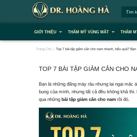
GIỚI THIỆU
THẨM MỸ VÙNG MĂT
THẨM M
Trang Chủ
/
Top 7 bài tập giảm cân cho nam nhanh, hiệu quả? Bạn hỏ
TOP 7 BÀI TẬP GIẢM CÂN CHO NA
Bạn là những đấng mày râu nhưng lại ngại mặc áo
bụng của mình, nhưng tất cả đều không khả thi. 
qua những
bài tập giảm cân cho nam
rồi đó.