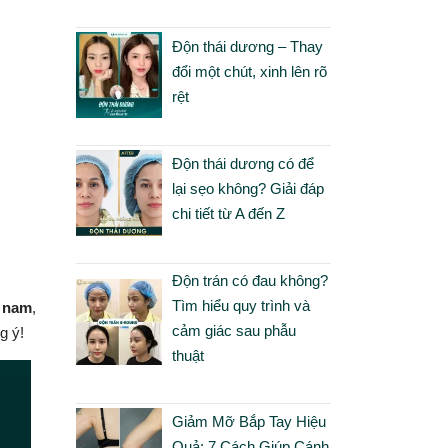
Độn thái dương – Thay
đổi một chút, xinh lên rõ
rệt
Độn thái dương có để
lại sẹo không? Giải đáp
chi tiết từ A đến Z
Độn trán có đau không?
Tìm hiểu quy trình và
o nam
,
cảm giác sau phẫu
g ý!
thuật
Giảm Mỡ Bắp Tay Hiệu
Quả: 7 Cách Giúp Cánh