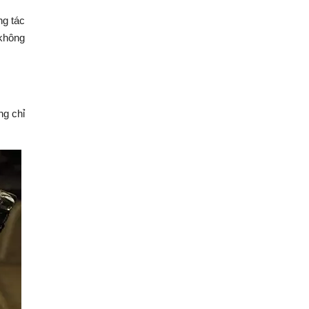
ng tác
 không
ng chỉ