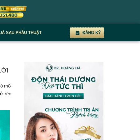
UẢ SAU PHẪU THUẬT
ĐĂNG KÝ
LỜI
 bỏ mỡ
hử rèn