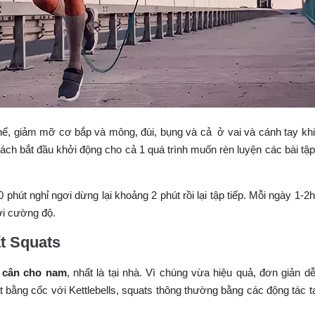
thể, giảm mỡ cơ bắp và mông, đùi, bụng và cả ở vai và cánh tay kh
ch bắt đầu khởi động cho cả 1 quá trình muốn rèn luyện các bài tậ
 phút nghỉ ngơi dừng lại khoảng 2 phút rồi lại tập tiếp. Mỗi ngày 1-2
ới cường độ.
ất Squats
m cân cho nam
, nhất là tại nhà. Vì chúng vừa hiệu quả, đơn giản d
at bằng cốc với Kettlebells, squats thông thường bằng các động tác t