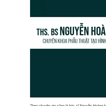
Theo chuyên gia cũng là bác sĩ Nguyễn Hoàng H