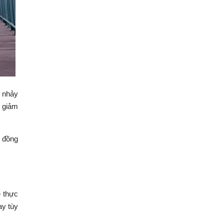
i nhảy
p giảm
h đồng
ễ thực
ay tùy