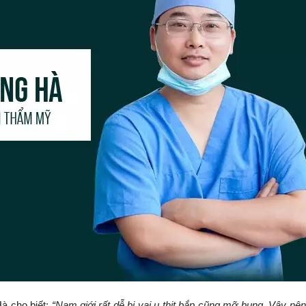
à cho biết:
“Nam giới rất dễ bị vai u thịt bắp cũng mỡ bụng. Vậy nê