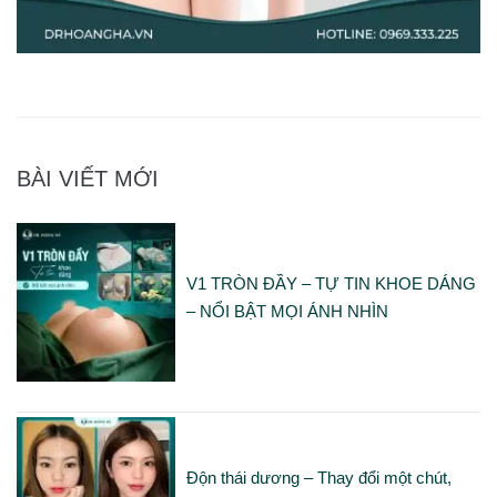
BÀI VIẾT MỚI
V1 TRÒN ĐẦY – TỰ TIN KHOE DÁNG
– NỔI BẬT MỌI ÁNH NHÌN
Độn thái dương – Thay đổi một chút,