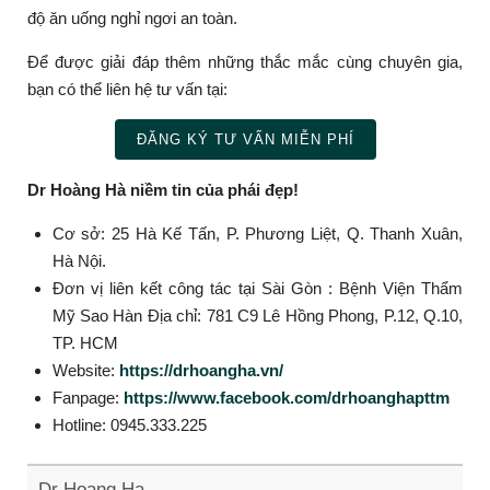
độ ăn uống nghỉ ngơi an toàn.
Để được giải đáp thêm những thắc mắc cùng chuyên gia,
bạn có thể liên hệ tư vấn tại:
ĐĂNG KÝ TƯ VẤN MIỄN PHÍ
Dr Hoàng Hà niềm tin của phái đẹp!
Cơ sở: 25 Hà Kế Tấn, P. Phương Liệt, Q. Thanh Xuân,
Hà Nội.
Đơn vị liên kết công tác tại Sài Gòn : Bệnh Viện Thẩm
Mỹ Sao Hàn Địa chỉ: 781 C9 Lê Hồng Phong, P.12, Q.10,
TP. HCM
Website:
https://drhoangha.vn/
Fanpage:
https://www.facebook.com/drhoanghapttm
Hotline: 0945.333.225
Dr Hoang Ha