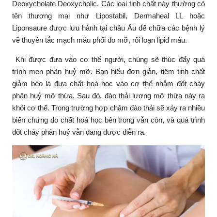
Deoxycholate Deoxycholic.
Các loại tinh chất này thường có
tên thương mại như Lipostabil, Dermaheal LL hoặc
Liponsaure được lưu hành tại châu Âu để chữa các bệnh lý
về thuyên tắc mạch máu phổi do mỡ, rối loạn lipid máu.
Khi được đưa vào cơ thể người, chúng sẽ thúc đẩy quá
trình men phân huỷ mỡ. Bạn hiểu đơn giản, tiêm tinh chất
giảm béo là đưa chất hoá học vào cơ thể nhằm đốt cháy
phân huỷ mỡ thừa. Sau đó, đào thải lượng mỡ thừa này ra
khỏi cơ thể. Trong trường hợp chậm đào thải sẽ xảy ra nhiều
biến chứng do chất hoá học bên trong vẫn còn, và quá trình
đốt cháy phân huỷ vẫn đang được diễn ra.