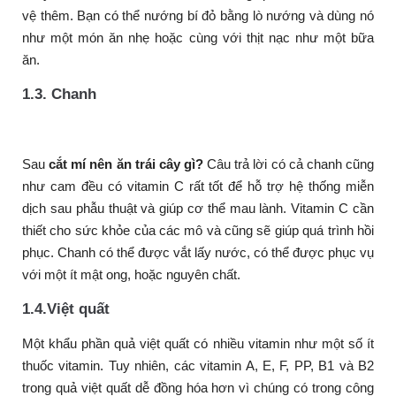
vệ thêm. Bạn có thể nướng bí đỏ bằng lò nướng và dùng nó
như một món ăn nhẹ hoặc cùng với thịt nạc như một bữa
ăn.
1.3. Chanh
Sau
cắt mí nên ăn trái cây gì?
Câu trả lời có cả
chanh cũng
như cam đều có vitamin C rất tốt để hỗ trợ hệ thống miễn
dịch sau phẫu thuật và giúp cơ thể mau lành. Vitamin C cần
thiết cho sức khỏe của các mô và cũng sẽ giúp quá trình hồi
phục. Chanh có thể được vắt lấy nước, có thể được phục vụ
với một ít mật ong, hoặc nguyên chất.
1.4.Việt quất
Một khẩu phần quả việt quất có nhiều vitamin như một số ít
thuốc vitamin. Tuy nhiên, các vitamin A, E, F, PP, B1 và ​​B2
trong quả việt quất dễ đồng hóa hơn vì chúng có trong công