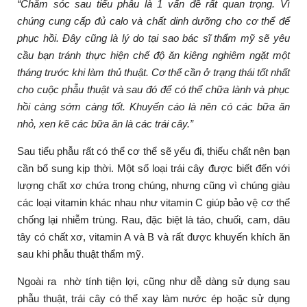
“Chăm sóc sau tiểu phẫu là 1 vấn đề rất quan trọng. Vì
chúng cung cấp đủ calo và chất dinh dưỡng cho cơ thể để
phục hồi. Đây cũng là lý do tại sao bác sĩ thẩm mỹ sẽ yêu
cầu bạn tránh thực hiện chế độ ăn kiêng nghiêm ngặt một
tháng trước khi làm thủ thuật. Cơ thể cần ở trạng thái tốt nhất
cho cuộc phẫu thuật và sau đó để có thể chữa lành và phục
hồi càng sớm càng tốt. Khuyến cáo là nên có các bữa ăn
nhỏ, xen kẽ các bữa ăn là các trái cây.”
Sau tiểu phẫu rất có thể cơ thể sẽ yếu đi, thiếu chất nên bạn
cần bổ sung kịp thời. Một số loại trái cây được biết đến với
lượng chất xơ chứa trong chúng, nhưng cũng vì chúng giàu
các loại vitamin khác nhau như vitamin C giúp bảo vệ cơ thể
chống lại nhiễm trùng. Rau, đặc biệt là táo, chuối, cam, dâu
tây có chất xơ, vitamin A và B và rất được khuyến khích ăn
sau khi phẫu thuật thẩm mỹ.
Ngoài ra nhờ tính tiện lợi, cũng như dễ dàng sử dụng sau
phẫu thuật, trái cây có thể xay làm nước ép hoặc sử dụng