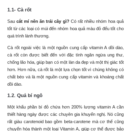
1.1- Cà rốt
Sau
cắt mí nên ăn trái cây gì?
Có rất nhiều nhóm hoa quả
tốt từ các loại có múi đến nhóm hoa quả màu đỏ đểu tốt cho
quá trình lành thương.
Cà rốt ngoài việc là một nguồn cung cấp vitamin A dồi dào,
cà rốt còn được biết đến với đặc tính ngăn ngừa ung thư,
chống lão hóa, giúp bạn có một làn da đẹp và một thị giác tốt
hơn. Hơn nữa, cà rốt là một lựa chọn tốt vì chúng không có
chất béo và là một nguồn cung cấp vitamin và khoáng chất
dồi dào.
1.2. Quả bí ngô
Một khẩu phần bí đỏ chứa hơn 200% lượng vitamin A cần
thiết hàng ngày được các chuyên gia khuyến nghị. Nó cũng
rất giàu carotenoid bao gồm beta-carotene mà cơ thể cũng
chuyển hóa thành một loại Vitamin A, giúp cơ thể được bảo