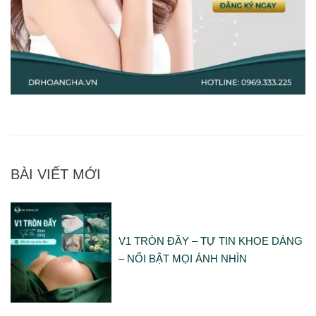
BÀI VIẾT MỚI
V1 TRÒN ĐẦY – TỰ TIN KHOE DÁNG
– NỔI BẬT MỌI ÁNH NHÌN