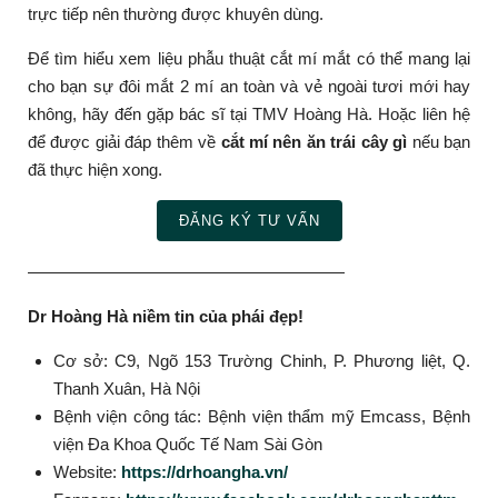
trực tiếp nên thường được khuyên dùng.
Để tìm hiểu xem liệu phẫu thuật cắt mí mắt có thể mang lại
cho bạn sự đôi mắt 2 mí an toàn và vẻ ngoài tươi mới hay
không, hãy đến gặp bác sĩ tại TMV Hoàng Hà. Hoặc liên hệ
để được giải đáp thêm về
cắt mí nên ăn trái cây gì
nếu bạn
đã thực hiện xong.
ĐĂNG KÝ TƯ VẤN
———————————————————
Dr Hoàng Hà niềm tin của phái đẹp!
Cơ sở: C9, Ngõ 153 Trường Chinh, P. Phương liệt, Q.
Thanh Xuân, Hà Nội
Bệnh viện công tác: Bệnh viện thẩm mỹ Emcass, Bệnh
viện Đa Khoa Quốc Tế Nam Sài Gòn
Website:
https://drhoangha.vn/