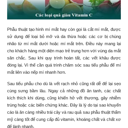
Phẫu thuật tạo hình mí mắt hay còn gọi là cắt mí mắt, được
sử dụng để loại bỏ mỡ và da thừa hoặc các cơ bị chùng
nhão từ mí mắt dưới hoặc mí mắt trên. Điều này mang lại
cho khách hàng một diện mạo trẻ trung hơn với vùng da mắt
săn chắc. Sau khi quy trình hoàn tất, các vết khâu được
đóng lại. Vì thế cần quá trình chăm sóc sau tiểu phẫu để mí
mắt liên vào nếp mí nhanh hơn.
Sau tiểu phẫu cho dù là vết rạch nhỏ cũng rất dễ để lại sẹo
cùng sưng bầm lâu. Ngay cả những đồ ăn tanh, các chất
kích thích khi dùng, cũng khiến hở vết thương, gây nhiễm
trùng hoặc các biến chứng khác. Đây là lý do tại sao khuyến
cáo là ăn càng nhiều trái cây và rau quả sau phẫu thuật thẩm
mỹ càng tốt để cung cấp đủ vitamin, khoáng chất và chất xơ
để lành nhanh.