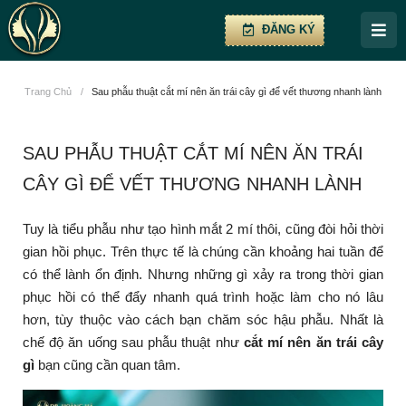
ĐĂNG KÝ
Trang Chủ
/
Sau phẫu thuật cắt mí nên ăn trái cây gì để vết thương nhanh lành
SAU PHẪU THUẬT CẮT MÍ NÊN ĂN TRÁI
CÂY GÌ ĐỂ VẾT THƯƠNG NHANH LÀNH
Tuy là tiểu phẫu như tạo hình mắt 2 mí thôi, cũng đòi hỏi thời
gian hồi phục. Trên thực tế là chúng cần khoảng hai tuần để
có thể lành ổn định. Nhưng những gì xảy ra trong thời gian
phục hồi có thể đẩy nhanh quá trình hoặc làm cho nó lâu
hơn, tùy thuộc vào cách bạn chăm sóc hậu phẫu. Nhất là
chế độ ăn uống sau phẫu thuật như
cắt mí nên ăn trái cây
gì
bạn cũng cần quan tâm.