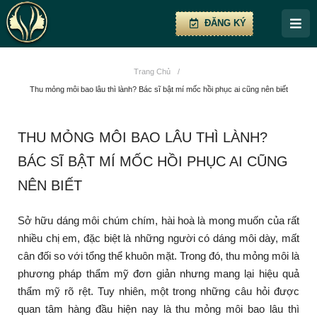
ĐĂNG KÝ
Trang Chủ
/
Thu mỏng môi bao lâu thì lành? Bác sĩ bật mí mốc hồi phục ai cũng nên biết
THU MỎNG MÔI BAO LÂU THÌ LÀNH?
BÁC SĨ BẬT MÍ MỐC HỒI PHỤC AI CŨNG
NÊN BIẾT
Sở hữu dáng môi chúm chím, hài hoà là mong muốn của rất
nhiều chị em, đặc biệt là những người có dáng môi dày, mất
cân đối so với tổng thể khuôn mặt. Trong đó, thu mỏng môi là
phương pháp thẩm mỹ đơn giản nhưng mang lại hiệu quả
thẩm mỹ rõ rệt. Tuy nhiên, một trong những câu hỏi được
quan tâm hàng đầu hiện nay là thu mỏng môi bao lâu thì