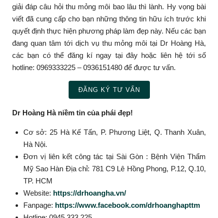
giải đáp câu hỏi thu mỏng môi bao lâu thì lành. Hy vọng bài
viết đã cung cấp cho bạn những thông tin hữu ích trước khi
quyết định thực hiện phương pháp làm đẹp này.
Nếu các bạn
đang quan tâm tới dịch vụ thu mỏng môi tại Dr Hoàng Hà,
các bạn có thể đăng kí ngay tại đây hoặc liên hệ tới số
hotline: 0969333225 – 0936151480 để được tư vấn.
ĐĂNG KÝ TƯ VẤN
Dr Hoàng Hà niềm tin của phái đẹp!
Cơ sở: 25 Hà Kế Tấn, P. Phương Liệt, Q. Thanh Xuân,
Hà Nội.
Đơn vị liên kết công tác tại Sài Gòn : Bệnh Viện Thẩm
Mỹ Sao Hàn Địa chỉ: 781 C9 Lê Hồng Phong, P.12, Q.10,
TP. HCM
Website:
https://drhoangha.vn/
Fanpage:
https://www.facebook.com/drhoanghapttm
Hotline: 0945.333.225