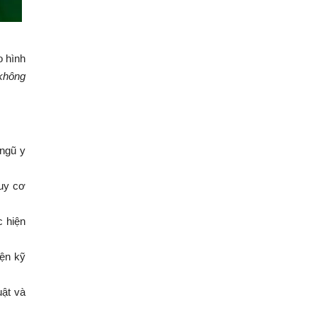
o hình
 không
 ngũ y
guy cơ
c hiện
iện kỹ
uật và