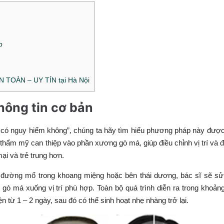
p
?
AN TOÀN – UY TÍN tại Hà Nội
 thông tin cơ bản
má có nguy hiểm không”, chúng ta hãy tìm hiểu phương pháp này đượ
hẩm mỹ can thiệp vào phần xương gò má, giúp điều chỉnh vị trí và 
i và trẻ trung hơn.
 đường mổ trong khoang miệng hoặc bên thái dương, bác sĩ sẽ sử
 má xuống vị trí phù hợp. Toàn bộ quá trình diễn ra trong khoản
 từ 1 – 2 ngày, sau đó có thể sinh hoạt nhẹ nhàng trở lại.