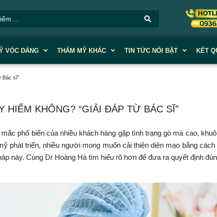
Ỹ VÓC DÁNG
THẨM MỸ KHÁC
TIN TỨC NỔI BẬT
KẾT Q
Bác sĩ”
ỂM KHÔNG? “GIẢI ĐÁP TỪ BÁC SĨ”
 mắc phổ biến của nhiều khách hàng gặp tình trạng gò má cao, khu
 mỹ phát triển, nhiều người mong muốn cải thiện diện mạo bằng cách
háp này. Cùng Dr Hoàng Hà tìm hiểu rõ hơn để đưa ra quyết định đú