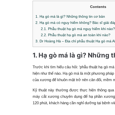
Contents
1. Hạ gò má là gì? Những thông tin cơ bản
2. Hạ gò má có nguy hiểm không? Bác sĩ giải đá
2.1. Phẫu thuật hạ gò má nguy hiểm khi nào
2.2. Phẫu thuật hạ gò má an toàn khi nào?
3. Dr Hoàng Hà – Địa chỉ phẫu thuật Hạ gò má 
1. Hạ gò má là gì? Những
Trước khi tìm hiểu câu hỏi: ‘phẫu thuật hạ gò 
hiện như thế nào. Hạ gò má là một phương pháp t
của xương để khuôn mặt trở nên cân đối, mềm mạ
Kỹ thuật này thường được thực hiện thông qua
máy cắt xương chuyên dụng để hạ phần xương gò
120 phút, khách hàng cần nghỉ dưỡng tại bệnh viện