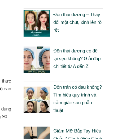
Độn thái dương – Thay
đổi một chút, xinh lên rõ
rệt
Độn thái dương có để
lại sẹo không? Giải đáp
chi tiết từ A đến Z
c thực
Độn trán có đau không?
độ cao
Tìm hiểu quy trình và
cảm giác sau phẫu
 dụng
thuật
g 90 –
Giảm Mỡ Bắp Tay Hiệu
Quả: 7 Cách Giúp Cánh