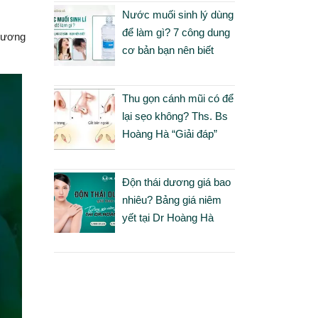
Nước muối sinh lý dùng
để làm gì? 7 công dung
 xương
cơ bản bạn nên biết
Thu gọn cánh mũi có để
lại sẹo không? Ths. Bs
Hoàng Hà “Giải đáp”
Độn thái dương giá bao
nhiêu? Bảng giá niêm
yết tại Dr Hoàng Hà