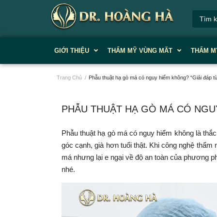
GIỚI THIỆU
THẨM MỸ VÙNG MĂT
THẨM M
Trang Chủ
/
Phẫu thuật hạ gò má có nguy hiểm không? “Giải đáp từ 
PHẪU THUẬT HẠ GÒ MÁ CÓ NGUY HI
Phẫu thuật hạ gò má có nguy hiểm không là thắc
góc cạnh, già hơn tuổi thật. Khi công nghệ thẩm
má nhưng lại e ngại về độ an toàn của phương p
nhé.