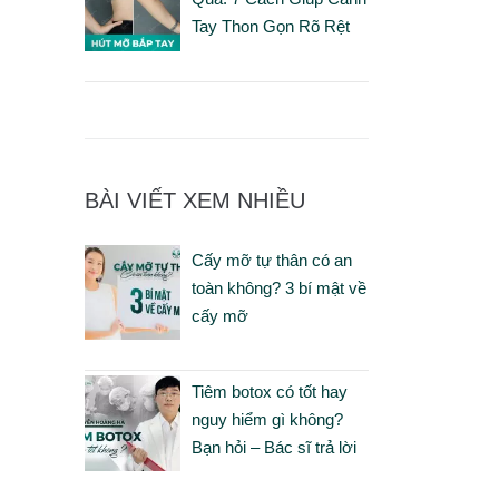
Tay Thon Gọn Rõ Rệt
BÀI VIẾT XEM NHIỀU
Cấy mỡ tự thân có an
toàn không? 3 bí mật về
cấy mỡ
Tiêm botox có tốt hay
nguy hiểm gì không?
Bạn hỏi – Bác sĩ trả lời