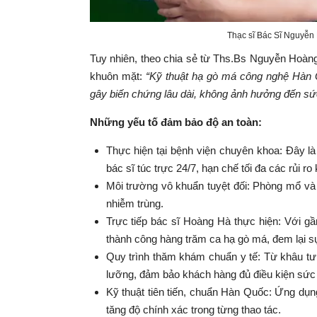
Thạc sĩ Bác Sĩ Nguyễ
Tuy nhiên, theo chia sẻ từ Ths.Bs Nguyễn Hoàng
khuôn mặt:
“Kỹ thuật hạ gò má công nghệ Hàn 
gây biến chứng lâu dài, không ảnh hưởng đến sức
Những yếu tố đảm bảo độ an toàn:
Thực hiện tại bệnh viện chuyên khoa: Đây là 
bác sĩ túc trực 24/7, hạn chế tối đa các rủi 
Môi trường vô khuẩn tuyệt đối: Phòng mổ và
nhiễm trùng.
Trực tiếp bác sĩ Hoàng Hà thực hiện: Với g
thành công hàng trăm ca hạ gò má, đem lại s
Quy trình thăm khám chuẩn y tế: Từ khâu tư
lưỡng, đảm bảo khách hàng đủ điều kiện sức
Kỹ thuật tiên tiến, chuẩn Hàn Quốc: Ứng dụn
tăng độ chính xác trong từng thao tác.