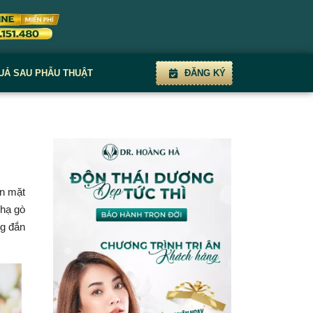
UẢ SAU PHẪU THUẬT
ĐĂNG KÝ
ôn mặt
 hạ gò
ng đắn