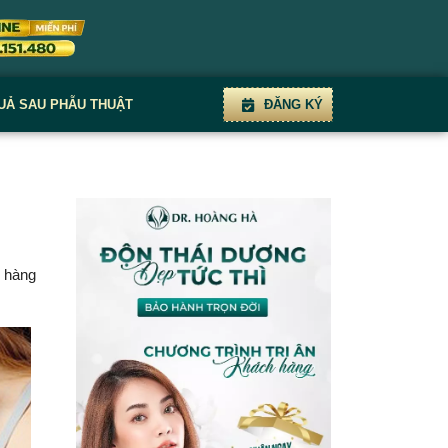
UẢ SAU PHẪU THUẬT
ĐĂNG KÝ
h hàng