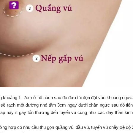
 khoảng 1- 2cm ở hố nách sau đó đưa túi độn đặt vào khoang ngực
ẽ rạch một đường nhỏ tầm 3cm ngay dưới chân ngực sau đó tiến
háp này ít gây tổn thương đến tuyến vú cũng như các dây thần kin
g hợp có nhu cầu thu gọn quầng vú, đầu vú, tuyến vú chảy xệ độ 