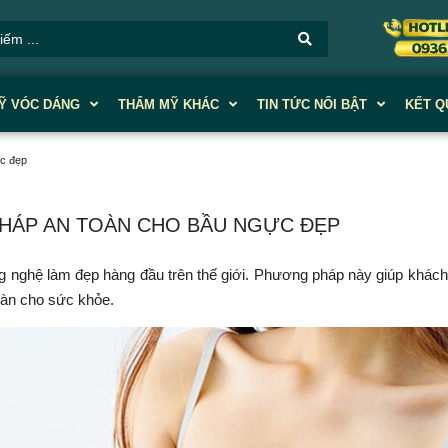
Ỹ VÓC DÁNG
THẨM MỸ KHÁC
TIN TỨC NỔI BẬT
KẾT Q
c đẹp
HÁP AN TOÀN CHO BẦU NGỰC ĐẸP
ng nghệ làm đẹp hàng đầu trên thế giới. Phương pháp này giúp khác
oàn cho sức khỏe.