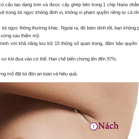
, có cấu tạo dạng tròn và được cấy ghép bên trong 1 chip Nano nhằ
vệ trong túi ngực không định vị, không vi phạm quyền riêng tư cá n
 túi ngực thông thường khác. Ngoài ra, độ bám dính tốt, bạn không p
ân xứng sau thẩm mỹ.
inh với khả năng lưu trữ 15 thông số quan trọng, đảm bảo quyền l
o xơ khi đưa vào cơ thể. Hạn chế biến chứng lên đến 97%.
g mổ đặt túi độn an toàn và hiệu quả.