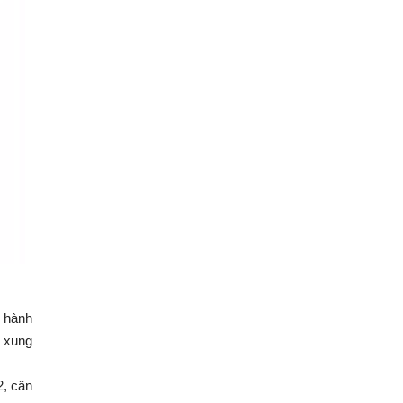
.
 hành
h xung
2, cân