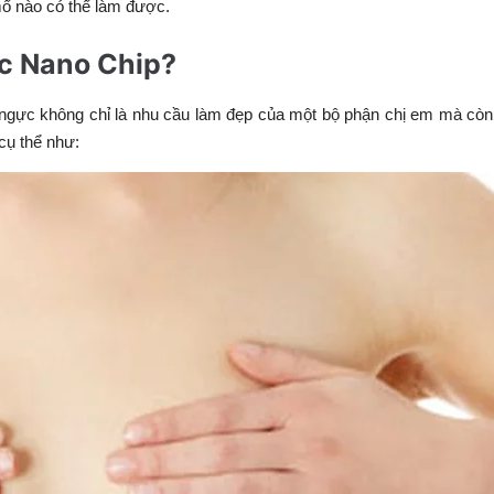
ổ nào có thể làm được.
ực Nano Chip?
ngực không chỉ là nhu cầu làm đẹp của một bộ phận chị em mà cò
cụ thể như: