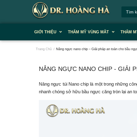
GIỚI THIỆU
THẨM MỸ VÙNG MĂT
THẨM M
Trang Chủ
/
Nâng ngực nano chip – Giải pháp an toàn cho bầu ngự
NÂNG NGỰC NANO CHIP - GIẢI P
Nâng ngực túi Nano chip là một trong những cô
nhanh chóng sở hữu bầu ngực căng tròn lại an t