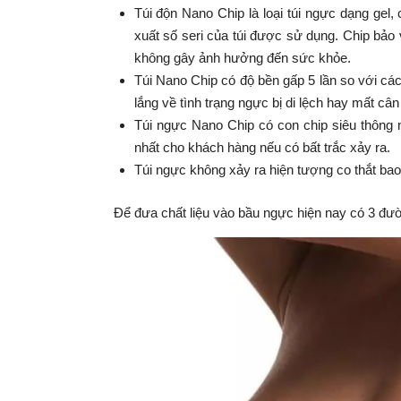
Túi độn Nano Chip là loại túi ngực dạng gel
xuất số seri của túi được sử dụng. Chip bảo 
không gây ảnh hưởng đến sức khỏe.
Túi Nano Chip có độ bền gấp 5 lần so với các
lắng về tình trạng ngực bị di lệch hay mất c
Túi ngực Nano Chip có con chip siêu thông m
nhất cho khách hàng nếu có bất trắc xảy ra.
Túi ngực không xảy ra hiện tượng co thắt ba
Để đưa chất liệu vào bầu ngực hiện nay có 3 đườn