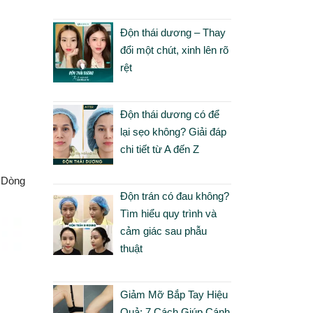
Độn thái dương – Thay
đổi một chút, xinh lên rõ
rệt
Độn thái dương có để
lại sẹo không? Giải đáp
chi tiết từ A đến Z
. Dòng
Độn trán có đau không?
Tìm hiểu quy trình và
cảm giác sau phẫu
thuật
Giảm Mỡ Bắp Tay Hiệu
Quả: 7 Cách Giúp Cánh