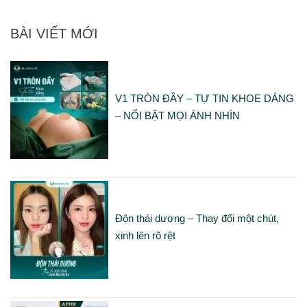
BÀI VIẾT MỚI
V1 TRÒN ĐẦY – TỰ TIN KHOE DÁNG
– NỔI BẬT MỌI ÁNH NHÌN
Độn thái dương – Thay đổi một chút,
xinh lên rõ rệt