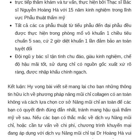
trực tiếp thăm khám và tư vấn, thực hiện bởi Thạc sĩ Bác
sĩ Nguyễn Hoàng Hà với 15 năm kinh nghiệm trong lĩnh
vực Phẫu thuật thẩm mỹ
Tất cả các ca phẫu thuật từ tiểu phẫu đến đại phẫu đều
được thực hiện trong phòng mổ vô khuẩn 1 chiều tiêu
chuẩn 5 sao, cứ 2 giờ diệt khuẩn 1 lần đảm bảo an toàn
tuyệt đối
Đội ngũ y bác sĩ tận tình chu đáo, giàu kinh nghiệm, chế
độ hậu mãi tốt, sử dụng chỉ có nguồn gốc xuất xứ rõ
ràng, được nhập khẩu chính ngạch.
Kết luận: Hy vọng bài viết sẽ mang lại cho bạn những thông
tin hữu ích về phương pháp nâng mũi chỉ collagen có an toàn
không và cách lựa chọn cơ sở Nâng mũi chỉ an toàn để các
bạn có quyết định đúng đắn nhất, tránh mang hậu quả thẩm
mỹ về sau. Nếu các bạn có thắc mắc về dịch vụ Nâng mũi
chỉ, hoặc cần tư vấn về chi phí, chương trình khuyến mại
đang áp dụng với dịch vụ Nâng mũi chỉ tại Dr Hoàng Hà vui