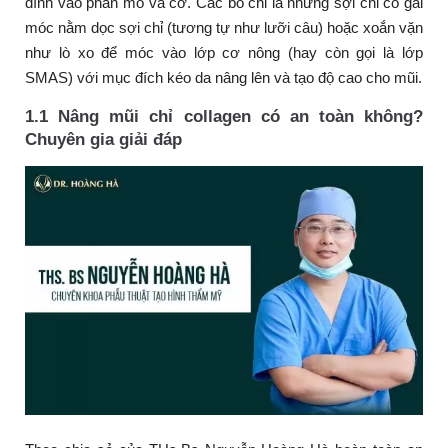
đính vào phần mô và cơ. Các bó chỉ là những sợi chỉ có gai
móc nằm dọc sợi chỉ (tương tự như lưỡi câu) hoặc xoắn vặn
như lò xo để móc vào lớp cơ nông (hay còn gọi là lớp
SMAS) với mục đích kéo da nâng lên và tạo độ cao cho mũi.
1.1 Nâng mũi chỉ collagen có an toàn không?
Chuyên gia giải đáp