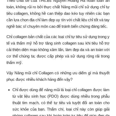
Theo chia sẻ của THs.Bs Nguyễn Hoàng Hà hoàn toàn an
toàn, không rủi ro bởi thực chất Nâng mũi chỉ sử dụng chỉ tự
tiêu collagen, không hề can thiệp dao kéo tuy nhiên các bạn
cần lựa chọn địa chỉ làm đẹp uy tín với chất liệu chỉ tốt và tay
nghề bác sĩ chuyên môn cao để tránh biến chứng đáng tiếc.
Chỉ collagen bản chất của các loại chỉ tự tiêu sử dụng trong y
tế và thẩm mỹ hỗ trợ tăng sinh collagen sau khi tiêu hỗ trợ
cải thiện diện mạo không xâm lấn, làm đẹp da và an toàn với
cơ thể chúng ta; được cấp phép và sử dụng rộng rãi trong
thẩm mỹ.
Vậy Nâng mũi chỉ Collagen có những ưu diểm gì mà thuyết
phục được nhiều khách hàng đến vậy?
Chỉ được dùng để nâng mũi là loại chỉ collagen được làm
từ vật liệu sinh học (PDO) được dùng nhiều trong phẫu
thuật tim mạch, có thể tự tiêu và tuyệt đối an toàn cho
sức khỏe của bạn. Thẩm chí, loại chỉ này còn giúp giải
phóng collagen sau khi hoàn toàn tự tiêu để giúp đẹp da