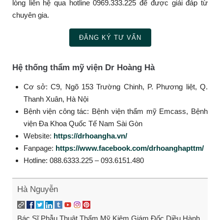
lòng liên hệ qua hotline 0969.333.225 để được giải đáp từ
chuyên gia.
ĐĂNG KÝ TƯ VẤN
Hệ thống thẩm mỹ viện Dr Hoàng Hà
Cơ sở: C9, Ngõ 153 Trường Chinh, P. Phương liệt, Q.
Thanh Xuân, Hà Nội
Bệnh viện công tác: Bệnh viện thẩm mỹ Emcass, Bệnh
viện Đa Khoa Quốc Tế Nam Sài Gòn
Website:
https://drhoangha.vn/
Fanpage:
https://www.facebook.com/drhoanghapttm/
Hotline: 088.6333.225 – 093.6151.480
Hà Nguyễn
Bác Sĩ Phẫu Thuật Thẩm Mỹ Kiêm Giám Đốc Diều Hành