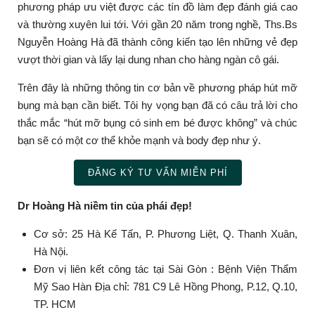
phương pháp ưu việt được các tín đồ làm đẹp đánh giá cao
và thường xuyên lui tới. Với gần 20 năm trong nghề, Ths.Bs
Nguyễn Hoàng Hà đã thành công kiến tạo lên những vẻ đẹp
vượt thời gian và lấy lại dung nhan cho hàng ngàn cô gái.
Trên đây là những thông tin cơ bản về phương pháp hút mỡ
bụng mà bạn cần biết. Tôi hy vọng bạn đã có câu trả lời cho
thắc mắc “
hút mỡ bụng có sinh em bé được không”
và chúc
bạn sẽ có một cơ thể khỏe mạnh và body đẹp như ý.
ĐĂNG KÝ TƯ VẤN MIỄN PHÍ
Dr Hoàng Hà niềm tin của phái đẹp!
Cơ sở: 25 Hà Kế Tấn, P. Phương Liệt, Q. Thanh Xuân,
Hà Nội.
Đơn vị liên kết công tác tại Sài Gòn : Bệnh Viện Thẩm
Mỹ Sao Hàn Địa chỉ: 781 C9 Lê Hồng Phong, P.12, Q.10,
TP. HCM