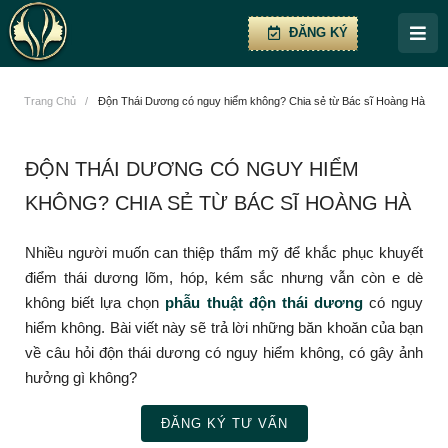
ĐĂNG KÝ
Trang Chủ
/
Độn Thái Dương có nguy hiểm không? Chia sẻ từ Bác sĩ Hoàng Hà
ĐỘN THÁI DƯƠNG CÓ NGUY HIỂM
KHÔNG? CHIA SẺ TỪ BÁC SĨ HOÀNG HÀ
Nhiều người muốn can thiệp thẩm mỹ để khắc phục khuyết
điểm thái dương lõm, hóp, kém sắc nhưng vẫn còn e dè
không biết lựa chọn
phẫu thuật độn thái dương
có nguy
hiểm không. Bài viết này sẽ trả lời những băn khoăn của bạn
về câu hỏi độn thái dương có nguy hiểm không, có gây ảnh
hưởng gì không?
ĐĂNG KÝ TƯ VẤN