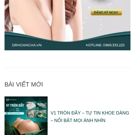
BÀI VIẾT MỚI
V1 TRÒN ĐẦY – TỰ TIN KHOE DÁNG
– NỔI BẬT MỌI ÁNH NHÌN