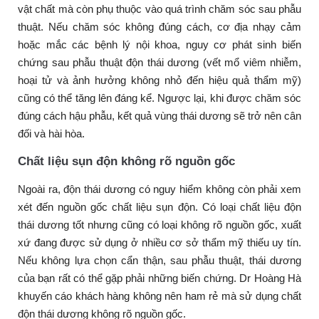
vật chất mà còn phụ thuộc vào quá trình chăm sóc sau phẫu
thuật. Nếu chăm sóc không đúng cách, cơ địa nhạy cảm
hoặc mắc các bệnh lý nội khoa, nguy cơ phát sinh biến
chứng sau phẫu thuật độn thái dương (vết mổ viêm nhiễm,
hoại tử và ảnh hưởng không nhỏ đến hiệu quả thẩm mỹ)
cũng có thể tăng lên đáng kể. Ngược lại, khi được chăm sóc
đúng cách hậu phẫu, kết quả vùng thái dương sẽ trở nên cân
đối và hài hòa.
Chất liệu sụn độn không rõ nguồn gốc
Ngoài ra, độn thái dương có nguy hiểm không còn phải xem
xét đến nguồn gốc chất liệu sụn độn. Có loại chất liệu độn
thái dương tốt nhưng cũng có loại không rõ nguồn gốc, xuất
xứ đang được sử dụng ở nhiều cơ sở thẩm mỹ thiếu uy tín.
Nếu không lựa chọn cẩn thận, sau phẫu thuật, thái dương
của bạn rất có thể gặp phải những biến chứng. Dr Hoàng Hà
khuyến cáo khách hàng không nên ham rẻ mà sử dụng chất
độn thái dương không rõ nguồn gốc.