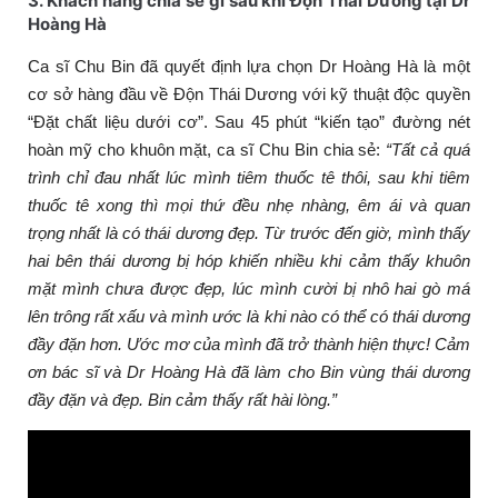
3. Khách hàng chia sẻ gì sau khi Độn Thái Dương tại Dr
Hoàng Hà
Ca sĩ Chu Bin đã quyết định lựa chọn Dr Hoàng Hà là một
cơ sở hàng đầu về Độn Thái Dương với kỹ thuật độc quyền
“Đặt chất liệu dưới cơ”. Sau 45 phút “kiến tạo” đường nét
hoàn mỹ cho khuôn mặt, ca sĩ Chu Bin chia sẻ:
“Tất cả quá
trình chỉ đau nhất lúc mình tiêm thuốc tê thôi, sau khi tiêm
thuốc tê xong thì mọi thứ đều nhẹ nhàng, êm ái và quan
trọng nhất là có thái dương đẹp. Từ trước đến giờ, mình thấy
hai bên thái dương bị hóp khiến nhiều khi cảm thấy khuôn
mặt mình chưa được đẹp, lúc mình cười bị nhô hai gò má
lên trông rất xấu và mình ước là khi nào có thể có thái dương
đầy đặn hơn. Ước mơ của mình đã trở thành hiện thực! Cảm
ơn bác sĩ và Dr Hoàng Hà đã làm cho Bin vùng thái dương
đầy đặn và đẹp. Bin cảm thấy rất hài lòng.”