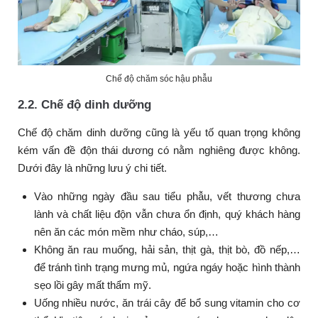
Chế độ chăm sóc hậu phẫu
2.2. Chế độ dinh dưỡng
Chế độ chăm dinh dưỡng cũng là yếu tố quan trọng không
kém vấn đề độn thái dương có nằm nghiêng được không.
Dưới đây là những lưu ý chi tiết.
Vào những ngày đầu sau tiểu phẫu, vết thương chưa
lành và chất liệu độn vẫn chưa ổn định, quý khách hàng
nên ăn các món mềm như cháo, súp,…
Không ăn rau muống, hải sản, thịt gà, thịt bò, đồ nếp,…
để tránh tình trạng mưng mủ, ngứa ngáy hoặc hình thành
sẹo lồi gây mất thẩm mỹ.
Uống nhiều nước, ăn trái cây để bổ sung vitamin cho cơ