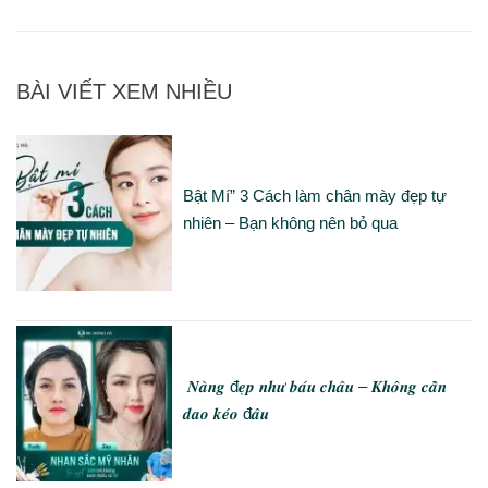
BÀI VIẾT XEM NHIỀU
Bật Mí” 3 Cách làm chân mày đẹp tự
nhiên – Bạn không nên bỏ qua
𝑵𝒂̀𝒏𝒈 đ𝒆̣𝒑 𝒏𝒉𝒖̛ 𝒃𝒂́𝒖 𝒄𝒉𝒂̂𝒖 – 𝑲𝒉𝒐̂𝒏𝒈 𝒄𝒂̂̀𝒏
𝒅𝒂𝒐 𝒌𝒆́𝒐 đ𝒂̂𝒖