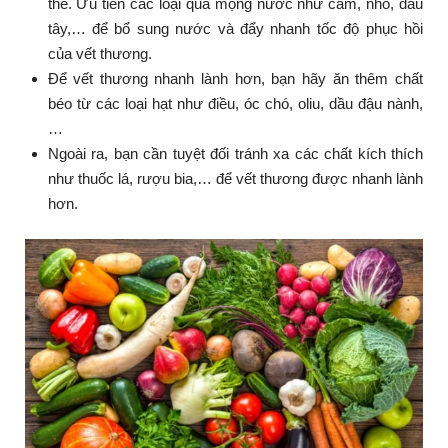
thể. Ưu tiên các loại quả mọng nước như cam, nho, dâu
tây,… để bổ sung nước và đẩy nhanh tốc độ phục hồi
của vết thương.
Để vết thương nhanh lành hơn, bạn hãy ăn thêm chất
béo từ các loại hạt như điều, óc chó, oliu, dầu đậu nành,
…
Ngoài ra, bạn cần tuyệt đối tránh xa các chất kích thích
như thuốc lá, rượu bia,… để vết thương được nhanh lành
hơn.