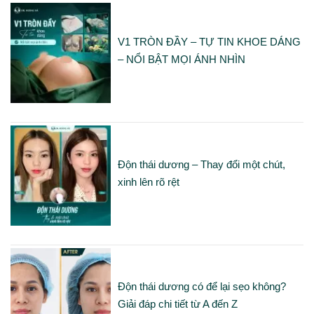
V1 TRÒN ĐẦY – TỰ TIN KHOE DÁNG
– NỔI BẬT MỌI ÁNH NHÌN
Độn thái dương – Thay đổi một chút,
xinh lên rõ rệt
Độn thái dương có để lại sẹo không?
Giải đáp chi tiết từ A đến Z