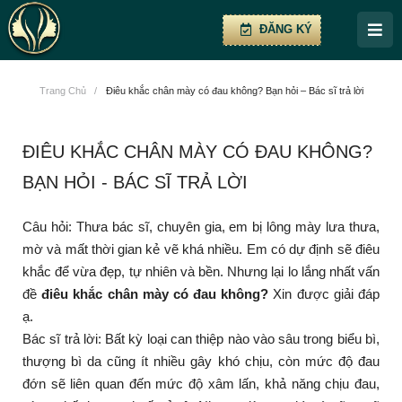
ĐĂNG KÝ
Trang Chủ
/
Điêu khắc chân mày có đau không? Bạn hỏi – Bác sĩ trả lời
ĐIÊU KHẮC CHÂN MÀY CÓ ĐAU KHÔNG?
BẠN HỎI - BÁC SĨ TRẢ LỜI
Câu hỏi: Thưa bác sĩ, chuyên gia, em bị lông mày lưa thưa,
mờ và mất thời gian kẻ vẽ khá nhiều. Em có dự định sẽ điêu
khắc để vừa đẹp, tự nhiên và bền. Nhưng lại lo lắng nhất vấn
đề
điêu khắc chân mày có đau không?
Xin được giải đáp
ạ.
Bác sĩ trả lời: Bất kỳ loại can thiệp nào vào sâu trong biểu bì,
thượng bì da cũng ít nhiều gây khó chịu, còn mức độ đau
đớn sẽ liên quan đến mức độ xâm lấn, khả năng chịu đau,