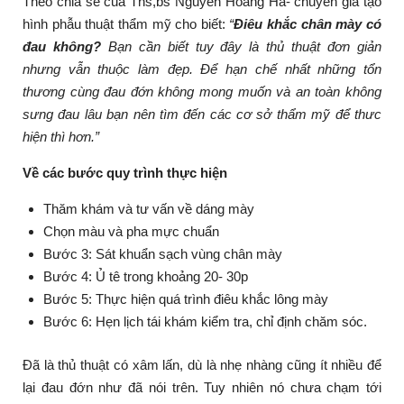
Theo chia sẻ của Ths,bs Nguyễn Hoàng Hà- chuyên gia tạo
hình phẫu thuật thẩm mỹ cho biết:
“
Điêu khắc chân mày có
đau không?
Bạn cần biết tuy đây là thủ thuật đơn giản
nhưng vẫn thuộc làm đẹp. Để hạn chế nhất những tổn
thương cùng đau đớn không mong muốn và an toàn không
sưng đau lâu bạn nên tìm đến các cơ sở thẩm mỹ để thưc
hiện thì hơn.”
Về các bước quy trình thực hiện
Thăm khám và tư vấn về dáng mày
Chọn màu và pha mực chuẩn
Bước 3: Sát khuẩn sạch vùng chân mày
Bước 4: Ủ tê trong khoảng 20- 30p
Bước 5: Thực hiện quá trình điêu khắc lông mày
Bước 6: Hẹn lịch tái khám kiểm tra, chỉ định chăm sóc.
Đã là thủ thuật có xâm lấn, dù là nhẹ nhàng cũng ít nhiều để
lại đau đớn như đã nói trên. Tuy nhiên nó chưa chạm tới