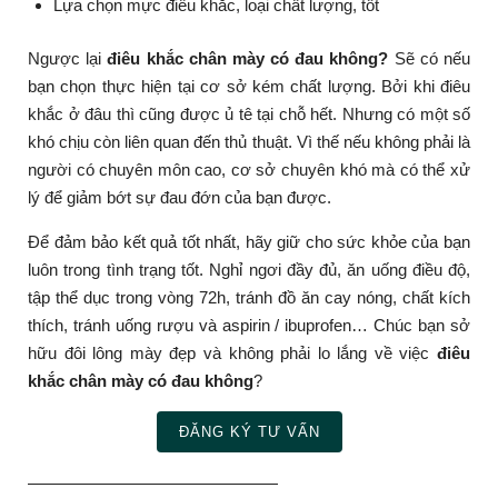
Lựa chọn mực điêu khắc, loại chất lượng, tốt
Ngược lại
điêu khắc chân mày có đau không?
Sẽ có nếu
bạn chọn thực hiện tại cơ sở kém chất lượng. Bởi khi điêu
khắc ở đâu thì cũng được ủ tê tại chỗ hết. Nhưng có một số
khó chịu còn liên quan đến thủ thuật. Vì thế nếu không phải là
người có chuyên môn cao, cơ sở chuyên khó mà có thể xử
lý để giảm bớt sự đau đớn của bạn được.
Để đảm bảo kết quả tốt nhất, hãy giữ cho sức khỏe của bạn
luôn trong tình trạng tốt. Nghỉ ngơi đầy đủ, ăn uống điều độ,
tập thể dục trong vòng 72h, tránh đồ ăn cay nóng, chất kích
thích, tránh uống rượu và aspirin / ibuprofen… Chúc bạn sở
hữu đôi lông mày đẹp và không phải lo lắng về việc
điêu
khắc chân mày có đau không
?
ĐĂNG KÝ TƯ VẤN
———————————————