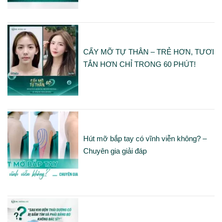
CẤY MỠ TỰ THÂN – TRẺ HƠN, TƯƠI
TẮN HƠN CHỈ TRONG 60 PHÚT!
Hút mỡ bắp tay có vĩnh viễn không? –
Chuyên gia giải đáp