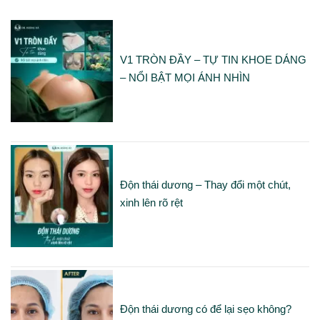
V1 TRÒN ĐẦY – TỰ TIN KHOE DÁNG
– NỔI BẬT MỌI ÁNH NHÌN
Độn thái dương – Thay đổi một chút,
xinh lên rõ rệt
Độn thái dương có để lại sẹo không?