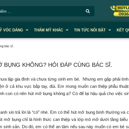
Ỹ VÓC DÁNG
THẨM MỸ KHÁC
TIN TỨC NỔI BẬT
KẾT Q
ng bác sĩ.
Ỡ BỤNG KHÔNG? HỎI ĐÁP CÙNG BÁC SĨ.
Chưa lập gia đình và chưa từng sinh em bé. Nhưng em gặp phải tình
ện ở cả khu vực bắp tay, đùi. Em mong muốn can thiệp phẫu thuậ
h con có nên hút mỡ bụng không ạ? Có để lại hậu quả cho việc s
m, anh xin trả lời là “có” nhé. Em có thể hút mỡ bụng bình thường và 
út mỡ bụng chỉ là hình thức can thiệp và lớp mô mỡ dưới tầng biểu 
 sinh sản. Do đó, em có thể an tâm nếu sau này muốn có em bé s