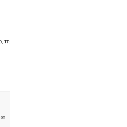
0, TP.
mạo