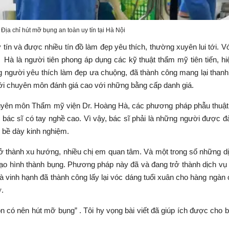
̣a chỉ hút mỡ bụng an toàn uy tín tại Hà Nội
ín và được nhiều tín đồ làm đẹp yêu thích, thường xuyên lui tới. V
 là người tiên phong áp dụng các kỹ thuật thẩm mỹ tiên tiến, hi
người yêu thích làm đẹp ưa chuộng, đã thành công mang lại than
i chuyên môn đánh giá cao với những bằng cấp danh giá.
yên môn Thẩm mỹ viện Dr. Hoàng Hà, các phương pháp phẫu thuật
 bác sĩ có tay nghề cao. Vì vậy, bác sĩ phải là những người được đ
ó bề dày kinh nghiệm.
ở thành xu hướng, nhiều chị em quan tâm. Và một trong số những d
tạo hình thành bụng. Phương pháp này đã và đang trở thành dịch v
 vinh hạnh đã thành công lấy lại vóc dáng tuổi xuân cho hàng ngàn 
ỡ.
con có nên hút mỡ bụng” . Tôi hy vọng bài viết đã giúp ích được cho 