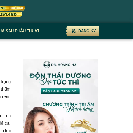
UẢ SAU PHẪU THUẬT
ĐĂNG KÝ
 trạng
t thẩm
inh em
có con
bì da.
au khi