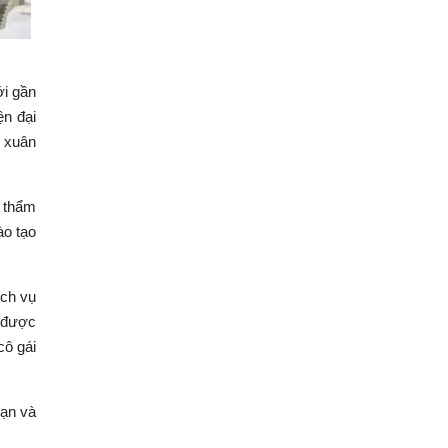
ới gần
ện đại
h xuân
 thẩm
ào tạo
ịch vụ
ụ được
cô gái
bạn và