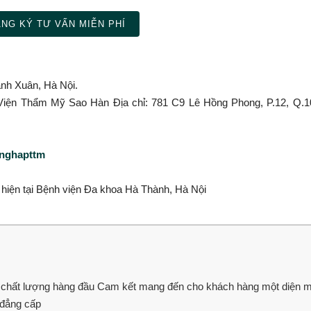
NG KÝ TƯ VẤN MIỄN PHÍ
anh Xuân, Hà Nội.
h Viện Thẩm Mỹ Sao Hàn Địa chỉ: 781 C9 Lê Hồng Phong, P.12, Q.1
anghapttm
̣c hiện tại Bệnh viện Đa khoa Hà Thành, Hà Nội
 chất lượng hàng đầu Cam kết mang đến cho khách hàng một diện 
, đẳng cấp