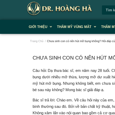
GIỚI THIỆU
THẨM MỸ VÙNG MĂT
THẨM M
Trang Chủ
/
Chưa sinh con có nên hút mỡ bụng không? Hỏi đáp cù
CHƯA SINH CON CÓ NÊN HÚT M
Câu hỏi: Dạ thưa bác sĩ, em năm nay 28 tuổi. 
bụng dưới nhiều mỡ thừa, lượng mỡ dư xuất hi
mỹ hút mỡ bụng. Nhưng không biết, em chưa sin
bé sau này không? Mong bác sĩ giải đáp ạ.
Bác sĩ trả lời: Chào em. Về câu hỏi này của e
bình thường sau đó. Bởi về bản chất kỹ thuật, h
Không xâm lấn vào nội quan bao gồm cả cơ quan