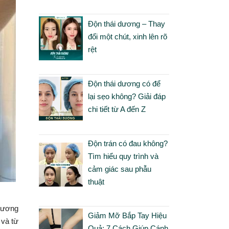
Độn thái dương – Thay
đổi một chút, xinh lên rõ
rệt
Độn thái dương có để
lại sẹo không? Giải đáp
chi tiết từ A đến Z
Độn trán có đau không?
Tìm hiểu quy trình và
cảm giác sau phẫu
thuật
phương
Giảm Mỡ Bắp Tay Hiệu
 và từ
Quả: 7 Cách Giúp Cánh