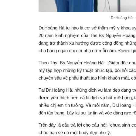
Dr Hoàng Hà – Đi
Dr.Hoàng Hà tự hào là cơ sở thẩm mỹ y khoa uy t
20 năm kinh nghiệm của Ths.Bs Nguyễn Hoàng Hà
đang trở thành xu hướng được cộng đồng những 
cho hàng ngàn chị em phụ nữ mỗi năm. Được giớ
Theo Ths. Bs Nguyễn Hoàng Hà – Giám đốc chu
mỹ tập hợp những kỹ thuật phức tạp, đòi hỏi các
chuyên sâu về phẫu thuật tạo hình khuôn mặt, c
Tại Dr.Hoàng Hà, những dịch vụ làm đẹp đang tr
được yêu thích hơn cả là dịch vụ hút mỡ bụng, 
nhiều chị em tin tưởng. Và mỗi năm, Dr.Hoàng Hà
đến tân trang. Lấy lại sự tự tin và vóc dáng rực r
Trên đây là câu trả lời cho câu hỏi: “chưa sinh 
chúc bạn sẽ có một body đẹp như ý.