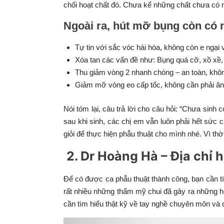
chối hoạt chất đó. Chưa kể những chất chưa có n
Ngoài ra, hút mỡ bụng còn có
Tự tin với sắc vóc hài hòa, không còn e ngạ
Xóa tan các vấn đề như: Bụng quá cỡ, xồ xề
Thu giảm vòng 2 nhanh chóng – an toàn, kh
Giảm mỡ vòng eo cấp tốc, không cần phải ăn 
Nói tóm lại, câu trả lời cho câu hỏi: “Chưa sin
sau khi sinh, các chị em vẫn luôn phải hết sức 
giỏi để thực hiện phẫu thuật cho mình nhé. Vì t
2. Dr Hoàng Hà – Địa chỉ hu
Để có được ca phẫu thuật thành công, bạn cần tì
rất nhiều những thẩm mỹ chui đã gây ra những hệ
cần tìm hiểu thật kỹ về tay nghề chuyên môn và 