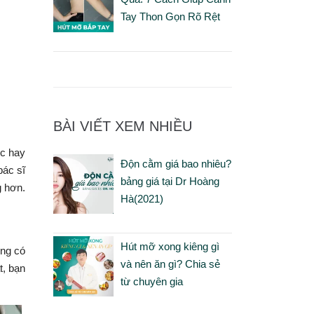
Tay Thon Gọn Rõ Rệt
BÀI VIẾT XEM NHIỀU
ớc hay
Độn cằm giá bao nhiêu?
bác sĩ
bảng giá tại Dr Hoàng
g hơn.
Hà(2021)
Hút mỡ xong kiêng gì
ờng có
và nên ăn gì? Chia sẻ
t, bạn
từ chuyên gia