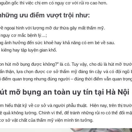
guồn gốc thì việc chị em có nguy cơ với rủi ro cao hơn.
 những ưu điểm vượt trội như:
i về ngoại hình với lượng mỡ dư thừa gây mất thẩm mỹ.
, nguy cơ mắc bệnh lý…;
ông ảnh hưởng đến sức khoẻ hay khả năng có em bé về sau.
kiêng hay tập luyện gian khổ.
h con hút mỡ bụng được không?” là có. Tuy vậy, cho dù là hút mỡ trư
cẩn thận, lựa chọn được cơ sở thẩm mỹ đáng tin cậy và có đội ngũ 
hời điểm quan trọng nhưng đúng người – đúng thời điểm vẫn quan trọn
́t mỡ bụng an toàn uy tín tại Hà Nội
m hiểu thật kỹ về cơ sở và người phẫu thuật. Hiện nay, trên thị trư
 quả không lường. Chính vì thế, để tránh những rủi ro có thể đối mặ
cơ sở vật chất của thẩm mỹ viện mình tin tưởng.