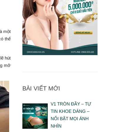
là một
có thể
lẽ hút
ợng mỡ
BÀI VIẾT MỚI
V1 TRÒN ĐẦY – TỰ
TIN KHOE DÁNG –
NỔI BẬT MỌI ÁNH
NHÌN