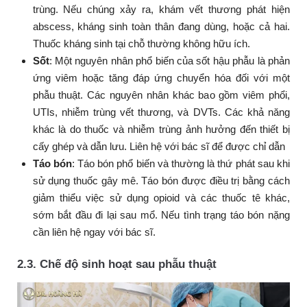
trùng. Nếu chúng xảy ra, khám vết thương phát hiện
abscess, kháng sinh toàn thân đang dùng, hoặc cả hai.
Thuốc kháng sinh tại chỗ thường không hữu ích.
Sốt
:
Một nguyên nhân phổ biến của sốt hậu phẫu là phản
ứng viêm hoặc tăng đáp ứng chuyển hóa đối với một
phẫu thuật. Các nguyên nhân khác bao gồm viêm phổi,
UTIs, nhiễm trùng vết thương, và DVTs. Các khả năng
khác là do thuốc và nhiễm trùng ảnh hưởng đến thiết bị
cấy ghép và dẫn lưu. Liên hệ với bác sĩ để được chỉ dẫn
Táo bón
: Táo bón phổ biến và thường là thứ phát sau khi
sử dụng thuốc gây mê. Táo bón được điều trị bằng cách
giảm thiểu việc sử dụng opioid và các thuốc tê khác,
sớm bắt đầu đi lại sau mổ. Nếu tình trạng táo bón nặng
cần liên hệ ngay với bác sĩ.
2.3. Chế độ sinh hoạt sau phẫu thuật