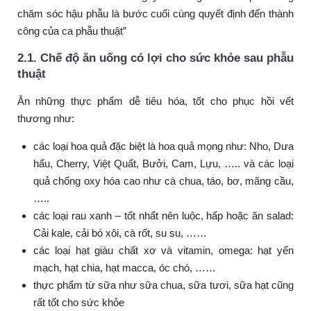
chăm sóc hậu phẫu là bước cuối cùng quyết định đến thành
công của ca phẫu thuật”
2.1. Chế độ ăn uống có lợi cho sức khỏe sau phẫu
thuật
Ăn những thực phẩm dễ tiêu hóa, tốt cho phục hồi vết
thương như:
các loại hoa quả đặc biệt là hoa quả mọng như: Nho, Dưa
hấu, Cherry, Việt Quất, Bưởi, Cam, Lựu, ….. và các loại
quả chống oxy hóa cao như cà chua, táo, bơ, mãng cầu,
…..
các loại rau xanh – tốt nhất nên luộc, hấp hoặc ăn salad:
Cải kale, cải bó xôi, cà rốt, su su, ……
các loại hạt giàu chất xơ và vitamin, omega: hạt yến
mạch, hạt chia, hạt macca, óc chó, ……
thực phẩm từ sữa như sữa chua, sữa tươi, sữa hạt cũng
rất tốt cho sức khỏe