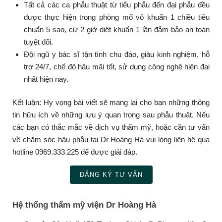
Tất cả các ca phẫu thuật từ tiểu phẫu đến đại phẫu đều
được thực hiện trong phòng mổ vô khuẩn 1 chiều tiêu
chuẩn 5 sao, cứ 2 giờ diệt khuẩn 1 lần đảm bảo an toàn
tuyệt đối.
Đội ngũ y bác sĩ tận tình chu đáo, giàu kinh nghiệm, hỗ
trợ 24/7, chế độ hậu mãi tốt, sử dụng công nghệ hiện đại
nhất hiện nay.
Kết luận: Hy vọng bài viết sẽ mang lại cho bạn những thông
tin hữu ích về những lưu ý quan trọng sau phẫu thuật. Nếu
các bạn có thắc mắc về dịch vụ thẩm mỹ, hoặc cần tư vấn
về chăm sóc hậu phẫu tại Dr Hoàng Hà vui lòng liên hệ qua
hotline 0969.333.225 để được giải đáp.
ĐĂNG KÝ TƯ VẤN
Hệ thống thẩm mỹ viện Dr Hoàng Hà