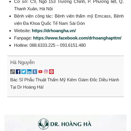
Cơ sở: C9, Ngõ 153 Trường Chinh, P. Phương liệt, Q.
Thanh Xuân, Hà Nội
Bệnh viện công tác: Bệnh viện thẩm mỹ Emcass, Bệnh
viện Đa Khoa Quốc Tế Nam Sài Gòn
Website:
https://drhoangha.vn/
Fanpage:
https://www.facebook.com/drhoanghapttm/
Hotline: 088.6333.225 – 093.6151.480
Hà Nguyễn
Bác Sĩ Phẫu Thuật Thẩm Mỹ Kiêm Giám Đốc Diều Hành
Tại Dr Hoàng Hà!