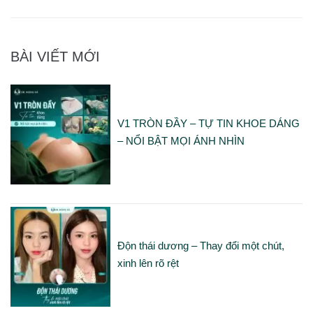
BÀI VIẾT MỚI
V1 TRÒN ĐẦY – TỰ TIN KHOE DÁNG
– NỔI BẬT MỌI ÁNH NHÌN
Độn thái dương – Thay đổi một chút,
xinh lên rõ rệt