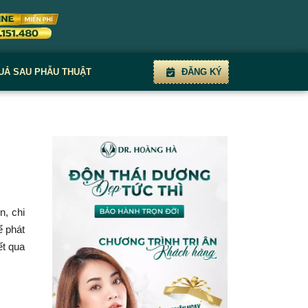
UẢ SAU PHẪU THUẬT
ĐĂNG KÝ
n, chi
ể phát
ết qua