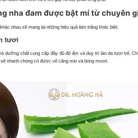
ằng nha đam được bật mí từ chuyên g
 khác nhau sẽ mang lại những hiệu quả làm trắng khác biệt
.
m tươi
n và dưỡng chất cung cấp đầy đủ độ ẩm và duy trì làn da tươi trẻ. Ch
n sẽ nhanh chóng có được vẻ căng mịn và bóng mượt.