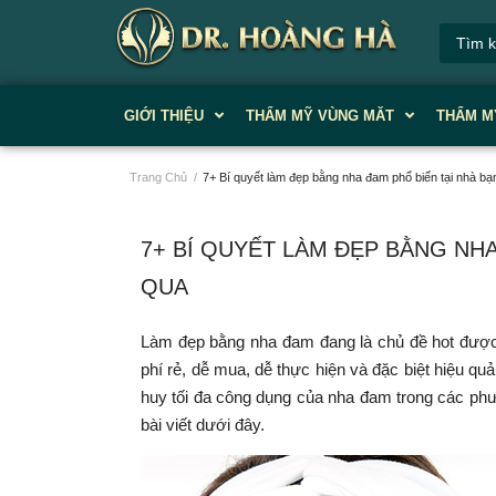
GIỚI THIỆU
THẨM MỸ VÙNG MĂT
THẨM M
Trang Chủ
/
7+ Bí quyết làm đẹp bằng nha đam phổ biến tại nhà b
7+ BÍ QUYẾT LÀM ĐẸP BẰNG NH
QUA
Làm đẹp bằng nha đam đang là chủ đề hot được n
phí rẻ, dễ mua, dễ thực hiện và đặc biệt hiệu qu
huy tối đa công dụng của nha đam trong các phư
bài viết dưới đây.