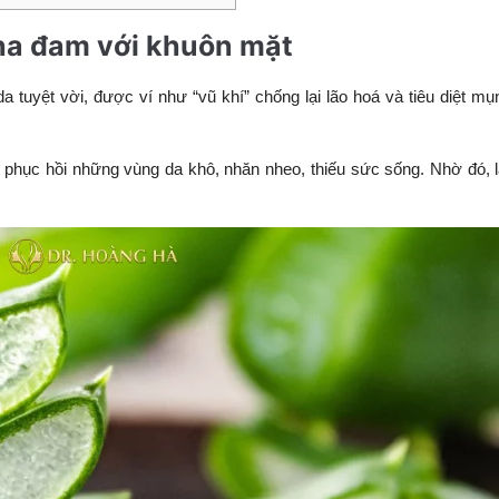
nha đam với khuôn mặt
a tuyệt vời, được ví như “vũ khí” chống lại lão hoá và tiêu diệt mụ
, phục hồi những vùng da khô, nhăn nheo, thiếu sức sống. Nhờ đó, 