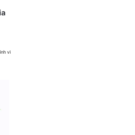
ia
ính vì