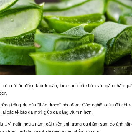
ội còn có tác động khử khuẩn, làm sạch bã nhờn và ngăn chặn quá
đen.
dưỡng trắng da của “thần dược” nha đam. Các nghiên cứu đã chỉ 
 lại các tế bào da mới, giúp da sáng và mịn hơn.
tia UV, ngăn ngừa nám, cải thiện tình trạng da thâm sạm do ánh nắ
 an toàn, lành tính và ít khi gây ra các phản ứng phụ.