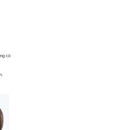
ong có
n.