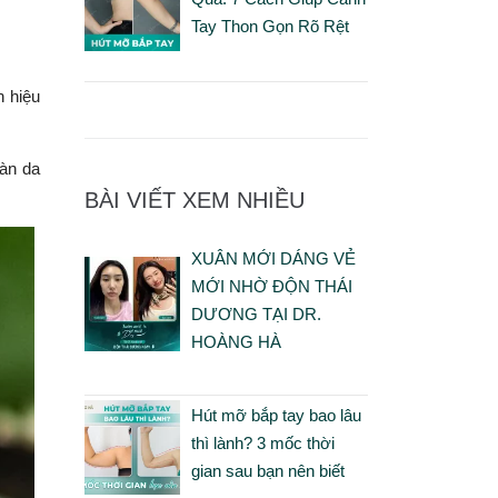
Tay Thon Gọn Rõ Rệt
n hiệu
làn da
BÀI VIẾT XEM NHIỀU
XUÂN MỚI DÁNG VẺ
MỚI NHỜ ĐỘN THÁI
DƯƠNG TẠI DR.
HOÀNG HÀ
Hút mỡ bắp tay bao lâu
thì lành? 3 mốc thời
gian sau bạn nên biết