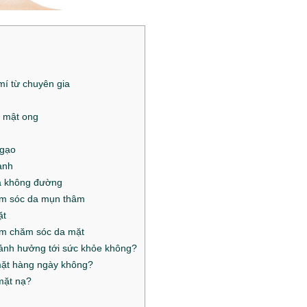
mí từ chuyên gia
p mật ong
 gạo
anh
a không đường
ăm sóc da mụn thâm
ặt
am chăm sóc da mặt
ảnh hưởng tới sức khỏe không?
mặt hàng ngày không?
mặt nạ?