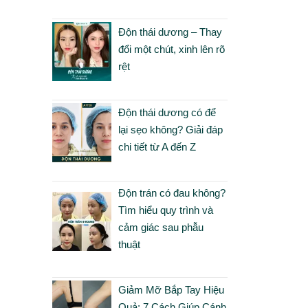
Độn thái dương – Thay
đổi một chút, xinh lên rõ
rệt
Độn thái dương có để
lại sẹo không? Giải đáp
chi tiết từ A đến Z
Độn trán có đau không?
Tìm hiểu quy trình và
cảm giác sau phẫu
thuật
Giảm Mỡ Bắp Tay Hiệu
Quả: 7 Cách Giúp Cánh