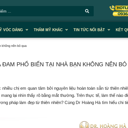
Ỹ VÓC DÁNG
THẨM MỸ KHÁC
TIN TỨC NỔI BẬT
KẾT Q
ạn không nên bỏ qua
A ĐAM PHỔ BIẾN TẠI NHÀ BẠN KHÔNG NÊN BỎ
hiều chị em quan tâm bởi nguyên liệu hoàn toàn sẵn từ thiên nhiê
ả mang lại nhìn thấy rõ bằng mắt thường. Trên thực tế, làm thế nào đ
ơng pháp làm đẹp từ thiên nhiên? Cùng Dr Hoàng Hà tìm hiểu chi ti